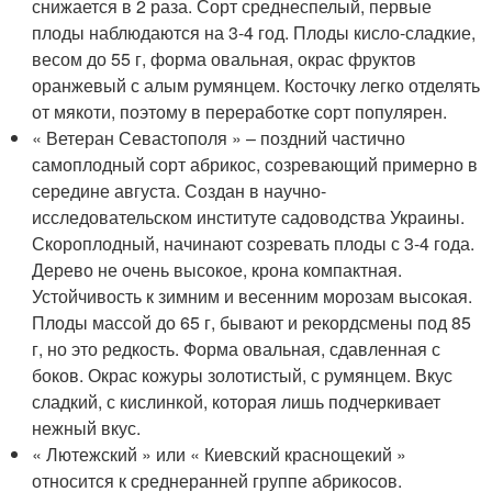
снижается в 2 раза. Сорт среднеспелый, первые
плоды наблюдаются на 3-4 год. Плоды кисло-сладкие,
весом до 55 г, форма овальная, окрас фруктов
оранжевый с алым румянцем. Косточку легко отделять
от мякоти, поэтому в переработке сорт популярен.
« Ветеран Севастополя » – поздний частично
самоплодный сорт абрикос, созревающий примерно в
середине августа. Создан в научно-
исследовательском институте садоводства Украины.
Скороплодный, начинают созревать плоды с 3-4 года.
Дерево не очень высокое, крона компактная.
Устойчивость к зимним и весенним морозам высокая.
Плоды массой до 65 г, бывают и рекордсмены под 85
г, но это редкость. Форма овальная, сдавленная с
боков. Окрас кожуры золотистый, с румянцем. Вкус
сладкий, с кислинкой, которая лишь подчеркивает
нежный вкус.
« Лютежский » или « Киевский краснощекий »
относится к среднеранней группе абрикосов.