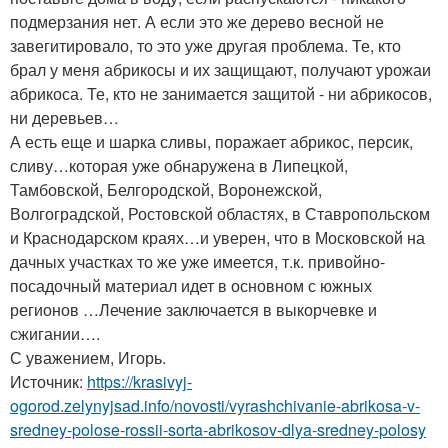
подмерзания нет. А если это же дерево весной не
завегитировало, то это уже другая проблема. Те, кто
брал у меня абрикосы и их защищают, получают урожаи
абрикоса. Те, кто не занимается защитой - ни абрикосов,
ни деревьев…
А есть еще и шарка сливы, поражает абрикос, персик,
сливу…которая уже обнаружена в Липецкой,
Тамбовской, Белгородской, Воронежской,
Волгоградской, Ростовской областях, в Ставропольском
и Краснодарском краях…и уверен, что в Московской на
дачных участках то же уже имеется, т.к. привойно-
посадочный материал идет в основном с южных
регионов …Лечение заключается в выкорчевке и
сжигании….
С уважением, Игорь.
Источник:
https://krasivyj-
ogorod.zelynyjsad.info/novosti/vyrashchivanie-abrikosa-v-
sredney-polose-rossii-sorta-abrikosov-dlya-sredney-polosy