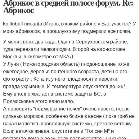
Абрикос в средней полосе форум. Re:
Абрикос
kollinball писал(а):
Игорь, в каком районе у Вас участок? У
моих абрикосов, в прошлую зиму подмёрзли все почки.
У меня своих два сада. Один в Серпуховском районе,
туда переехали мелкоплодки. Второй на юго-востоке
Москвы, в километре от МКАД.
У Луня ( Нижегородская область) плодоношение то же
ежегодное, деревья почтенного возраста, дети на его
фото растут. Кстати, у него плодоносят и персики,
правда укрывные. И температура опускается до -35*.
Ему вполне хватает в системе защиты БС, в
Подмосковье этого явно мало.
А проверить "подмерзание почек" очень просто, после
сильных морозов, особенно ближе к весне ( пока гриб не
начал молотить проводящую систему), срежьте веточку.
Если веточка живая, опустите ее в "Топсин М" и
поставьте дома в воду, если распускаются - никакого