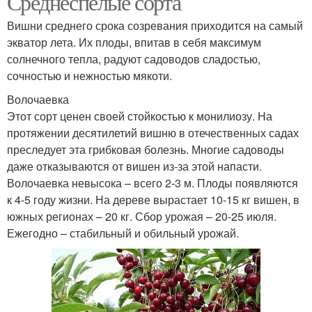
Среднеспелые сорта
Вишни среднего срока созревания приходится на самый
экватор лета. Их плоды, впитав в себя максимум
солнечного тепла, радуют садоводов сладостью,
Канадские сорта
Летние сорта
сочностью и нежностью мякоти.
Волочаевка
Этот сорт ценен своей стойкостью к монилиозу. На
протяжении десятилетий вишню в отечественных садах
Зимние сорта
Новые сорта
преследует эта грибковая болезнь. Многие садоводы
даже отказываются от вишен из-за этой напасти.
Волочаевка невысока – всего 2-3 м. Плоды появляются
к 4-5 году жизни. На дереве вырастает 10-15 кг вишен, в
Подходящие сорта
Крупноплодные сорта
южных регионах – 20 кг. Сбор урожая – 20-25 июля.
Ежегодно – стабильный и обильный урожай.
Желтые сорта
Ранний сорт