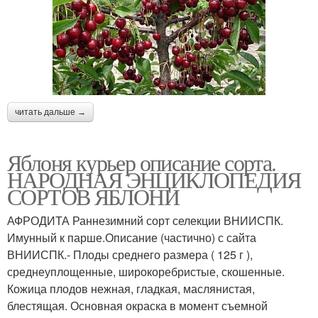
Зимостойкие сорта
Ранние сорта
читать дальше →
Сорта для подмосковья
Поздние сорта
Яблоня курьер описание сорта.
НАРОДНАЯ ЭНЦИКЛОПЕДИЯ
СОРТОВ ЯБЛОНИ
Средние сорта
АФРОДИТА Раннезимний сорт селекции ВНИИСПК.
Имунный к парше.Описание (частично) с сайта
ВНИИСПК.- Плоды среднего размера ( 125 г ),
среднеуплощенные, широкоребристые, скошенные.
Кожица плодов нежная, гладкая, маслянистая,
блестящая. Основная окраска в момент съемной