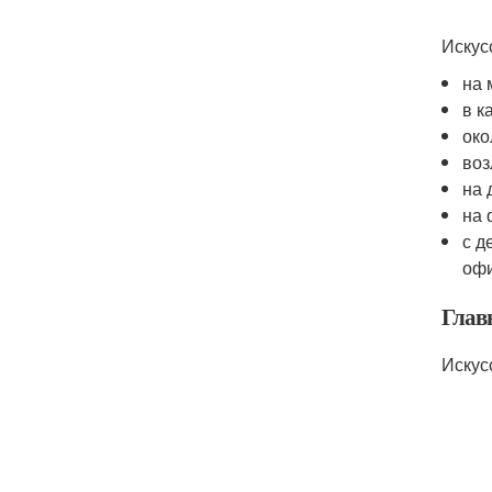
Искус
на 
в к
око
воз
на 
на 
с д
офи
Глав
Искус