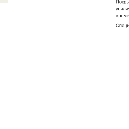
Покры
усили
време
Специ