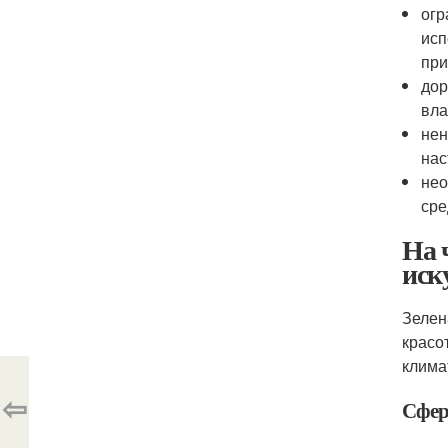
огр
исп
при
дор
вла
нен
нас
нео
сре
На 
иск
Зелен
красо
клима
⇦
Сфер