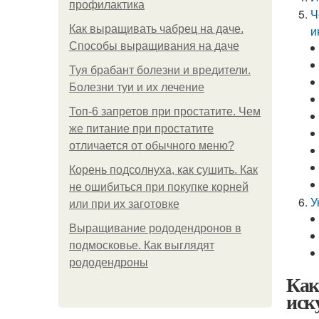
профилактика
Ч
Как выращивать чабрец на даче.
и
Способы выращивания на даче
Туя брабант болезни и вредители.
Болезни туи и их лечение
Топ-6 запретов при простатите. Чем
же питание при простатите
отличается от обычного меню?
Корень подсолнуха, как сушить. Как
не ошибиться при покупке корней
У
или при их заготовке
Выращивание рододендронов в
подмосковье. Как выглядят
рододендроны
Как
иск