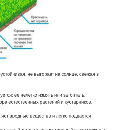
устойчивая, не выгорает на солнце, свежая в
тся: ее нелегко измять или затоптать.
ра естественных растений и кустарников.
ляет вредные вещества и легко поддается
онтажа. Застелить искусственный газон можно в