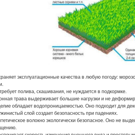
раняет эксплуатационные качества в любую погоду: морозо
и.
требует полива, скашивания, не нуждается в подкормке.
онная трава выдерживает большие нагрузки и не деформируе
елие обладает водопроницаемостью. Оно подходит для деко
жинистый слой создает безопасность при падениях.
тетическое волокно экологически безопасное. Оно не выде
ищению.
спечивает скорость изменения внешнего вида и простоту м