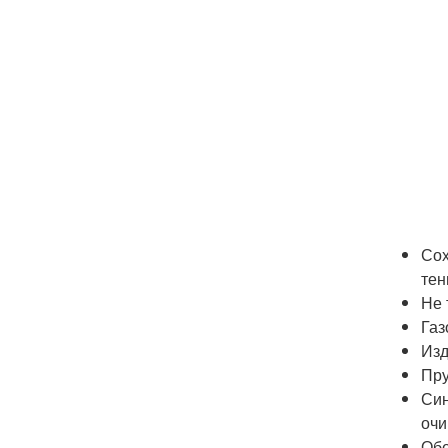
Сох
тен
Не 
Газ
Изд
Пру
Син
оч
Обе