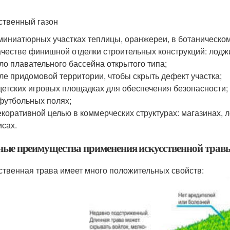
ственный газон
миниатюрных участках теплицы, оранжереи, в ботаническом
ачестве финишной отделки строительных конструкций: лоджи
ло плавательного бассейна открытого типа;
ле придомовой территории, чтобы скрыть дефект участка;
детских игровых площадках для обеспечения безопасности;
футбольных полях;
екоративной целью в коммерческих структурах: магазинах, л
сах.
ные преимущества применения искусственной трав
ственная трава имеет много положительных свойств: