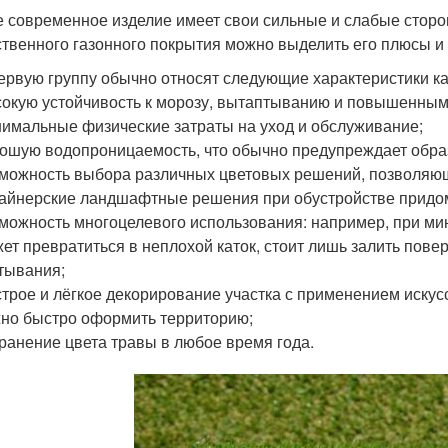
 современное изделие имеет свои сильные и слабые сторон
ственного газонного покрытия можно выделить его плюсы и
ервую группу обычно относят следующие характеристики к
окую устойчивость к морозу, вытаптыванию и повышенным
имальные физические затраты на уход и обслуживание;
ошую водопроницаемость, что обычно предупреждает обра
можность выбора различных цветовых решений, позволяющ
айнерские ландшафтные решения при обустройстве придо
можность многоцелевого использования: например, при ми
ет превратиться в неплохой каток, стоит лишь залить пове
тывания;
трое и лёгкое декорирование участка с применением искусс
но быстро оформить территорию;
ранение цвета травы в любое время года.