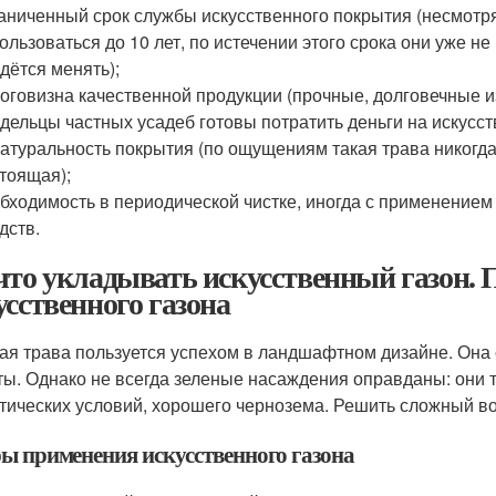
аниченный срок службы искусственного покрытия (несмотря
ользоваться до 10 лет, по истечении этого срока они уже не
дётся менять);
оговизна качественной продукции (прочные, долговечные и
дельцы частных усадеб готовы потратить деньги на искусс
атуральность покрытия (по ощущениям такая трава никогда 
тоящая);
бходимость в периодической чистке, иногда с применение
дств.
что укладывать искусственный газон.
усственного газона
ая трава пользуется успехом в ландшафтном дизайне. Она 
ты. Однако не всегда зеленые насаждения оправданы: они 
тических условий, хорошего чернозема. Решить сложный воп
ы применения искусственного газона