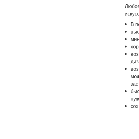
Любое
искус
В п
выс
мин
хор
воз
диз
воз
мож
зас
быс
нуж
сох