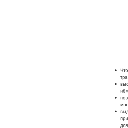
Что
тра
выс
нём
пов
мог
выд
при
для