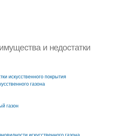
еимущества и недостатки
атки искусственного покрытия
кусственного газона
ый газон
азновидности искусственного газона