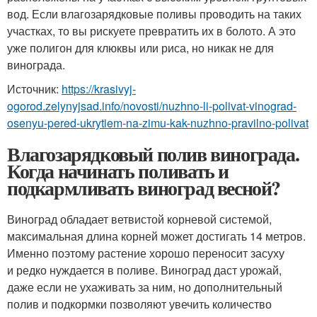
вод. Если влагозарядковые поливы проводить на таких
участках, то вы рискуете превратить их в болото. А это
уже полигон для клюквы или риса, но никак не для
винограда.
Источник:
https://krasivyj-
ogorod.zelynyjsad.info/novosti/nuzhno-li-polivat-vinograd-
osenyu-pered-ukrytiem-na-zimu-kak-nuzhno-pravilno-polivat
Влагозарядковый полив винограда.
Когда начинать поливать и
подкармливать виноград весной?
Виноград обладает ветвистой корневой системой,
максимальная длина корней может достигать 14 метров.
Именно поэтому растение хорошо переносит засуху
и редко нуждается в поливе. Виноград даст урожай,
даже если не ухаживать за ним, но дополнительный
полив и подкормки позволяют увечить количество