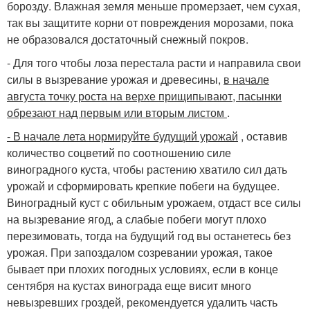
борозду. Влажная земля меньше промерзает, чем сухая,
так вы защитите корни от повреждения морозами, пока
не образовался достаточный снежный покров.
- Для того чтобы лоза перестала расти и направила свои
силы в вызревание урожая и древесины,
в начале
августа точку роста на верхе прищипывают, пасынки
обрезают над первым или вторым листом
.
- В начале лета нормируйте будущий урожай
, оставив
количество соцветий по соотношению силе
виноградного куста, чтобы растению хватило сил дать
урожай и сформировать крепкие побеги на будущее.
Виноградный куст с обильным урожаем, отдаст все силы
на вызревание ягод, а слабые побеги могут плохо
перезимовать, тогда на будущий год вы останетесь без
урожая. При запоздалом созревании урожая, такое
бывает при плохих погодных условиях, если в конце
сентября на кустах винограда еще висит много
невызревших гроздей, рекомендуется удалить часть