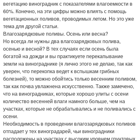
вегетацию виноградник с показателями влагоемкости в
60%. Конечно, на эти цифры можно влиять с помощь
вегетационных поливов, проводимых летом. Но это уже
тема для другой статьи.
Влагозарядковые поливы. Осень или весна?
Но всегда ли нужны два влагозарядковых полива,
осенью и весной? В тех случаях если осень была
богатой на дожди и вы практикуете перекапывание
земли на винограднике (я лично этого не делаю, так как
уверен, что перекопка ведет к вспышкам грибных
болезней), то можно обойтись только весенним поливом,
так как почва увлажнена искусственно. Также замечено,
что на виноградниках, которые хорошо улиты с осени
количество весенней влаги намного больше, чем на
участках, которые не обрабатывались и не поливались с
осени.
Необходимость в проведении влагозарядковых поливов
отпадает у тех виноградарей, чьи виноградники
расположены на участках с высоким уровнем грунтовых