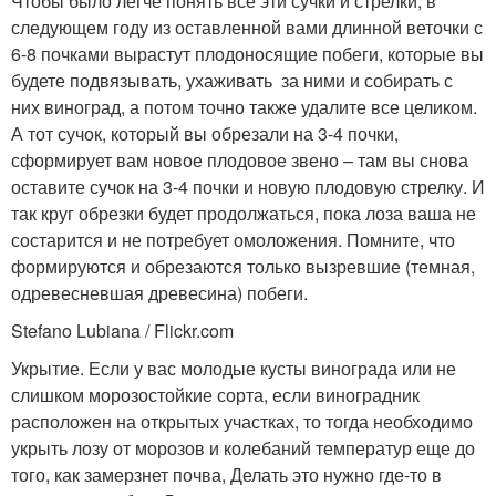
Чтобы было легче понять все эти сучки и стрелки, в
следующем году из оставленной вами длинной веточки с
6-8 почками вырастут плодоносящие побеги, которые вы
будете подвязывать, ухаживать за ними и собирать с
них виноград, а потом точно также удалите все целиком.
А тот сучок, который вы обрезали на 3-4 почки,
сформирует вам новое плодовое звено – там вы снова
оставите сучок на 3-4 почки и новую плодовую стрелку. И
так круг обрезки будет продолжаться, пока лоза ваша не
состарится и не потребует омоложения. Помните, что
формируются и обрезаются только вызревшие (темная,
одревесневшая древесина) побеги.
Stefano Lubiana / Flickr.com
Укрытие. Если у вас молодые кусты винограда или не
слишком морозостойкие сорта, если виноградник
расположен на открытых участках, то тогда необходимо
укрыть лозу от морозов и колебаний температур еще до
того, как замерзнет почва, Делать это нужно где-то в