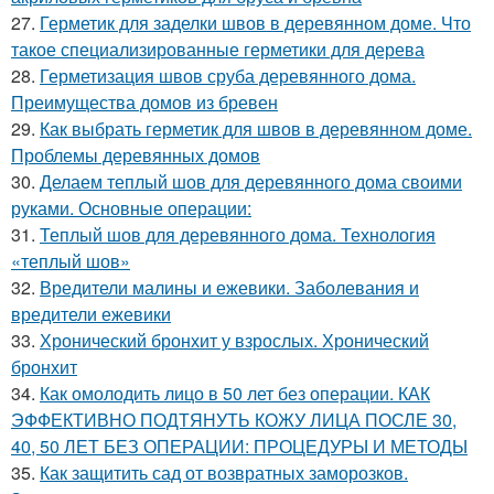
27.
Герметик для заделки швов в деревянном доме. Что
такое специализированные герметики для дерева
28.
Герметизация швов сруба деревянного дома.
Преимущества домов из бревен
29.
Как выбрать герметик для швов в деревянном доме.
Проблемы деревянных домов
30.
Делаем теплый шов для деревянного дома своими
руками. Основные операции:
31.
Теплый шов для деревянного дома. Технология
«теплый шов»
32.
Вредители малины и ежевики. Заболевания и
вредители ежевики
33.
Хронический бронхит у взрослых. Хронический
бронхит
34.
Как омолодить лицо в 50 лет без операции. КАК
ЭФФЕКТИВНО ПОДТЯНУТЬ КОЖУ ЛИЦА ПОСЛЕ 30,
40, 50 ЛЕТ БЕЗ ОПЕРАЦИИ: ПРОЦЕДУРЫ И МЕТОДЫ
35.
Как защитить сад от возвратных заморозков.