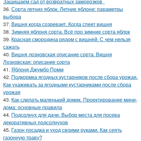
Защищаем сад от возвратных заморозков
36.
Сорта летних яблок. Летние яблони: параметры
выбора
37.
Вишня когда созревает. Когда спеет вишня
38.
Зимняя яблоня сорта. Всё про зимние сорта яблок
39.
Красная смородина рядом с вишней. С чем нельзя
сажать
40.
Вишня лозновская описание сорта. Вишня
Лозновская: описание сорта
41.
Яблоня Джумбо Помм
42.
Подкормка ягодных кустарников после сбора урожая.
Как ухаживать за ягодными кустарниками после сбора
урожая
43.
Как сделать маленький домик. Проектирование мини-
дома: основные правила
44.
Подсолнух для дачи. Выбор места для посева
декоративных подсолнухов
45.
Газон посадка и уход своими руками. Как сеять
газонную траву?