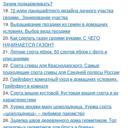
Зачем подкармливать?
18.
72 идеи ландшафтного дизайна дачного участка
своими.. Зонирование участка
19.
Выращивание гвоздики из семян в домашних
условиях. Выбор вида гвоздики
20.
Как сделать газон своими руками. С ЧЕГО
НАЧИНАЕТСЯ ГАЗОН?
21.
Летние сорта яблок. 50 сортов яблок с фото и
описаниями
22.
Сорта сливы для Краснодарского. Самые
подходящие сорта сливы для Средней полосы России
23.
Грейпфрут комнатный уход в домашних условиях.
Грейпфрут в комнате
24.
Сорта вишни кустовой. Кустовая вишня сорта и их
характеристики
25.
Хурма зенджи мару шоколадница. Хурма сорта
«шоколадница» – любимое лакомство
26.
Заделка швов деревянного дома герметиком. Топ
акриловых герметиков для бруса и бревна