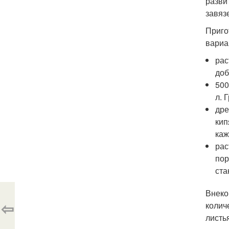
разви
завяз
Приго
вариа
рас
доб
500
л. 
дре
кип
каж
рас
пор
ста
Внеко
⇦
колич
листь