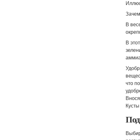
Иллюс
Зачем
В вес
окреп
В это
зелен
аммиа
Удобр
вещес
что п
удобр
Внося
Кусты
Под
Выбир