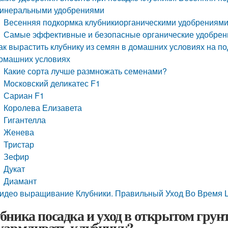
инеральными удобрениями
Весенняя подкормка клубникиорганическими удобрениям
Самые эффективные и безопасные органические удобрен
ак вырастить клубнику из семян в домашних условиях на п
омашних условиях
Какие сорта лучше размножать семенами?
Московский деликатес F1
Сариан F1
Королева Елизавета
Гигантелла
Женева
Тристар
Зефир
Дукат
Диамант
идео выращивание Клубники. Правильный Уход Во Время Цв
бника посадка и уход в открытом грун
кармливать клубнику?