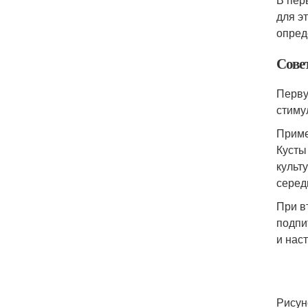
для э
опред
Сове
Перву
стиму
Приме
Кусты
культ
серед
При в
подпи
и нас
Рисун