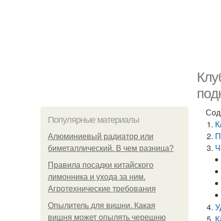
Клу
под
Сод
Популярные материалы
К
П
Алюминиевый радиатор или
Ч
биметаллический. В чем разница?
Правила посадки китайского
лимонника и ухода за ним.
Агротехнические требования
Опылитель для вишни. Какая
У
вишня может опылять черешню
К