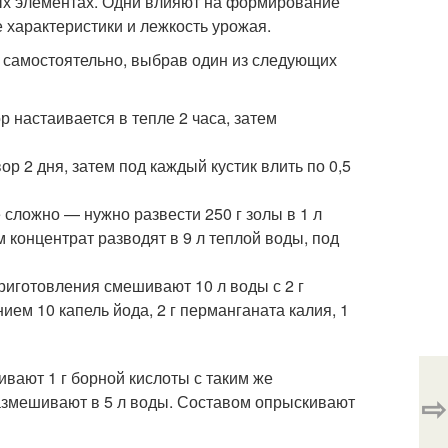
ых элементах. Одни влияют на формирование
е характеристики и лежкость урожая.
 самостоятельно, выбрав один из следующих
р настаивается в тепле 2 часа, затем
ор 2 дня, затем под каждый кустик влить по 0,5
 сложно — нужно развести 250 г золы в 1 л
 концентрат разводят в 9 л теплой воды, под
риготовления смешивают 10 л воды с 2 г
м 10 капель йода, 2 г перманганата калия, 1
вают 1 г борной кислоты с таким же
⇨
размешивают в 5 л воды. Составом опрыскивают