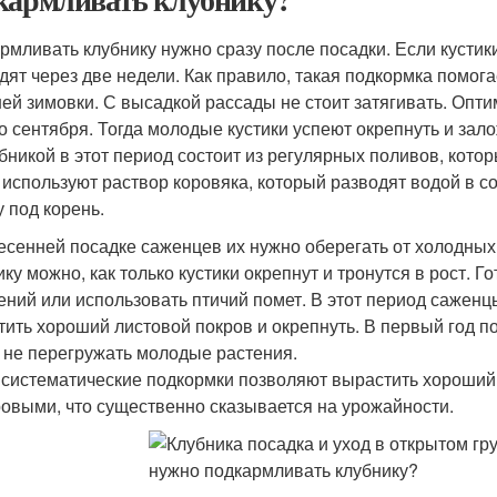
рмливать клубнику нужно сразу после посадки. Если кустик
дят через две недели. Как правило, такая подкормка помог
ей зимовки. С высадкой рассады не стоит затягивать. Опт
о сентября. Тогда молодые кустики успеют окрепнуть и зал
убникой в этот период состоит из регулярных поливов, кото
 используют раствор коровяка, который разводят водой в с
у под корень.
есенней посадке саженцев их нужно оберегать от холодных
ику можно, как только кустики окрепнут и тронутся в рост.
ений или использовать птичий помет. В этот период саженц
тить хороший листовой покров и окрепнуть. В первый год п
 не перегружать молодые растения.
 систематические подкормки позволяют вырастить хороший 
ровыми, что существенно сказывается на урожайности.