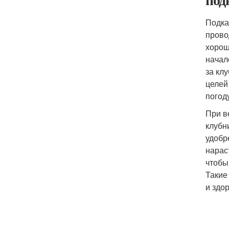
Подка
прово
хорош
начал
за кл
целей
погод
При в
клубн
удобр
нарас
чтобы
Такие
и здо