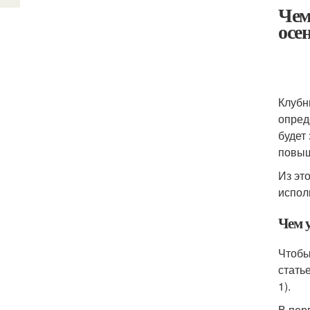
Чем
осе
Клубн
опред
будет
повыш
Из эт
испол
Чем 
Чтобы
стать
1).
В пер