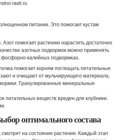
roi-rasti.ru
полноценном питании. Это помогает кустам
 Азот помогает растению нарастить достаточно
 качестве азотных подкормок можно применять
в фосфорно-калийных подкормках.
я почва помогает корням поглощать питательные
резают и очищают от мульчирующего материала,
одкормки. Гранулированные минеральные
к питательных веществ вреден для клубники.
ми.
Выбор оптимального состава
 смотрят на состояние растения. Каждый этап