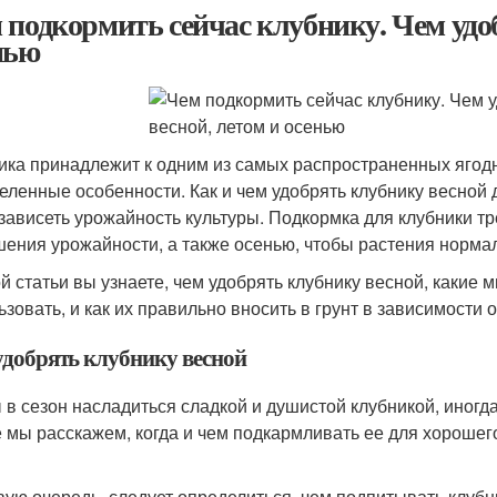
 подкормить сейчас клубнику. Чем удо
нью
ика принадлежит к одним из самых распространенных ягод
еленные особенности. Как и чем удобрять клубнику весной 
 зависеть урожайность культуры. Подкормка для клубники тр
ения урожайности, а также осенью, чтобы растения нормал
ой статьи вы узнаете, чем удобрять клубнику весной, каки
ьзовать, и как их правильно вносить в грунт в зависимости 
удобрять клубнику весной
 в сезон насладиться сладкой и душистой клубникой, иногд
е мы расскажем, когда и чем подкармливать ее для хорошег
вую очередь, следует определиться, чем подпитывать клуб