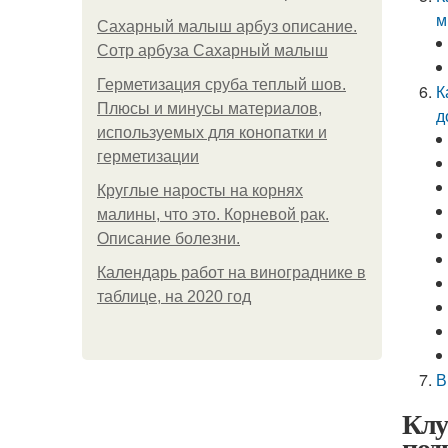
м
Сахарный малыш арбуз описание.
Сотр арбуза Сахарный малыш
Герметизация сруба теплый шов.
К
Плюсы и минусы материалов,
д
используемых для конопатки и
герметизации
Круглые наросты на корнях
малины, что это. Корневой рак.
Описание болезни.
Календарь работ на винограднике в
таблице, на 2020 год
В
Клу
под