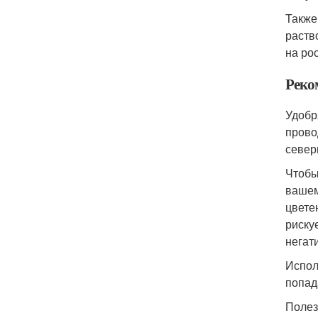
Также
раств
на ро
Реко
Удобр
прово
север
Чтобы
вашем
цвете
риску
негат
Испол
попада
Полез