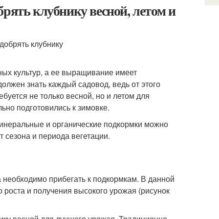
брять клубнику весной, летом и
ных культур, а ее выращивание имеет
должен знать каждый садовод, ведь от этого
ебуется не только весной, но и летом для
ьно подготовились к зимовке.
е минеральные и органические подкормки можно
от сезона и периода вегетации.
а необходимо прибегать к подкормкам. В данной
о роста и получения высокого урожая (рисунок
нику весной для лучшего урожая. Традиционно