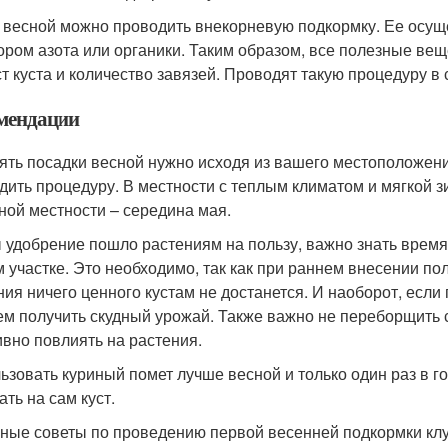
 весной можно проводить внекорневую подкормку. Ее осущ
ором азота или органики. Таким образом, все полезные ве
ст куста и количество завязей. Проводят такую процедуру в
мендации
ять посадки весной нужно исходя из вашего местоположен
дить процедуру. В местности с теплым климатом и мягкой з
ной местности – середина мая.
 удобрение пошло растениям на пользу, важно знать время
 участке. Это необходимо, так как при раннем внесении пол
ния ничего ценного кустам не достанется. И наоборот, если
ем получить скудный урожай. Также важно не переборщить 
ивно повлиять на растения.
ьзовать куриный помет лучше весной и только один раз в г
ть на сам куст.
ные советы по проведению первой весенней подкормки клу