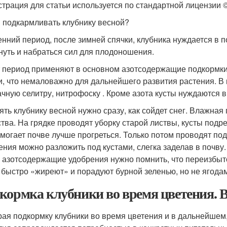
трация для статьи используется по стандартной лицензии ©st
 подкармливать клубнику весной?
енний период, после зимней спячки, клубника нуждается в 
нуть и набраться сил для плодоношения.
т период применяют в основном азотсодержащие подкормки.
и, что немаловажно для дальнейшего развития растения. В
чную селитру, нитрофоску . Кроме азота кусты нуждаются 
ять клубнику весной нужно сразу, как сойдет снег. Влажна
тва. На грядке проводят уборку старой листвы, кусты под
омогает почве лучше прогреться. Только потом проводят п
ения можно разложить под кустами, слегка заделав в почву.
 азотсодержащие удобрения нужно помнить, что переизбыто
 быстро «жиреют» и порадуют бурной зеленью, но не ягода
кормка клубники во время цветения. 
ая подкормку клубники во время цветения и в дальнейшем,