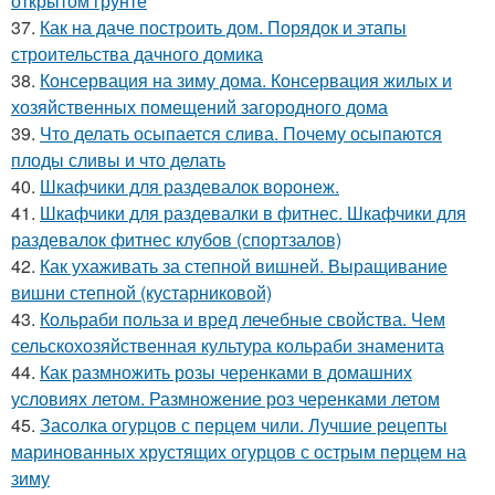
открытом грунте
37.
Как на даче построить дом. Порядок и этапы
строительства дачного домика
38.
Консервация на зиму дома. Консервация жилых и
хозяйственных помещений загородного дома
39.
Что делать осыпается слива. Почему осыпаются
плоды сливы и что делать
40.
Шкафчики для раздевалок воронеж.
41.
Шкафчики для раздевалки в фитнес. Шкафчики для
раздевалок фитнес клубов (спортзалов)
42.
Как ухаживать за степной вишней. Выращивание
вишни степной (кустарниковой)
43.
Кольраби польза и вред лечебные свойства. Чем
сельскохозяйственная культура кольраби знаменита
44.
Как размножить розы черенками в домашних
условиях летом. Размножение роз черенками летом
45.
Засолка огурцов с перцем чили. Лучшие рецепты
маринованных хрустящих огурцов с острым перцем на
зиму