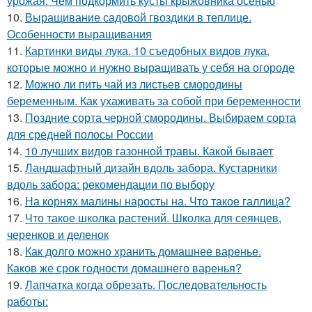
урожая. Чем подкормить кусты крыжовника осенью
10.
Выращивание садовой гвоздики в теплице.
Особенности выращивания
11.
Картинки виды лука. 10 съедобных видов лука,
которые можно и нужно выращивать у себя на огороде
12.
Можно ли пить чай из листьев смородины
беременным. Как ухаживать за собой при беременности
13.
Поздние сорта черной смородины. Выбираем сорта
для средней полосы России
14.
10 лучших видов газонной травы. Какой бывает
15.
Ландшафтный дизайн вдоль забора. Кустарники
вдоль забора: рекомендации по выбору
16.
На корнях малины наросты на. Что такое галлица?
17.
Что такое школка растений. Школка для сеянцев,
черенков и деленок
18.
Как долго можно хранить домашнее варенье.
Каков же срок годности домашнего варенья?
19.
Лапчатка когда обрезать. Последовательность
работы: