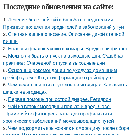
Последние обновления на сайте:
1.
Лечение болезней туй и борьба с вредителями.
Признаки появления вредителей и заболеваний у туи
2.
Степная вишня описание. Описание дикой степной
вишни
3.
Болезни фиалок мушки и комары. Вредители фиалок
4.
Можно ли брать отпуск на выходные дни. Судебная
практика : Очередной отпуск в выходные дни
5.
Основные рекомендации по уходу за домашним
грейпфрутом. Общая информация о грейпфруте
6.
Чем лечить шишки от уколов на ягодицах. Как лечить
шишки на ягодицах
7.
Первая помощь при острой диарее. Регидрон
8.
Чай из веток смородины польза и вред. Сове.
Применяйте фитопрепараты для профилактики
хронических заболеваний мочевыводящих путей
9.
Чем подкормить крыжовник и смородину после сбора