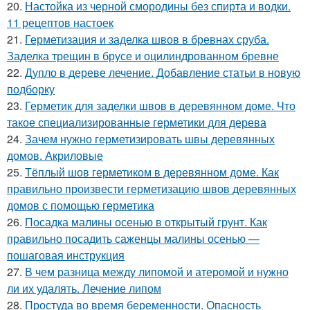
20.
Настойка из черной смородины без спирта и водки.
11 рецептов настоек
21.
Герметизация и заделка швов в бревнах сруба.
Заделка трещин в брусе и оцилиндрованном бревне
22.
Дупло в дереве лечение. Добавление статьи в новую
подборку
23.
Герметик для заделки швов в деревянном доме. Что
такое специализированные герметики для дерева
24.
Зачем нужно герметизировать швы деревянных
домов. Акриловые
25.
Тёплый шов герметиком в деревянном доме. Как
правильно произвести герметизацию швов деревянных
домов с помощью герметика
26.
Посадка малины осенью в открытый грунт. Как
правильно посадить саженцы малины осенью —
пошаговая инструкция
27.
В чем разница между липомой и атеромой и нужно
ли их удалять. Лечение липом
28.
Простуда во время беременности. Опасность