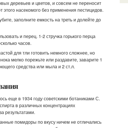
овых деревьев и цветов, и совсем не переносит
от этого насекомого без применения пестицидов.
убите, заполните емкость на треть и долейте до
ьзовать и перец. 1-2 стручка горького перца
есколько часов.
астой для тли готовить немного сложнее, но
нока мелко порежьте или раздавите, заварите 1
моющего средства или мыла и 2 ст.л.
евания
сь еще в 1934 году советскими ботаниками С.
 спирта в различных концентрациях
за результатами.
отанные помидоры по вкусу ничем не отличались