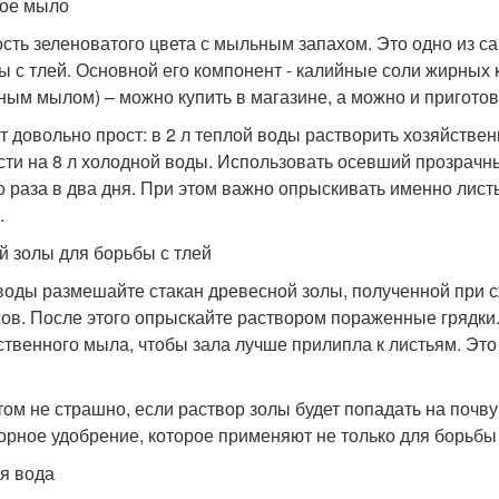
ое мыло
сть зеленоватого цвета с мыльным запахом. Это одно из 
ы с тлей. Основной его компонент - калийные соли жирных 
ным мылом) – можно купить в магазине, а можно и приготов
т довольно прост: в 2 л теплой воды растворить хозяйстве
сти на 8 л холодной воды. Использовать осевший прозрачн
о раза в два дня. При этом важно опрыскивать именно листь
.
й золы для борьбы с тлей
 воды размешайте стакан древесной золы, полученной при с
сов. После этого опрыскайте раствором пораженные грядки
ственного мыла, чтобы зала лучше прилипла к листьям. Эт
том не страшно, если раствор золы будет попадать на почву
рное удобрение, которое применяют не только для борьбы 
я вода