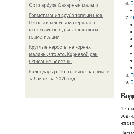
В
Сотр арбуза Сахарный малыш
Герметизация сруба теплый шов.
О
Плюсы и минусы материалов,
используемых для конопатки и
герметизации
Круглые наросты на корнях
малины, что это. Корневой рак.
Описание болезни.
Календарь работ на винограднике в
П
таблице, на 2020 год
В
Вод
Летом
водки
изгот
Несмо