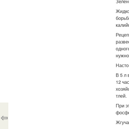
Зелен
Жидко
борьб
калий
Рецеп
разве
одног
нужно
Насто
В 5 л
12 ча
хозяй
тлей.
При э
фосфо
⇦
Жгуча