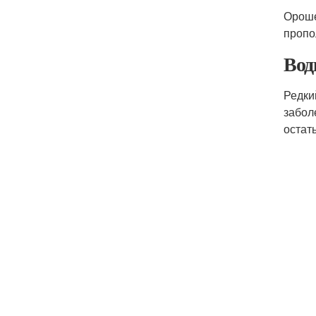
Ороше
пропо
Вод
Редки
забол
остат