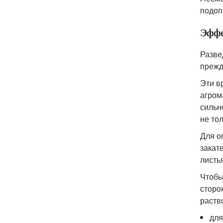
подоп
Эффек
Разве
прежд
Эти в
агром
сильн
не то
Для о
закат
листь
Чтобы
сторо
раств
для