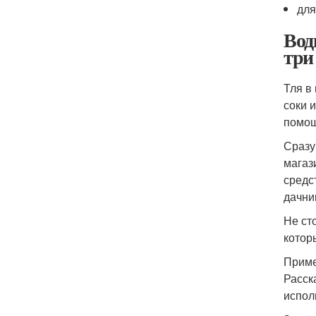
для
Вод
три
Тля в
соки 
помощ
Сразу
магаз
средс
дачни
Не ст
котор
Приме
Расск
испол