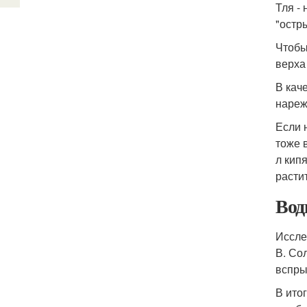
Тля -
"остр
Чтобы
верха
В кач
нареж
Если 
тоже 
л кипя
расти
Вод
Иссле
В. Со
вспры
В ито