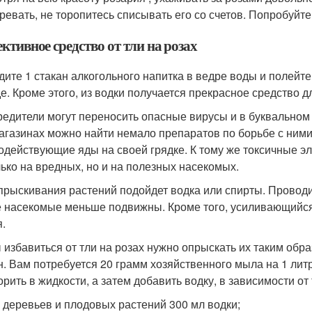
ревать, не торопитесь списывать его со счетов. Попробуйте
тивное средство от тли на розах
дите 1 стакан алкогольного напитка в ведре воды и полейте
е. Кроме этого, из водки получается прекрасное средство д
редители могут переносить опасные вирусы и в буквальном
агазинах можно найти немало препаратов по борьбе с ними,
одействующие яды на своей грядке. К тому же токсичные э
лько на вредных, но и на полезных насекомых.
прыскивания растений подойдет водка или спирты. Проводит
е насекомые меньше подвижны. Кроме того, усиливающийся
я.
 избавиться от тли на розах нужно опрыскать их таким обр
н. Вам потребуется 20 грамм хозяйственного мыла на 1 лит
орить в жидкости, а затем добавить водку, в зависимости от 
 деревьев и плодовых растений 300 мл водки;