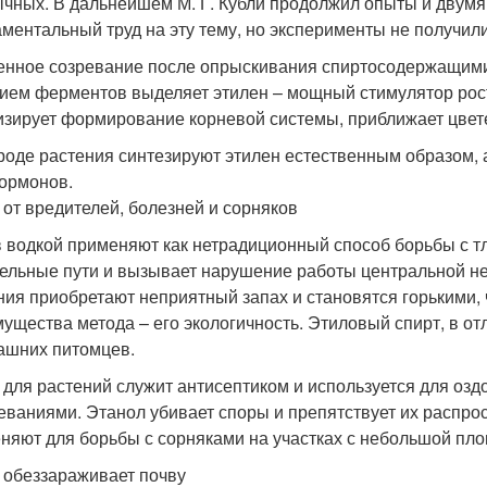
ычных. В дальнейшем М. Г. Кубли продолжил опыты и двумя
ментальный труд на эту тему, но эксперименты не получил
енное созревание после опрыскивания спиртосодержащими 
ием ферментов выделяет этилен – мощный стимулятор роста
изирует формирование корневой системы, приближает цвете
роде растения синтезируют этилен естественным образом, а
ормонов.
 от вредителей, болезней и сорняков
 водкой применяют как нетрадиционный способ борьбы с тл
ельные пути и вызывает нарушение работы центральной н
ния приобретают неприятный запах и становятся горькими, 
ущества метода – его экологичность. Этиловый спирт, в от
ашних питомцев.
 для растений служит антисептиком и используется для озд
еваниями. Этанол убивает споры и препятствует их распр
няют для борьбы с сорняками на участках с небольшой пл
 обеззараживает почву