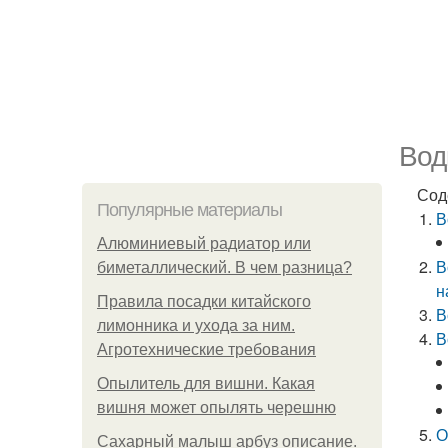
Вод
Сод
Популярные материалы
В
Алюминиевый радиатор или
В
биметаллический. В чем разница?
н
Правила посадки китайского
В
лимонника и ухода за ним.
В
Агротехнические требования
Опылитель для вишни. Какая
вишня может опылять черешню
О
Сахарный малыш арбуз описание.