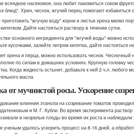
 не всеядное насекомое, она любит лакомиться соком фрукт
ых блюд". Хрен, чеснок, жгучий перец помогают избавиться 
 приготовить "жгучую воду" корни и листья хрена мелко пор
 кипятком. Дайте настояться раствору в течение суток.
естве основного ингредиента для "жгучей воды" можно испол
ьте кусочками, залейте литром кипятка, дайте настояться н
нет хрена и перца, можно использовать чеснок. Чесночный н
вполне по силам в домашних условиях. Крупную головку чес
тка. Когда жидкость остынет, добавьте к ней 2 ч.л. любого 
тельного масла.
ка от мучнистой росы. Ускорение созр
дование влияния этанола на созревание томатов проводило
лдатенковым и М. Г. Кубли. Во время эксперимента раствор
скивали в незрелые плоды во время их роста и наблюдали 
ге ученым удалось ускорить процесс на 8-16 дней, а обраб