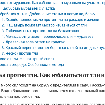
одка от муравьев. Как избавиться от муравьев на участке: 
Как убрать муравьев с участка
бработка от тли. Добавление статьи в новую подборку
1. Хозяйственное мыло против тли на рассаде и зелени
2. Нашатырь помогает быстро избавиться от тли
3. Табачная пыль против тли на баклажанах
4. Мелисса отпугивает переносчиков тли – муравьев
5. Древесная зола от тли на грядках
6. Красный перец помогает бороться с тлей на ягодных кус
7. Чеснок против тли
иво от тли. Нашатырный спирт
одка в огороде. Особенности метода
ка против тли. Как избавиться от тли н
 много сил уходит на борьбу с вредителями в саду. Расскажу
. Водка большинством воспринимается как алкогольный напит
овлении настоек от тли.
тря на всю красоту розария , ухаживать за розами довольно