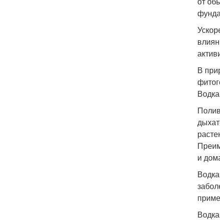
от об
фунда
Ускор
влиян
актив
В при
фитог
Водка
Полив
дыхат
расте
Преим
и дом
Водка
забол
приме
Водка