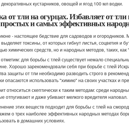
 декоративных кустарников, овощей и ягод 100 мл водки.
ка от тли на огурцах. Избавляет от тли 
 простых и самых эффективных народн
 июне - настоящее бедствие для садоводов и огородников. 
и выделяет токсины, от которых гибнут листья, соцветия и б
ью химических средств, но и народных методов, таких, как 
 отметим: для борьбы с тлей существует немало специальн
ине. Хорошо зарекомендовали себя при борьбе с тлей Искр
тва защиты от тли необходимо разводить строго в рекомен
ки опасаются использовать "химию" на своих участках и п
оит относиться скептически к таким методам: среди народн
ые отпугивают и даже убивают мелкого вредителя наповал.
нение этих веществ подходит для борьбы с тлей на смород
ажем о трех наиболее эффективных народных методах борьб
ьзовать в домашних условиях.