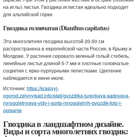
на иглы) листья. Гвоздика иглистая идеально подходит
для альпийской горки.
Гвоздика головчатая (Dianthus capitatus)
Эта многолетняя гвоздика высотой 20-50 см
распространена в европейской части России, в Крыму и
Молдове. У растения серовато-зеленый голый стебель,
линейные листья длиной 5-7 мм и плотные головчатые
соцветия с ярко-пурпурными лепестками. Цветение
наблюдается в июне-июле.
Источник:
https://krasivyj-
ogorod.zelynyjsad.info/stati/gvozdika-tureckaya-sadovaya-
mnogoletnyaya-vidy-i-sorta-mnogoletnih-gvozdik-foto-i-
opisanie
Гвоздика в ландшафтном дизайне.
Виды и сорта многолетних гвоздик: