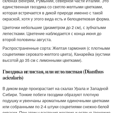
склонах Венгрии, Румынии, северной части Италии. Это
единственная гвоздика со светло-желтыми цветками,
которая встречается в дикой природе именно с такой
окраской, хотя у этого вида есть и белоцветковая форма.
Цветочки небольшие (диаметром до 2 см), с зубчатыми
лепестками. Цветение наблюдается с конца июня до
второй половины августа.
Распространенные сорта: Желтая гармония (с плотными
соцветиями серовато-желтого цвета), Канарейка (кустики
высотой до 35 см с лимонными цветками).
Гвоздика иглистая, или иглолистная (Dianthus
acicularis)
В диком виде произрастает на скалах Урала и Западной
Сибири. Тонкие побеги гвоздики образуют плотную
подушку и увенчаны ароматными одиночными цветками
или собранными по 2-4 штуки соцветиями снежно-белой
окраски. При этом у растения жесткие и острые (похожие