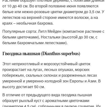
Растение образует плотные дернины, с побегами длиной
от 10 до 40 см. Во второй половине июня появляются
белые или нежно-розовые цветки диаметром до 3,5 см. У
лепестков на верхней стороне имеются волоски, а на
краях – необычная бахрома.
Популярные сорта: Литл Мейден (компактное растение с
белыми цветочками), Ностальжи (высотой до 30 см, с
белыми бахромчатыми лепестками).
Гвоздика пышная (Dianthus superbus)
Этот неприхотливый и морозоустойчивый цветок
произрастает на лугах, лесных опушках, морских
побережьях, скальных склонах и разреженных лесах
умеренной и умеренно-холодной зон Европы и Азии. В
высоту достигает 50 см.
В отличие от предыдущего вида гвоздика пышная
образует рыхлый куст с ароматными цветочками
(диаметром 4,5 см), собранными в редкое соцветие. Их