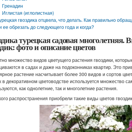
Гренадин
Иглистая (иглолистная)
урецкая гвоздика отцвела, что делать. Как правильно обра
и ее обрезать до следующего года и когда?
здика турецкая садовая многолетняя. 
здик: фото и описание цветов
тно множество видов цветущего растения гвоздики, котор
иваются в садах и даже на подоконниках квартир. Это при
ярное растение насчитывает более 300 видов и сортов цветк
ак в декоративном цветоводстве используется множество са
ьзуются, как однолетние, так и многолетние растения.
ого распространения приобрели такие виды цветов гвоздик