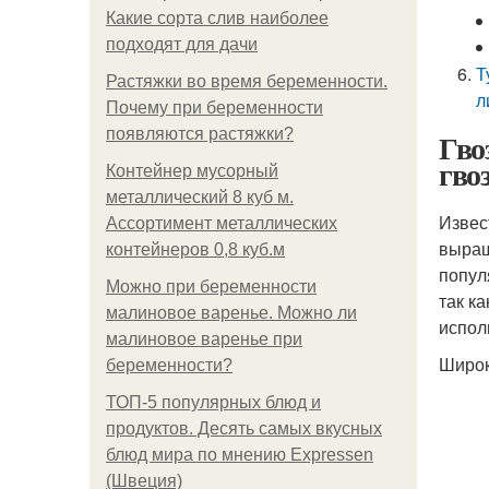
Какие сорта слив наиболее
подходят для дачи
Т
Растяжки во время беременности.
л
Почему при беременности
появляются растяжки?
Гво
гво
Контейнер мусорный
металлический 8 куб м.
Извес
Ассортимент металлических
выращ
контейнеров 0,8 куб.м
попул
Можно при беременности
так к
малиновое варенье. Можно ли
испол
малиновое варенье при
Широк
беременности?
ТОП-5 популярных блюд и
продуктов. Десять самых вкусных
блюд мира по мнению Expressen
(Швеция)