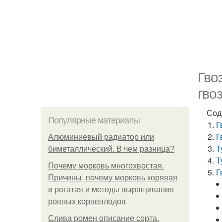
Гво
гво
Сод
Популярные материалы
Г
Г
Алюминиевый радиатор или
Т
биметаллический. В чем разница?
Т
Почему морковь многохвостая.
Г
Причины, почему морковь корявая
и рогатая и методы выращивания
ровных корнеплодов
Слива ромен описание сорта.