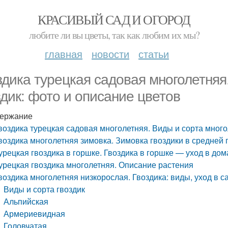
КРАСИВЫЙ САД И ОГОРОД
любите ли вы цветы, так как любим их мы?
главная
новости
статьи
здика турецкая садовая многолетняя
здик: фото и описание цветов
ержание
воздика турецкая садовая многолетняя. Виды и сорта много
воздика многолетняя зимовка. Зимовка гвоздики в средней 
урецкая гвоздика в горшке. Гвоздика в горшке — уход в до
урецкая гвоздика многолетняя. Описание растения
воздика многолетняя низкорослая. Гвоздика: виды, уход в с
Виды и сорта гвоздик
Альпийская
Армериевидная
Головчатая