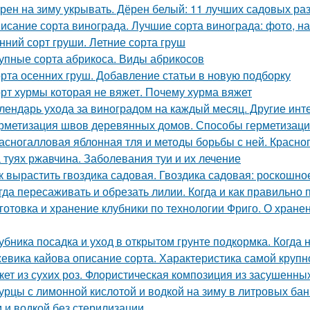
рен на зиму укрывать. Дёрен белый: 11 лучших садовых ра
исание сорта винограда. Лучшие сорта винограда: фото, на
нний сорт груши. Летние сорта груш
упные сорта абрикоса. Виды абрикосов
рта осенних груш. Добавление статьи в новую подборку
рт хурмы которая не вяжет. Почему хурма вяжет
лендарь ухода за виноградом на каждый месяц. Другие инт
рметизация швов деревянных домов. Способы герметизаци
асногалловая яблонная тля и методы борьбы с ней. Красног
 туях ржавчина. Заболевания туи и их лечение
к вырастить гвоздика садовая. Гвоздика садовая: роскошн
гда пересаживать и обрезать лилии. Когда и как правильно
готовка и хранение клубники по технологии Фриго. О хране
убника посадка и уход в открытом грунте подкормка. Когда
евика кайова описание сорта. Характеристика самой крупн
кет из сухих роз. Флористическая композиция из засушенны
урцы с лимонной кислотой и водкой на зиму в литровых ба
 и водкой без стерилизации