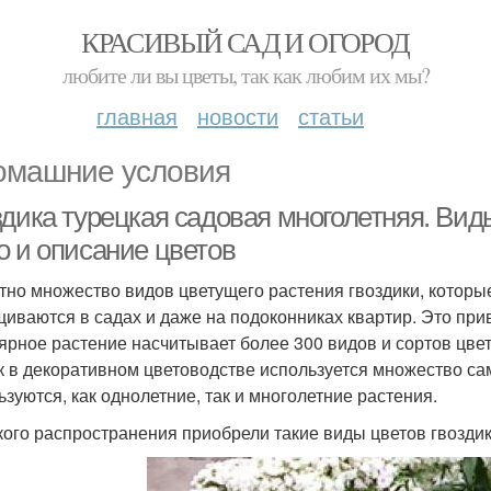
КРАСИВЫЙ САД И ОГОРОД
любите ли вы цветы, так как любим их мы?
главная
новости
статьи
омашние условия
дика турецкая садовая многолетняя. Виды
о и описание цветов
тно множество видов цветущего растения гвоздики, котор
иваются в садах и даже на подоконниках квартир. Это при
ярное растение насчитывает более 300 видов и сортов цветк
ак в декоративном цветоводстве используется множество са
ьзуются, как однолетние, так и многолетние растения.
ого распространения приобрели такие виды цветов гвоздик