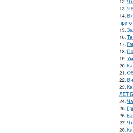
12.
Чт
13.
Яб
14.
Вк
приго
15.
За
16.
Те
17.
Ге
18.
По
19.
Ух
20.
Ка
21.
Об
22.
Ви
23.
Ка
ЛЕТ 
24.
Ча
25.
Гр
26.
Ка
27.
Чт
28.
Ка