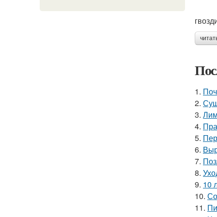
гвозд
читат
Пос
1.
Поч
2.
Суш
3.
Лим
4.
Пра
5.
Пер
6.
Выр
7.
Поз
8.
Ухо
9.
10 
10.
Со
11.
Пи