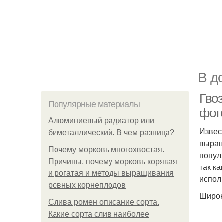
В д
Гвоз
Популярные материалы
фот
Алюминиевый радиатор или
Извес
биметаллический. В чем разница?
выращ
Почему морковь многохвостая.
попул
Причины, почему морковь корявая
так к
и рогатая и методы выращивания
испол
ровных корнеплодов
Широк
Слива ромен описание сорта.
Какие сорта слив наиболее