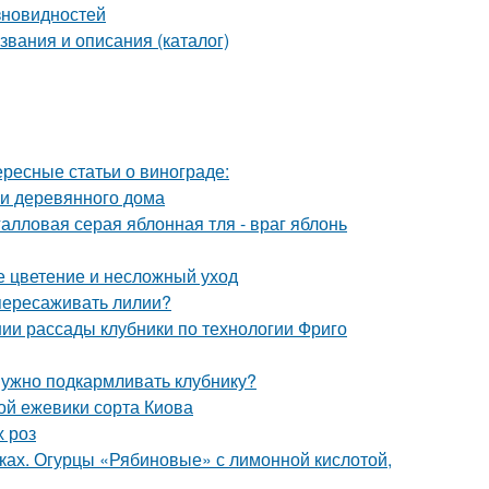
зновидностей
звания и описания (каталог)
ересные статьи о винограде:
и деревянного дома
алловая серая яблонная тля - враг яблонь
ое цветение и несложный уход
 пересаживать лилии?
нии рассады клубники по технологии Фриго
 нужно подкармливать клубнику?
ой ежевики сорта Киова
х роз
нках. Огурцы «Рябиновые» с лимонной кислотой,