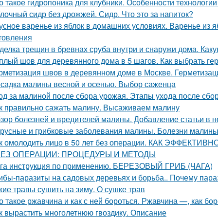
о такое гидропоника для клубники. Особенности технологии
лочный сидр без дрожжей. Сидр. Что это за напиток?
усное варенье из яблок в домашних условиях. Варенье из 
товления
делка трещин в бревнах сруба внутри и снаружи дома. Как
плый шов для деревянного дома в 5 шагов. Как выбрать ге
рметизация швов в деревянном доме в Москве. Герметиза
садка малины весной и осенью. Выбор саженца
од за малиной после сбора урожая. Этапы ухода после сбо
к правильно сажать малину. Высаживаем малину
зор болезней и вредителей малины. Добавление статьи в 
русные и грибковые заболевания малины. Болезни малины 
к омолодить лицо в 50 лет без операции. КАК ЭФФЕКТИ
БЕЗ ОПЕРАЦИИ: ПРОЦЕДУРЫ И МЕТОДЫ
га инструкция по применению. БЕРЕЗОВЫЙ ГРИБ (ЧАГА)
ибы-паразиты на садовых деревьях и борьба.. Почему пар
кие травы сушить на зиму. О сушке трав
о такое ржавчина и как с ней бороться. Ржавчина —, как бо
к вырастить многолетнюю гвоздику. Описание