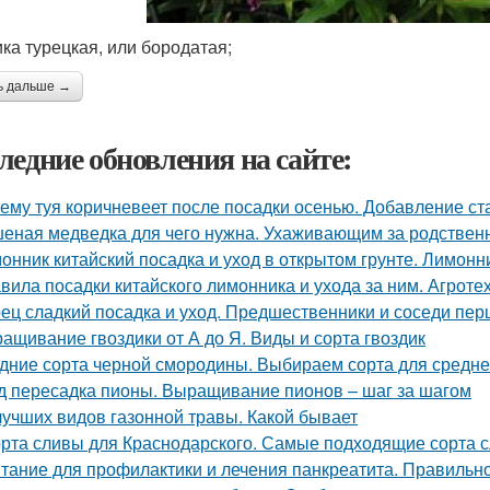
ика турецкая, или бородатая;
ь дальше →
ледние обновления на сайте:
ему туя коричневеет после посадки осенью. Добавление ст
еная медведка для чего нужна. Ухаживающим за родствен
онник китайский посадка и уход в открытом грунте. Лимон
вила посадки китайского лимонника и ухода за ним. Агрот
ец сладкий посадка и уход. Предшественники и соседи пер
ащивание гвоздики от А до Я. Виды и сорта гвоздик
дние сорта черной смородины. Выбираем сорта для средн
д пересадка пионы. Выращивание пионов – шаг за шагом
лучших видов газонной травы. Какой бывает
рта сливы для Краснодарского. Самые подходящие сорта 
тание для профилактики и лечения панкреатита. Правильно