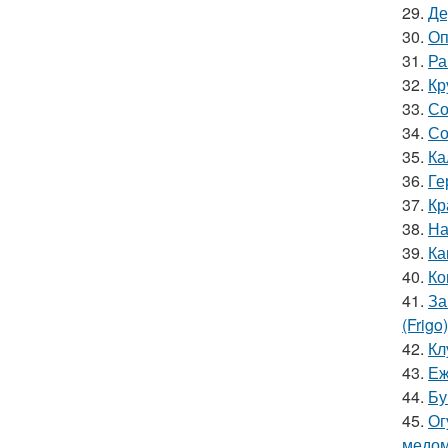
29.
Де
30.
Оп
31.
Ра
32.
Кр
33.
Со
34.
Со
35.
Ка
36.
Ге
37.
Кр
38.
На
39.
Ка
40.
Ко
41.
За
(Frigo)
42.
Кл
43.
Еж
44.
Бу
45.
Ог
медом