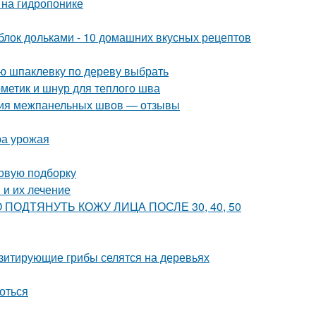
 на гидропонике
яблок дольками - 10 домашних вкусных рецептов
ую шпаклевку по дереву выбрать
рметик и шнур для теплого шва
ция межпанельных швов — отзывы
ра урожая
новую подборку
и их лечение
ВНО ПОДТЯНУТЬ КОЖУ ЛИЦА ПОСЛЕ 30, 40, 50
азитирующие грибы селятся на деревьях
роться