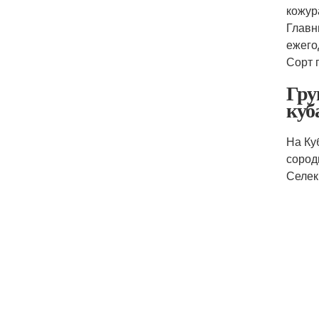
кожур
Главн
ежего
Сорт 
Гру
куб
На Ку
сород
Селек