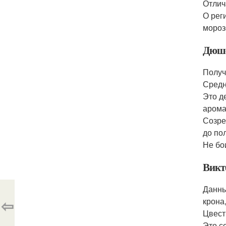
Отлич
О рег
мороз
Дюш
Получ
Средн
Это д
арома
Созре
до по
Не бо
Викт
Данны
⇦
крона
Цвест
Это с