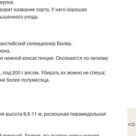
ерпок.
ворит название сорта. У него хорошая
вышенного ухода.
английский селекционер Вилер.
рона.
ью нежной консистенции. Опознается по легкому
под 200 г весом. Убирать их можно не спеша:
не более полумесяца.
ния высота 8,5-11 м, роскошная пирамидальная
⇨
й кожицей. Дозрев, осыпается через неделю.