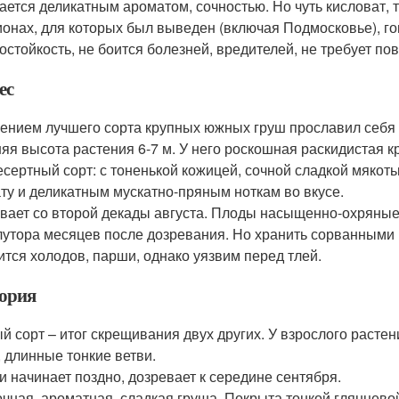
ается деликатным ароматом, сочностью. Но чуть кисловат, т
ионах, для которых был выведен (включая Подмосковье), го
остойкость, не боится болезней, вредителей, не требует по
ес
ением лучшего сорта крупных южных груш прославил себя 
яя высота растения 6-7 м. У него роскошная раскидистая к
есертный сорт: с тоненькой кожицей, сочной сладкой мякот
ту и деликатным мускатно-пряным ноткам во вкусе.
вает со второй декады августа. Плоды насыщенно-охряные, 
лутора месяцев после дозревания. Но хранить сорванными 
ится холодов, парши, однако уязвим перед тлей.
ория
й сорт – итог скрещивания двух других. У взрослого расте
, длинные тонкие ветви.
и начинает поздно, дозревает к середине сентября.
очная, ароматная, сладкая груша. Покрыта тонкой глянцево