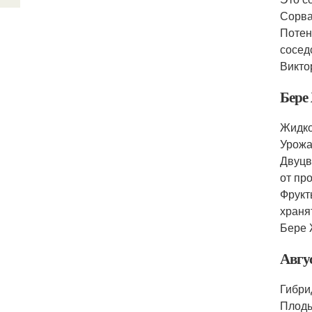
Сорва
Потен
сосед
Викто
Бере
Жидко
Урожа
Двуцв
от пр
Фрукт
храня
Бере 
Авгу
Гибри
Плоды