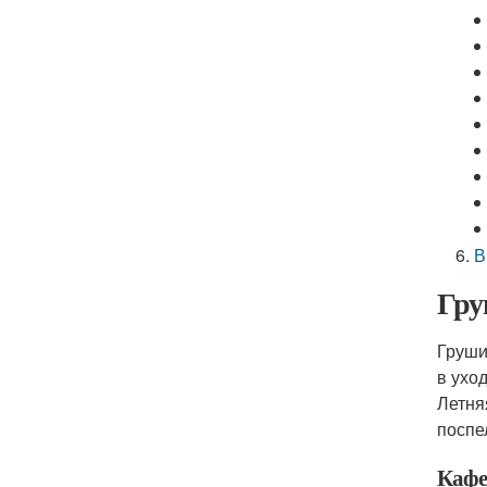
В
Гру
Груши
в ухо
Летня
поспе
Кафе