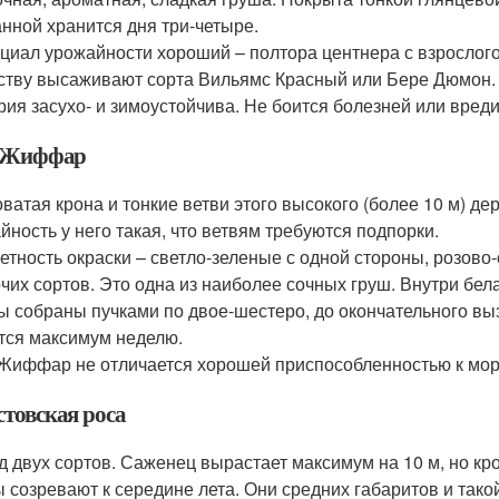
нной хранится дня три-четыре.
циал урожайности хороший – полтора центнера с взрослого 
ству высаживают сорта Вильямс Красный или Бере Дюмон.
рия засухо- и зимоустойчива. Не боится болезней или вреди
 Жиффар
ватая крона и тонкие ветви этого высокого (более 10 м) д
йность у него такая, что ветвям требуются подпорки.
етность окраски – светло-зеленые с одной стороны, розов
очих сортов. Это одна из наиболее сочных груш. Внутри бела
ы собраны пучками по двое-шестеро, до окончательного в
тся максимум неделю.
Жиффар не отличается хорошей приспособленностью к мор
стовская роса
д двух сортов. Саженец вырастает максимум на 10 м, но кр
 созревают к середине лета. Они средних габаритов и такой