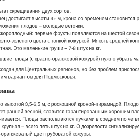
ьтат скрещивания двух сортов.
ец достигает высоты 4+ м, крона со временем становится р
ложения плодов – молодые веточки.
скороплодный: первые фрукты появляются на шестой сезон 
елто-зеленого цвета с тонкой кожуркой. Мякоть средней кон
тная. Это маленькие груши – 7-8 штук на кг.
вшие плоды (с красно-оранжевой кожурой) нужно убрать мак
создан для Центральных регионов, но без проблем приспос
им вариантом для Подмосковья.
рянка
о высотой 3,5-6,5 м, с роскошной кроной-пирамидой. Плодо
ует ранней весной, славится гарантированным хорошим пло
чивается. Плоды располагаются пучками в среднем по четв
 крупная – всего пять штук на кг. О дозрелости сигнализиру
-оранжеватый цвет грубоватой кожуры.