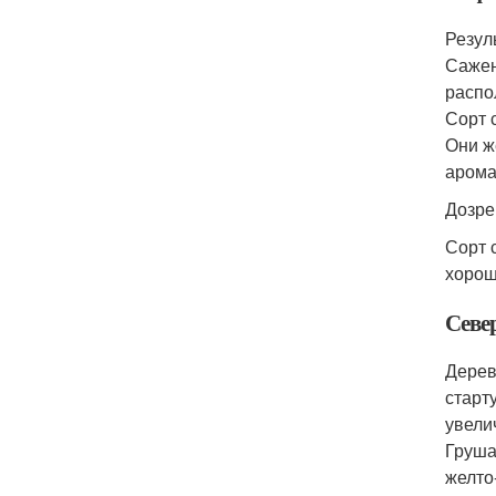
Резул
Сажен
распо
Сорт 
Они ж
арома
Дозре
Сорт 
хорош
Севе
Дерев
старт
увели
Груша
желто