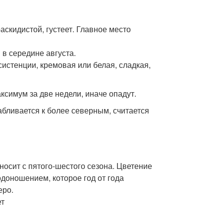
аскидистой, густеет. Главное место
в середине августа.
систенции, кремовая или белая, сладкая,
симум за две недели, иначе опадут.
абливается к более северным, считается
носит с пятого-шестого сезона. Цветение
доношением, которое год от года
еро.
ет