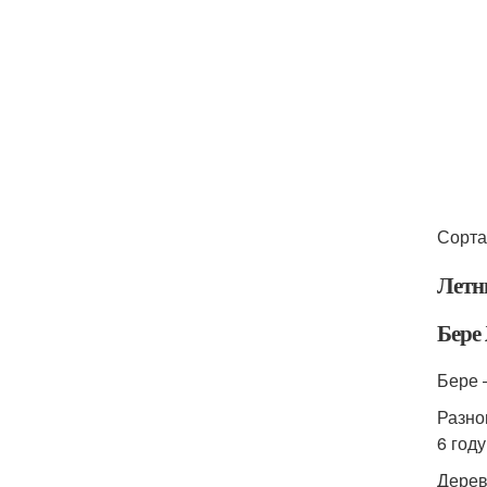
Сорта
Летн
Бере
Бере 
Разно
6 год
Дерев