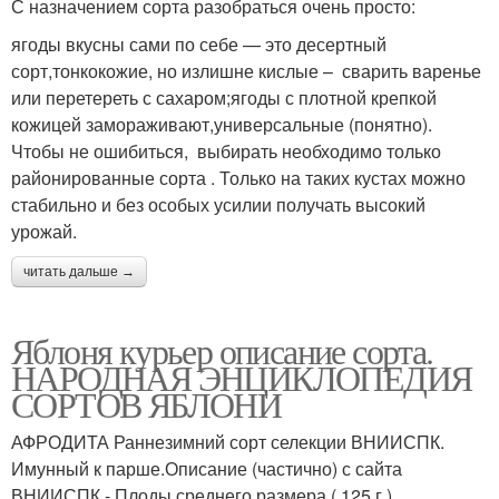
С назначением сорта разобраться очень просто:
ягоды вкусны сами по себе — это десертный
сорт,тонкокожие, но излишне кислые – сварить варенье
или перетереть с сахаром;ягоды с плотной крепкой
кожицей замораживают,универсальные (понятно).
Чтобы не ошибиться, выбирать необходимо только
районированные сорта . Только на таких кустах можно
стабильно и без особых усилии получать высокий
урожай.
читать дальше →
Яблоня курьер описание сорта.
НАРОДНАЯ ЭНЦИКЛОПЕДИЯ
СОРТОВ ЯБЛОНИ
АФРОДИТА Раннезимний сорт селекции ВНИИСПК.
Имунный к парше.Описание (частично) с сайта
ВНИИСПК.- Плоды среднего размера ( 125 г ),