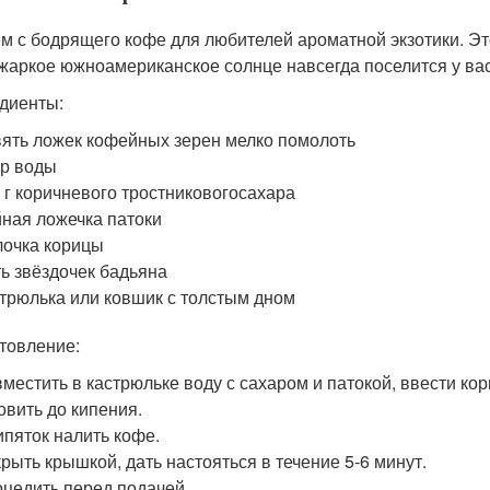
м с бодрящего кофе для любителей ароматной экзотики. Этот
 жаркое южноамериканское солнце навсегда поселится у вас
диенты:
ять ложек кофейных зерен мелко помолоть
р воды
 г коричневого тростниковогосахара
ная ложечка патоки
очка корицы
ь звёздочек бадьяна
трюлька или ковшик с толстым дном
товление:
местить в кастрюльке воду с сахаром и патокой, ввести кор
овить до кипения.
ипяток налить кофе.
рыть крышкой, дать настояться в течение 5-6 минут.
цедить перед подачей.