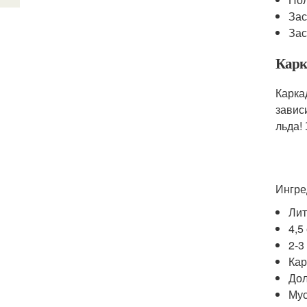
Зас
Зас
Карк
Карка
завис
льда!
Ингре
Лит
4,5
2-3
Кар
Дол
Мус