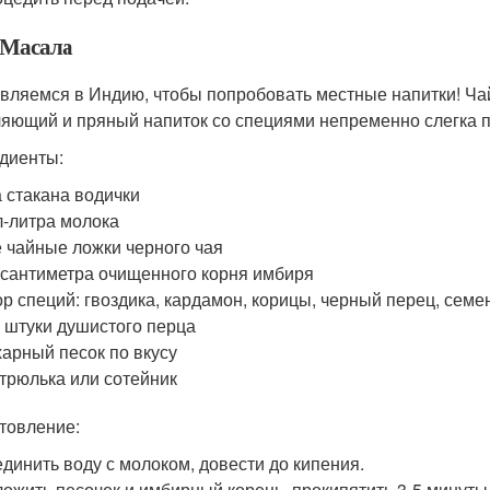
Масала
вляемся в Индию, чтобы попробовать местные напитки! Чай
яющий и пряный напиток со специями непременно слегка п
диенты:
 стакана водички
-литра молока
 чайные ложки черного чая
 сантиметра очищенного корня имбиря
р специй: гвоздика, кардамон, корицы, черный перец, сем
 штуки душистого перца
арный песок по вкусу
трюлька или сотейник
товление:
динить воду с молоком, довести до кипения.
ожить песочек и имбирный корень, прокипятить 3-5 минуты