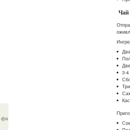
Чай 
Отпра
оживл
Ингре
Два
Пол
Две
3-4
Сбо
Три
Сах
Кас
Приго
⇦
Сое
Пол