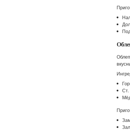
Приго
Нал
Дол
Под
Обле
Облеп
вкусн
Ингре
Гор
Ст.
Мёд
Приго
Зам
Зал