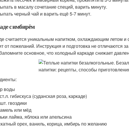
ыпать в масалу сочетание специй, варить минуту.
ыпать черный чай и варить ещё 5-7 минут.
аде с имбирём
де считается уникальным напитком, охлаждающим летом и 
ит от пожеланий. Инструкция и подготовка не отличаются з
 Запомните основное, что холодный каркаде снижает давлен
диенты:
р воды
 ст.л. гибискуса (суданская роза, каркаде)
 шт. гвоздики
амель или мёд
ьки лайма, яблока или апельсина
катный орех, ваниль, корица, имбирь по желанию