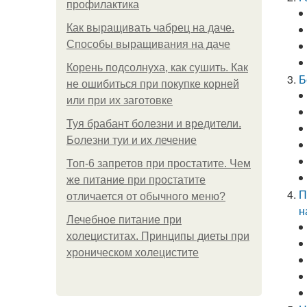
профилактика
Как выращивать чабрец на даче.
Способы выращивания на даче
Корень подсолнуха, как сушить. Как
Б
не ошибиться при покупке корней
или при их заготовке
Туя брабант болезни и вредители.
Болезни туи и их лечение
Топ-6 запретов при простатите. Чем
же питание при простатите
П
отличается от обычного меню?
н
Лечебное питание при
холециститах. Принципы диеты при
хроническом холецистите