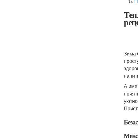
Н
Теп
рец
Зима 
прост
здоро
напит
А име
прият
уютно
Прист
Беза
Мекс