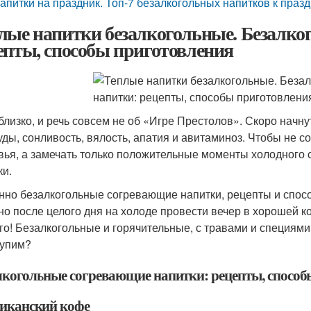
апитки на праздник. Топ-7 безалкогольных напитков к праз
лые напитки безалкогольные. Безалко
епты, способы приготовления
близко, и речь совсем не об «Игре Престолов». Скоро начну
уды, сонливость, вялость, апатия и авитаминоз. Чтобы не 
вья, а замечать только положительные моменты холодного 
ки.
нно безалкогольные согревающие напитки, рецепты и спосо
но после целого дня на холоде провести вечер в хорошей к
го! Безалкогольные и горячительные, с травами и специями
упим?
лкогольные согревающие напитки: рецепты, способ
иканский кофе