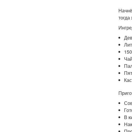
Начнё
тогда
Ингре
Дев
Лит
150
Чай
Пал
Пят
Кас
Приго
Сов
Гот
В к
Нак
Про