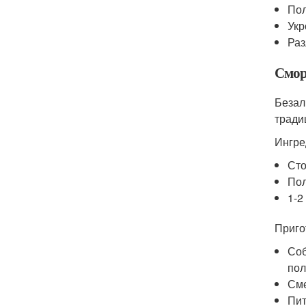
Пол
Укр
Раз
Смор
Безал
тради
Ингре
Сто
Пол
1-2
Приго
Соб
пол
Сме
Пит