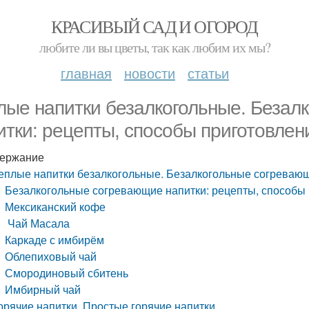
КРАСИВЫЙ САД И ОГОРОД
любите ли вы цветы, так как любим их мы?
главная
новости
статьи
лые напитки безалкогольные. Безал
итки: рецепты, способы приготовлен
ержание
еплые напитки безалкогольные. Безалкогольные согревающ
Безалкогольные согревающие напитки: рецепты, способы
Мексиканский кофе
Чай Масала
Каркаде с имбирём
Облепиховый чай
Смородиновый сбитень
Имбирный чай
орячие напитки. Простые горячие напитки