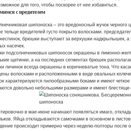
озможное для того, чтобы поскорее от нее избавиться.
мимся с вредителем
лнечниковая шипоноска – это вредоносный жучок черного цве
се тельце вредителей густо покрыто волосками. председат
неспинок, брюшки выступают за верхушки надкрылышек, а 
ых насечек.
ки подсолнечниковых шипоносок окрашены в лимонно-желты
ькие щетинки, а на последних сегментах брюшек располага
ки личинок всегда окрашены в коричневатые тона. Что каса
ены волосками и расположенными в виде овальных колече
ок характеризуются пилообразными боками и имеют четкое 
аются довольно небольшими размерами и имеют блестяще-
тировочно в мае-июне начинают появляться имаго, откла
льков. Яйца откладываются самочками в основном в листов
дение происходит примерно через неделю-полторы после о