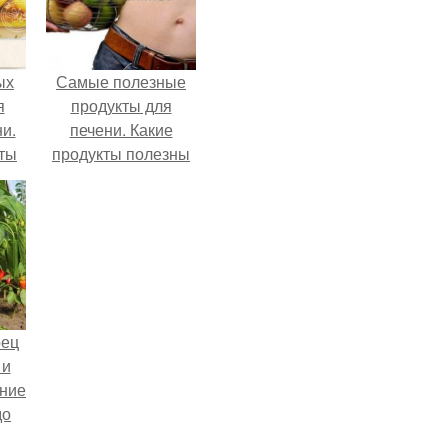
ых
Самые полезные
я
продукты для
и.
печени. Какие
ты
продукты полезны
ния
для печени
10
человека?
х!
рец
 и
ние
до