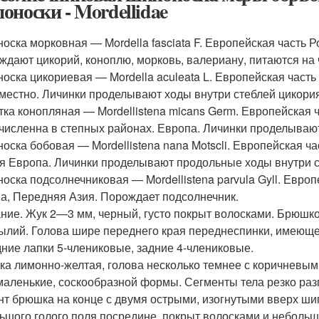
оноски - Mordellidae
оска морковная — Mordella fasciata F. Европейская часть Р
ждают цикорий, коноплю, морковь, валериану, питаются на 
оска цикориевая — Mordella aculeata L. Европейская часть 
местно. Личинки проделывают ходы внутри стеблей цикория
тка конопляная — Mordellistena micans Germ. Европейская 
численна в степных районах. Европа. Личинки проделываю
оска бобовая — Mordellistena nana Motscli. Европейская ча
 Европа. Личинки проделывают продольные ходы внутри ст
оска подсолнечниковая — Mordellistena parvula Gyll. Европ
а, Передняя Азия. Порождает подсолнечник.
ние. Жук 2—3 мм, черный, густо покрыт волосками. Брюшко
ылий. Голова шире переднего края переднеспинки, имеюще
дние лапки 5-члениковые, задние 4-члениковые.
ка лимонно-желтая, голова несколько темнее с коричневым
маленькие, соскообразной формы. Сегменты тела резко ра
нт брюшка на конце с двумя острыми, изогнутыми вверх ши
ьшого голого поля посредине, покрыт волосками и небольш