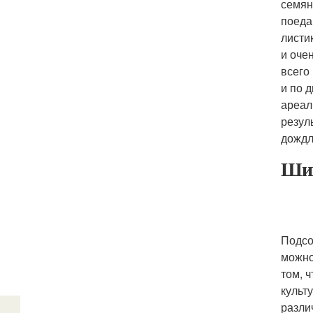
семян
поеда
листи
и оче
всего
и по 
ареал
резул
дождл
Шип
Подсо
можно
том, 
культ
разли