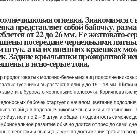
солнечниковая огневка. Знакомимся с
евка представляет собой бабочку, раз
еблется от 22 до 26 мм. Ее желтовато-
ащены посередине черненькими пятныш
и штук, а на их внешних краешках мож
ек. Задние крылышки прожорливой не
ашены в ясно-серые тона.
р продолговатых молочно-беленьких яиц подсолнечниковых 
оватые гусенички вырастают в длину до 15 – 18 мм. Щитки и
 заметить буровато-черненькие полосочки. Коричневатые кук
редоносных бабочек стартует с началом цветения подсолнеч
дывают яйца в подсолнечниковые пыльники и корзиночки. Пр
у яйцу, но и по 2 – 5 штук, а общая плодовитость самочек д
Эмбриональное развитие обычно длится от трех до семи дн
чные лепестки и пыльца, а уже по достижении третьего воз