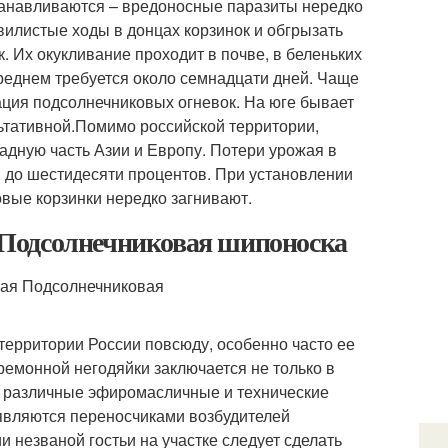
станавливаются – вредоносные паразиты нередко
звилистые ходы в донцах корзинок и обгрызать
к. Их окукливание проходит в почве, в беленьких
среднем требуется около семнадцати дней. Чаще
ация подсолнечниковых огневок. На юге бывает
ультативной.Помимо российской территории,
адную часть Азии и Европу. Потери урожая в
и до шестидесяти процентов. При установлении
вые корзинки нередко загнивают.
Подсолнечниковая шипоноска
территории России повсюду, особенно часто ее
ремонной негодяйки заключается не только в
ь различные эфиромасличные и технические
 являются переносчиками возбудителей
 незваной гостьи на участке следует сделать