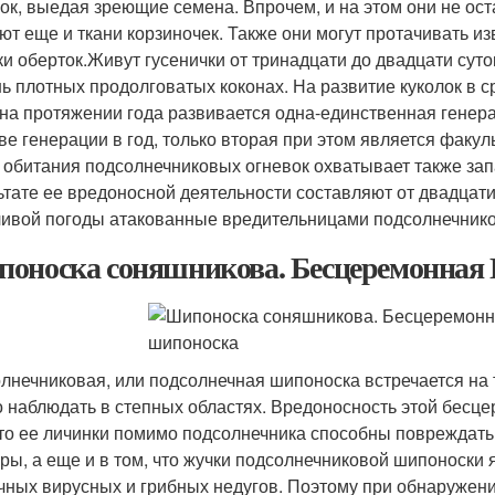
ок, выедая зреющие семена. Впрочем, и на этом они не о
ют еще и ткани корзиночек. Также они могут протачивать и
ки оберток.Живут гусенички от тринадцати до двадцати суто
нь плотных продолговатых коконах. На развитие куколок в 
 на протяжении года развивается одна-единственная генер
две генерации в год, только вторая при этом является фак
 обитания подсолнечниковых огневок охватывает также зап
ьтате ее вредоносной деятельности составляют от двадцат
ивой погоды атакованные вредительницами подсолнечнико
оноска соняшникова. Бесцеремонная 
лнечниковая, или подсолнечная шипоноска встречается на 
 наблюдать в степных областях. Вредоносность этой бесце
что ее личинки помимо подсолнечника способны повреждат
уры, а еще и в том, что жучки подсолнечниковой шипоноски
чных вирусных и грибных недугов. Поэтому при обнаружении