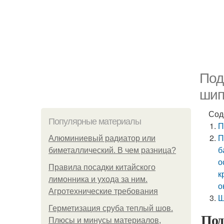
Под
шип
Сод
Популярные материалы
П
П
Алюминиевый радиатор или
б
биметаллический. В чем разница?
о
Правила посадки китайского
к
лимонника и ухода за ним.
о
Агротехнические требования
Ш
Герметизация сруба теплый шов.
Под
Плюсы и минусы материалов,