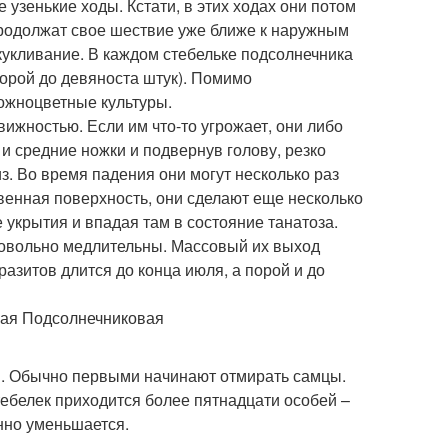
узенькие ходы. Кстати, в этих ходах они потом
продолжат свое шествие уже ближе к наружным
кукливание. В каждом стебельке подсолнечника
порой до девяноста штук). Помимо
ожноцветные культуры.
жностью. Если им что-то угрожает, они либо
 и средние ножки и подвернув голову, резко
з. Во время падения они могут несколько раз
чвенная поверхность, они сделают еще несколько
 укрытия и впадая там в состояние танатоза.
 довольно медлительны. Массовый их выход
азитов длится до конца июля, а порой и до
в. Обычно первыми начинают отмирать самцы.
ебелек приходится более пятнадцати особей –
нно уменьшается.