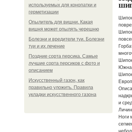
шип
используемых для конопатки и
герметизации
Шипон
Опылитель для вишни. Какая
повре
вишня может опылять черешню
Шипон
повсе
Болезни и вредители туи. Болезни
Горба
туи и их лечение
много
Поздние сорта персика. Самые
Шипон
лучшие сорта персиков с фото и
Южная
описанием
Шипон
Искусственный газон, как
Европ
правильно уложить. Правила
Описа
укладки искусственного газона
надкр
и сре
Личин
Ноги 
сегме
небол