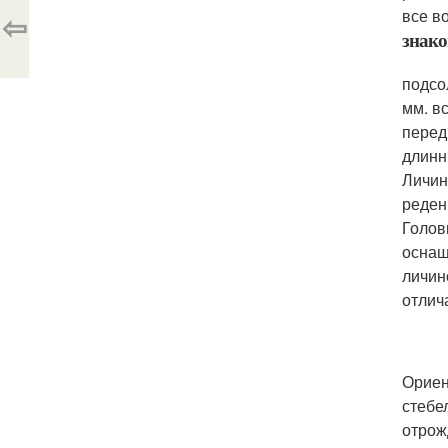
все в
⇦
знако
подсо
мм. в
перед
длинн
Личин
реден
Голов
оснащ
личин
отлич
Ориен
стебе
отрож