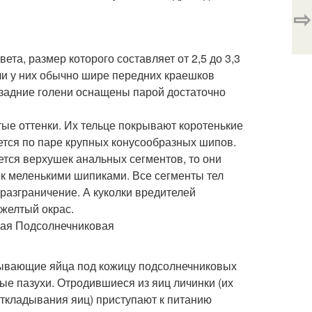
⇨
та, размер которого составляет от 2,5 до 3,3
ели у них обычно шире передних краешков
задние голени оснащены парой достаточно
е оттенки. Их тельце покрывают коротенькие
ется по паре крупных конусообразных шипов.
ется верхушек анальных сегментов, то они
к меленькими шипиками. Все сегменты тел
разграничение. А куколки вредителей
желтый окрас.
дывающие яйца под кожицу подсолнечниковых
ые пазухи. Отродившиеся из яиц личинки (их
ткладывания яиц) приступают к питанию