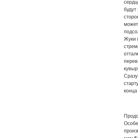
сердц
будут
сторо
может
подсо
Жуки 
стрем
оттал
перев
кувыр
Сразу
старт
конца 
Продо
Особе
произ
как б