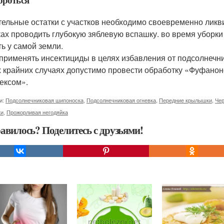
тельные остатки с участков необходимо своевременно ликви
ках проводить глубокую зяблевую вспашку. во время уборк
ть у самой земли.
 применять инсектициды в целях избавления от подсолнечн
 крайних случаях допустимо провести обработку «Фуфано
ексом».
и:
Подсолнечниковая шипоноска
,
Подсолнечниковая огневка
,
Передние крылышки
,
Чер
ки
,
Прожорливая негодяйка
авилось? Поделитесь с друзьями!