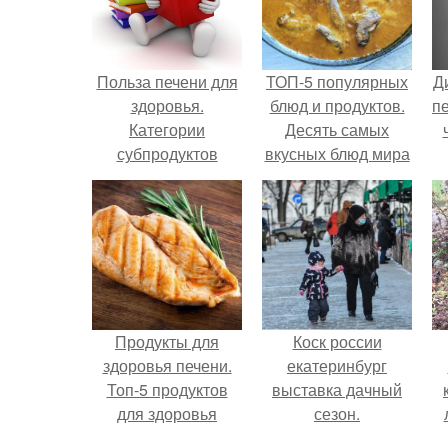
Польза печени для
ТОП-5 популярных
Д
здоровья.
блюд и продуктов.
пе
Категории
Десять самых
субпродуктов
вкусных блюд мира
по мнению
Expressen (Швеция)
Продукты для
Коск россии
здоровья печени.
екатеринбург
Топ-5 продуктов
выставка дачный
для здоровья
сезон.
печени