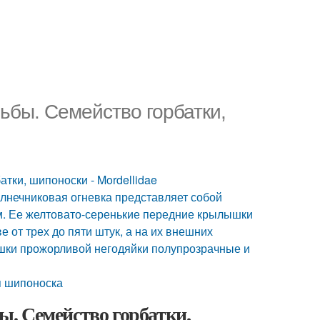
бы. Семейство горбатки,
ки, шипоноски - Mordellidae
лнечниковая огневка представляет собой
мм. Ее желтовато-серенькие передние крылышки
от трех до пяти штук, а на их внешних
ышки прожорливой негодяйки полупрозрачные и
я шипоноска
. Семейство горбатки,