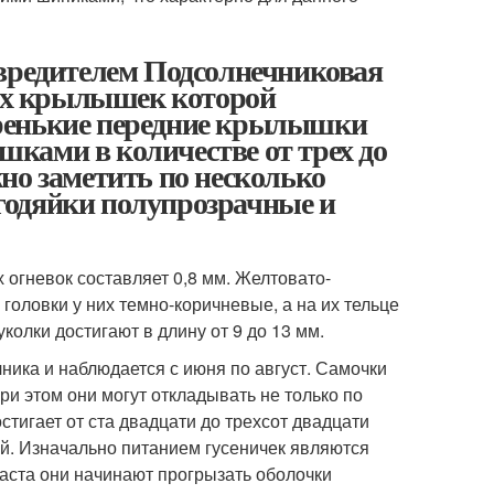
 вредителем Подсолнечниковая
мах крылышек которой
серенькие передние крылышки
ками в количестве от трех до
но заметить по несколько
годяйки полупрозрачные и
огневок составляет 0,8 мм. Желтовато-
 головки у них темно-коричневые, а на их тельце
олки достигают в длину от 9 до 13 мм.
ника и наблюдается с июня по август. Самочки
и этом они могут откладывать не только по
остигает от ста двадцати до трехсот двадцати
ей. Изначально питанием гусеничек являются
раста они начинают прогрызать оболочки