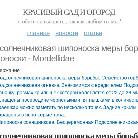
КРАСИВЫЙ САД И ОГОРОД
любите ли вы цветы, так как любим их мы?
главная
новости
статьи
солнечниковая шипоноска меры борь
оноски - Mordellidae
ержание
одсолнечниковая шипоноска меры борьбы. Семейство горбат
одсолнечниковая огневка. Знакомимся с вредителем Подсо
абочку, размах крылышек которой колеблется от 22 до 26 
снащены посередине черненькими пятнышками в количестве 
раешках можно заметить по несколько точек. Задние крыл
крашены в ясно-серые тона.
ипоноска соняшникова. Бесцеремонная Подсолнечникова
солнечниковая шипоноска меры борьбы