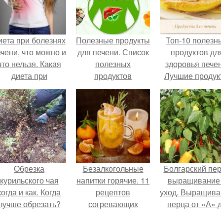
иета при болезнях
Полезные продукты
Топ-10 полезн
чени, что можно и
для печени. Список
продуктов дл
что нельзя. Какая
полезных
здоровья печен
диета при
продуктов
Лучшие продук
заболевании
для оздоровле
печени?
печени — топ 
самых полезны
Обрезка
Безалкогольные
Болгарский пе
курильского чая
напитки горячие. 11
выращивание
когда и как. Когда
рецептов
уход. Выращива
лучше обрезать?
согревающих
перца от «А» 
безалкогольных
«Я»