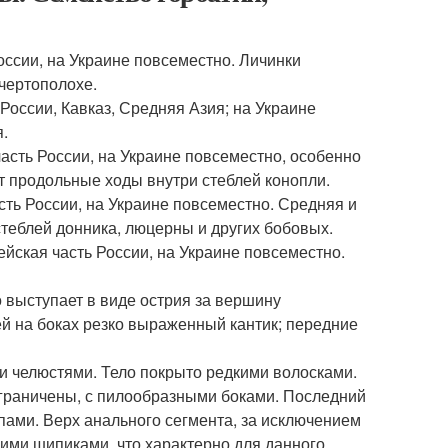
оссии, на Украине повсеместно. Личинки
чертополохе.
России, Кавказ, Средняя Азия; на Украине
.
часть России, на Украине повсеместно, особенно
т продольные ходы внутри стеблей конопли.
сть России, на Украине повсеместно. Средняя и
еблей донника, люцерны и других бобовых.
ейская часть России, на Украине повсеместно.
 выступает в виде острия за вершину
й на боках резко выраженный кантик; передние
и челюстями. Тело покрыто редкими волосками.
зграничены, с пилообразными боками. Последний
пами. Верх анального сегмента, за исключением
ими шипиками, что характерно для данного