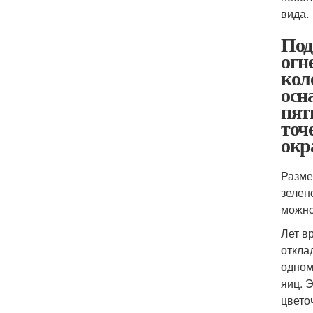
вида.
Под
огн
кол
осн
пят
точ
окр
Разме
зелен
можно
Лет в
откла
одном
яиц. 
цвето