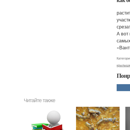
расти
участ
среза
А вот
самых
«Вант
Категори
крылыш
Понр
Читайте также