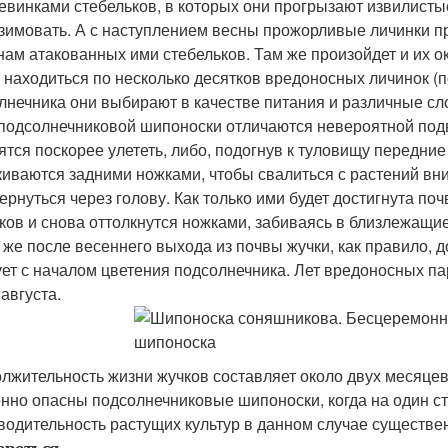
евинками стебельков, в которых они прогрызают извилистые 
 зимовать. А с наступлением весны прожорливые личинки 
нам атакованных ими стебельков. Там же произойдет и их о
 находиться по несколько десятков вредоносных личинок (
лнечника они выбирают в качестве питания и различные сл
подсолнечниковой шипоноски отличаются невероятной подви
ятся поскорее улететь, либо, подогнув к туловищу передние
киваются задними ножками, чтобы свалиться с растений вни
ернуться через голову. Как только ими будет достигнута по
ков и снова оттолкнутся ножками, забиваясь в близлежащие
 же после весеннего выхода из почвы жучки, как правило,
ует с началом цветения подсолнечника. Лет вредоносных пар
августа.
лжительность жизни жучков составляет около двух месяце
нно опасны подсолнечниковые шипоноски, когда на один ст
водительность растущих культур в данном случае существе
ороться