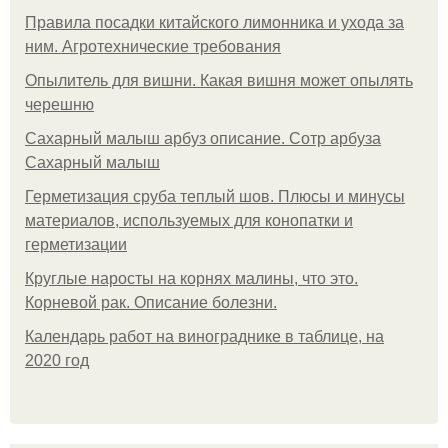
Правила посадки китайского лимонника и ухода за
ним. Агротехнические требования
Опылитель для вишни. Какая вишня может опылять
черешню
Сахарный малыш арбуз описание. Сотр арбуза
Сахарный малыш
Герметизация сруба теплый шов. Плюсы и минусы
материалов, используемых для конопатки и
герметизации
Круглые наросты на корнях малины, что это.
Корневой рак. Описание болезни.
Календарь работ на винограднике в таблице, на
2020 год