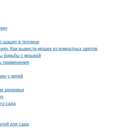
орку
ю шашку в теплице
виях. Как вывести мошек из комнатных цветов
ды борьбы с мошкой
ть применения
ин у детей
ля здоровья
ку
го сада
атей для сада