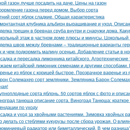
кой газон лучше посадить на даче. Цены на газон
ормление газона перед домом. Выбор сорта
тний сорт яблок сладкие. Общая характеристика
монтантная клубника альбион выращивание и уход. Описан
делка трещин в бревнах сруба внутри и снаружи дома. Как
кольный этаж в частном доме плюсы и минусы. Цокольный 
делка швов между бревнами – традиционные варианты гер
к и чем подкормить малину осенью. Добавление статьи в н
садка и пересадка лимонника китайского. Агротехнические
жаем китайский лимонник семенами и другими способами.
ренье из яблок с корицей быстрое. Прозрачное варенье из
рон Солемахер сорт земляники. Земляника Барон Солемахе
ная!
упноплодные сорта яблонь. 50 сортов яблок с фото и опис
ноград танюша описание сорта. Виноград Танюша: краткое 
ендации по уходу
садка и уход за хвойными растениями. Зимовка хвойных ра
о делать со стеблями кукурузы после сбора урожая. О влиян
юминиевый радиатор или биметаллический. В чем разница