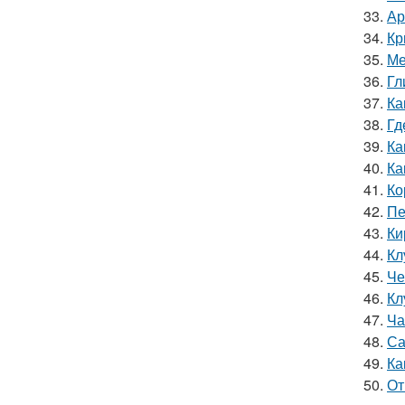
33.
Ар
34.
Кр
35.
Ме
36.
Гл
37.
Ка
38.
Гд
39.
Ка
40.
Ка
41.
Ко
42.
Пе
43.
Ки
44.
Кл
45.
Че
46.
Кл
47.
Ча
48.
Са
49.
Ка
50.
От