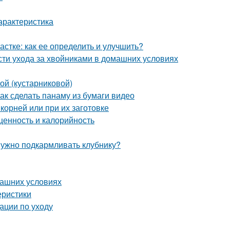
арактеристика
частке: как ее определить и улучшить?
сти ухода за хвойниками в домашних условиях
ой (кустарниковой)
Как сделать панаму из бумаги видео
 корней или при их заготовке
ценность и калорийность
 нужно подкармливать клубнику?
машних условиях
еристики
ации по уходу