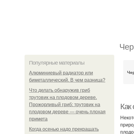
Чер
Популярные материалы
Че
Алюминиевый радиатор или
биметаллический. В чем разница?
Что делать обнаружив гриб
трутовик на плодовом дереве.
Прожорливый гриб: трутовик на
Как
плодовом дереве — очень плохая
Некот
примета
приро
Когда осенью надо прекращать
плодо