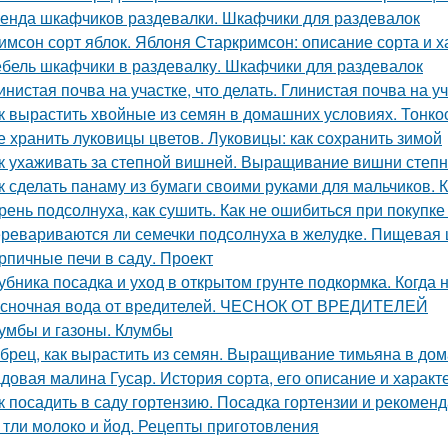
енда шкафчиков раздевалки. Шкафчики для раздевалок
имсон сорт яблок. Яблоня Старкримсон: описание сорта и х
бель шкафчики в раздевалку. Шкафчики для раздевалок
инистая почва на участке, что делать. Глинистая почва на у
к вырастить хвойные из семян в домашних условиях. Тонко
е хранить луковицы цветов. Луковицы: как сохранить зимой
к ухаживать за степной вишней. Выращивание вишни степн
к сделать панаму из бумаги своими руками для мальчиков. 
рень подсолнуха, как сушить. Как не ошибиться при покупке
ревариваются ли семечки подсолнуха в желудке. Пищевая 
рпичные печи в саду. Проект
убника посадка и уход в открытом грунте подкормка. Когда
сночная вода от вредителей. ЧЕСНОК ОТ ВРЕДИТЕЛЕЙ
умбы и газоны. Клумбы
брец, как вырастить из семян. Выращивание тимьяна в до
довая малина Гусар. История сорта, его описание и характ
к посадить в саду гортензию. Посадка гортензии и рекоменд
 тли молоко и йод. Рецепты приготовления