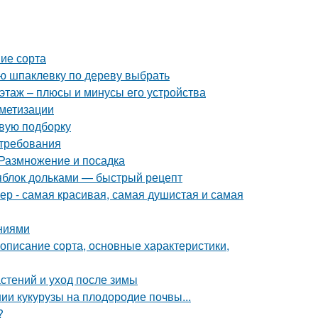
ие сорта
ую шпаклевку по дереву выбрать
этаж – плюсы и минусы его устройства
метизации
овую подборку
 требования
 Размножение и посадка
 яблок дольками — быстрый рецепт
р - самая красивая, самая душистая и самая
аниями
описание сорта, основные характеристики,
стений и уход после зимы
ии кукурузы на плодородие почвы...
?