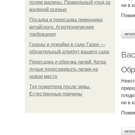
полив малины. Правильный уход за
ни в 
малиной осенью
Помим
Посадка и пересадка лимонника
китайского. Агротехнические
требования
читат
Газоны и лужайки в саду. Газон —
Вас
обязательный атрибут вашего сада
Пересадка и обрезка лилий. Когда
Обр
лучше пересаживать лилии на
новое место
Некот
Туя пожелтела после зимы.
приро
Естественные причины
плодо
ни в 
Помим
читат