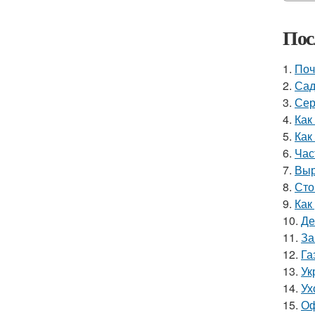
Пос
1.
Поч
2.
Сад
3.
Сер
4.
Как
5.
Как
6.
Час
7.
Выр
8.
Сто
9.
Как
10.
Де
11.
За
12.
Га
13.
Ук
14.
Ух
15.
Оф