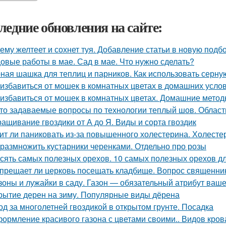
ледние обновления на сайте:
ему желтеет и сохнет туя. Добавление статьи в новую подб
овые работы в мае. Сад в мае. Что нужно сделать?
ная шашка для теплиц и парников. Как использовать серну
 избавиться от мошек в комнатных цветах в домашних усло
 избавиться от мошек в комнатных цветах. Домашние мето
то задаваемые вопросы по технологии теплый шов. Облас
ащивание гвоздики от А до Я. Виды и сорта гвоздик
ит ли паниковать из-за повышенного холестерина. Холестер
 размножить кустарники черенками. Отдельно про розы
сять самых полезных орехов. 10 самых полезных орехов д
прещает ли церковь посещать кладбище. Вопрос священни
зоны и лужайки в саду. Газон — обязательный атрибут ваше
рытие дерен на зиму. Популярные виды дёрена
од за многолетней гвоздикой в открытом грунте. Посадка
ормление красивого газона с цветами своими.. Видов кров