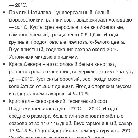
— 28°С.
Памяти Шатилова – универсальный, белый,
морозостойкий, ранний сорт, выдерживает холода до
— 30° С. Кусты среднерослые, цветки обоеполые,
самоопыляемые, грозди весят 0,6-1,5 кг. Ягоды
крупные, продолговатые, желтовато-белого цвета.
Вкус приятный, содержание сахара около 20 %.
Устойчив к милдью и оидиуму.
Краса Севера – это столовый белый виноград,
раннего срока созревания, выдерживает температуру
до — 26°С. Куст сильнорослый, вес грозди может
колебаться от 250 г до 900 г. Ягоды с терпким вкусом
и содержанием сахаров 14 %-17 %.
Кристалл – сверхранний, технический сорт.
Выдерживает холода до – 27°С…- 30°С. Ягоды
среднего размера, белые или зеленовато-жёлтые
созревают за 110-115 дней. Вкус гармоничный, сахар
17 %-18 %. Сорт выдерживает температуру до – 29°С.
Устойчив к милдью, оидиуму, серой гнили.