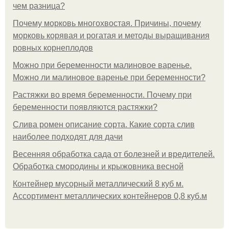
чем разница?
Почему морковь многохвостая. Причины, почему
морковь корявая и рогатая и методы выращивания
ровных корнеплодов
Можно при беременности малиновое варенье.
Можно ли малиновое варенье при беременности?
Растяжки во время беременности. Почему при
беременности появляются растяжки?
Слива ромен описание сорта. Какие сорта слив
наиболее подходят для дачи
Весенняя обработка сада от болезней и вредителей.
Обработка смородины и крыжовника весной
Контейнер мусорный металлический 8 куб м.
Ассортимент металлических контейнеров 0,8 куб.м