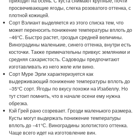
приходит на осень. С куста снимают крупные, почти
просвечивающие ягоды, слегка розоватого оттенка, с
плотной кожицей.
Сорт Вэлиант выделяется из этого списка тем, что
может переносить понижение температуры вплоть до
−46°С. Быстро растет, гроздья средней величины.
Виноградины маленькие, синего оттенка, внутри есть
косточки. Также примечательны привкус земляники и
средняя сахаристость. Садоводы предпочитают
изготавливать из него желе или вино.
Сорт Муре Эрли характеризуется как
выдерживающий понижение температуры вплоть до
−35°С сорт. Ягоды по вкусу похожи на Изабеллу. Но
тут стоит помнить, что в начале осени ему нужна
обрезка.
Кэй Грей рано созревает. Грозди маленького размера.
Кусты могут выдержать понижение температуры
вплоть до −41°С. Виноградины золотистого оттенка.
Чаще всего идет на изготовление вин.