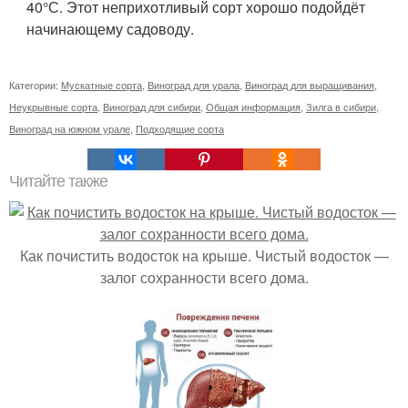
40°С. Этот неприхотливый сорт хорошо подойдёт
начинающему садоводу.
Категории:
Мускатные сорта
,
Виноград для урала
,
Виноград для выращивания
,
Неукрывные сорта
,
Виноград для сибири
,
Общая информация
,
Зилга в сибири
,
Виноград на южном урале
,
Подходящие сорта
Читайте также
Как почистить водосток на крыше. Чистый водосток —
залог сохранности всего дома.