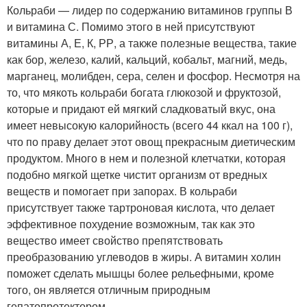
Кольраби — лидер по содержанию витаминов группы В
и витамина С. Помимо этого в ней присутствуют
витамины А, Е, К, РР, а также полезные вещества, такие
как бор, железо, калий, кальций, кобальт, магний, медь,
марганец, молибден, сера, селен и фосфор. Несмотря на
то, что мякоть кольраби богата глюкозой и фруктозой,
которые и придают ей мягкий сладковатый вкус, она
имеет невысокую калорийность (всего 44 ккал на 100 г),
что по праву делает этот овощ прекрасным диетическим
продуктом. Много в нем и полезной клетчатки, которая
подобно мягкой щетке чистит организм от вредных
веществ и помогает при запорах. В кольраби
присутствует также тартроновая кислота, что делает
эффективное похудение возможным, так как это
вещество имеет свойство препятствовать
преобразованию углеводов в жиры. А витамин холин
поможет сделать мышцы более рельефными, кроме
того, он является отличным природным
гепатопротектором.