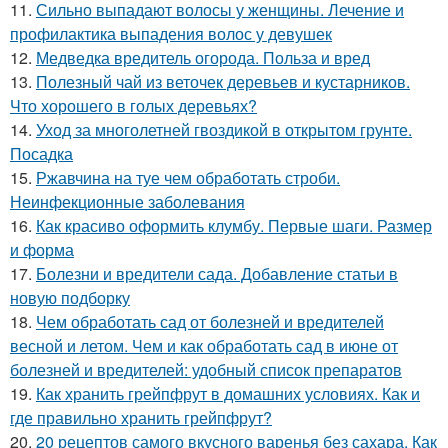
11.
Сильно выпадают волосы у женщины. Лечение и
профилактика выпадения волос у девушек
12.
Медведка вредитель огорода. Польза и вред
13.
Полезный чай из веточек деревьев и кустарников.
Что хорошего в голых деревьях?
14.
Уход за многолетней гвоздикой в открытом грунте.
Посадка
15.
Ржавчина на туе чем обработать строби.
Неинфекционные заболевания
16.
Как красиво оформить клумбу. Первые шаги. Размер
и форма
17.
Болезни и вредители сада. Добавление статьи в
новую подборку
18.
Чем обработать сад от болезней и вредителей
весной и летом. Чем и как обработать сад в июне от
болезней и вредителей: удобный список препаратов
19.
Как хранить грейпфрут в домашних условиях. Как и
где правильно хранить грейпфрут?
20.
20 рецептов самого вкусного варенья без сахара. Как