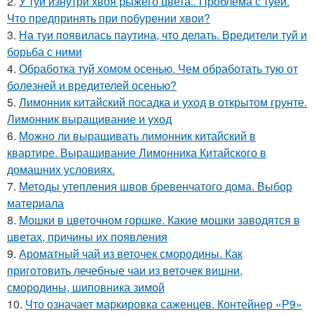
2.
У туи изнутри хвоя рыжего цвета.. Проблема с туей.
Что предпринять при побурении хвои?
3.
На туи появилась паутина, что делать. Вредители туй и
борьба с ними
4.
Обработка туй хомом осенью. Чем обработать тую от
болезней и вредителей осенью?
5.
Лимонник китайский посадка и уход в открытом грунте.
Лимонник выращивание и уход
6.
Можно ли выращивать лимонник китайский в
квартире. Выращивание Лимонника Китайского в
домашних условиях.
7.
Методы утепления швов бревенчатого дома. Выбор
материала
8.
Мошки в цветочном горшке. Какие мошки заводятся в
цветах, причины их появления
9.
Ароматный чай из веточек смородины. Как
приготовить лечебные чаи из веточек вишни,
смородины, шиповника зимой
10.
Что означает маркировка саженцев. Контейнер «Р9»