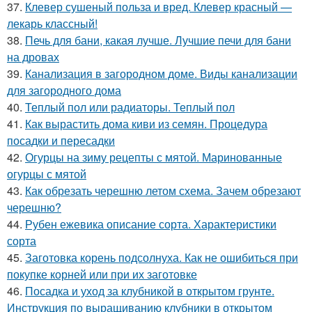
37.
Клевер сушеный польза и вред. Клевер красный —
лекарь классный!
38.
Печь для бани, какая лучше. Лучшие печи для бани
на дровах
39.
Канализация в загородном доме. Виды канализации
для загородного дома
40.
Теплый пол или радиаторы. Теплый пол
41.
Как вырастить дома киви из семян. Процедура
посадки и пересадки
42.
Огурцы на зиму рецепты с мятой. Маринованные
огурцы с мятой
43.
Как обрезать черешню летом схема. Зачем обрезают
черешню?
44.
Рубен ежевика описание сорта. Характеристики
сорта
45.
Заготовка корень подсолнуха. Как не ошибиться при
покупке корней или при их заготовке
46.
Посадка и уход за клубникой в открытом грунте.
Инструкция по выращиванию клубники в открытом