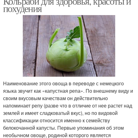
Кольраби для здоровья, красоты и
похудения
Тушеная капуста
Капуста с баклажанами
Капусты с баклажанами
Салат с кольраби
Наименование этого овоща в переводе с немецкого
языка звучит как «капустная репа». По внешнему виду и
Салат для похудения
Витаминный салат
своим вкусовым качествам он действительно
напоминает репу (разве что в отличие от нее растет над
землей и имеет сладковатый вкус), но по видовой
классификации относится именно к семейству
белокочанной капусты. Первые упоминания об этом
необычном овоще, родиной которого является