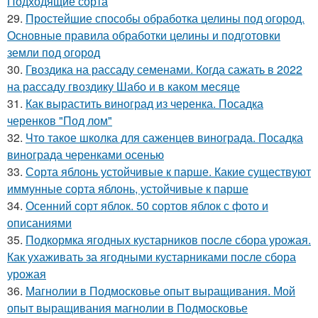
Подходящие сорта
29.
Простейшие способы обработка целины под огород.
Основные правила обработки целины и подготовки
земли под огород
30.
Гвоздика на рассаду семенами. Когда сажать в 2022
на рассаду гвоздику Шабо и в каком месяце
31.
Как вырастить виноград из черенка. Посадка
черенков "Под лом"
32.
Что такое школка для саженцев винограда. Посадка
винограда черенками осенью
33.
Сорта яблонь устойчивые к парше. Какие существуют
иммунные сорта яблонь, устойчивые к парше
34.
Осенний сорт яблок. 50 сортов яблок с фото и
описаниями
35.
Подкормка ягодных кустарников после сбора урожая.
Как ухаживать за ягодными кустарниками после сбора
урожая
36.
Магнолии в Подмосковье опыт выращивания. Мой
опыт выращивания магнолии в Подмосковье