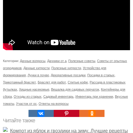
Категории:
Дачные вопросы
,
Дачники от а
,
Полезные советы
,
Советы от опытных
огородников
,
Дачные хитрости
,
Полезные хитрости
,
Устройство для
формирования
,
Лунки в почве
,
Декоративные посадки
,
Посадки в старых
,
Трикотажный браслет
,
Браслет для работ
,
Спитые кофе
,
Рассада в пластиковых
бутылках
,
Хищные насекомые
,
Вешалка для садовых перчаток
,
Контейнеры для
сбора
,
Отходы из старых
,
Садовый инвентарь
,
Инвентарь при хранении
,
Вкусные
томаты
,
Участок от ос
,
Ответы на вопросы
Читайте также