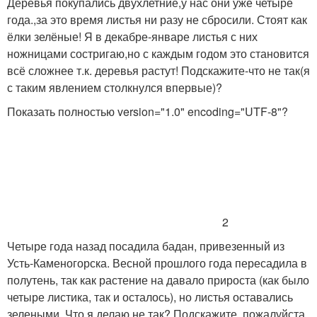
Деревья покупались двухлетние,у нас они уже четыре
года.,за это время листья ни разу не сбросили. Стоят как
ёлки зелёные! Я в декабре-январе листья с них
ножницами состригаю,но с каждым годом это становится
всё сложнее т.к. деревья растут! Подскажите-что не так(я
с таким явлением столкнулся впервые)?
Показать полностью
version="1.0" encoding="UTF-8"?
2
Четыре года назад посадила бадан, привезенный из
Усть-Каменогорска. Весной прошлого года пересадила в
полутень, так как растение на давало прироста (как было
четыре листика, так и осталось), но листья оставались
зелеными. Что я делаю не так? Подскажите, пожалуйста,