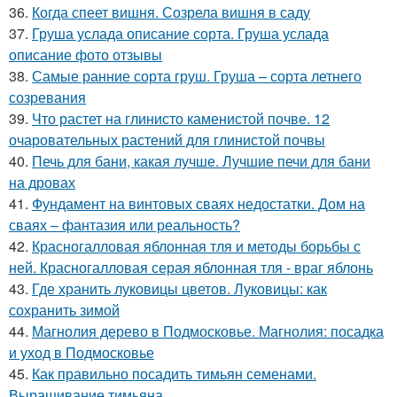
36.
Когда спеет вишня. Созрела вишня в саду
37.
Груша услада описание сорта. Груша услада
описание фото отзывы
38.
Самые ранние сорта груш. Груша – сорта летнего
созревания
39.
Что растет на глинисто каменистой почве. 12
очаровательных растений для глинистой почвы
40.
Печь для бани, какая лучше. Лучшие печи для бани
на дровах
41.
Фундамент на винтовых сваях недостатки. Дом на
сваях – фантазия или реальность?
42.
Красногалловая яблонная тля и методы борьбы с
ней. Красногалловая серая яблонная тля - враг яблонь
43.
Где хранить луковицы цветов. Луковицы: как
сохранить зимой
44.
Магнолия дерево в Подмосковье. Магнолия: посадка
и уход в Подмосковье
45.
Как правильно посадить тимьян семенами.
Выращивание тимьяна