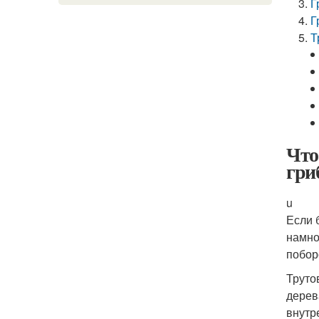
Г
Г
Т
Что
гри
u
Если 
намно
побор
Труто
дерев
внутр