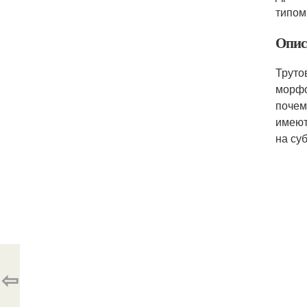
типом
Опис
Труто
морфо
почем
имеют
на су
⇦