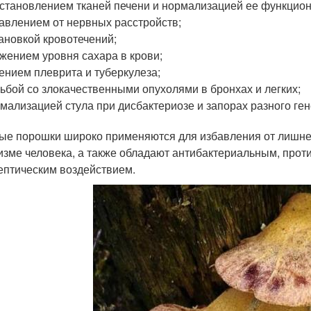
становлением тканей печени и нормализацией ее функцио
авлением от нервных расстройств;
ановкой кровотечений;
жением уровня сахара в крови;
ением плеврита и туберкулеза;
ьбой со злокачественными опухолями в бронхах и легких;
мализацией стула при дисбактериозе и запорах разного ген
ые порошки широко применяются для избавления от лишнег
изме человека, а также обладают антибактериальным, про
ептическим воздействием.