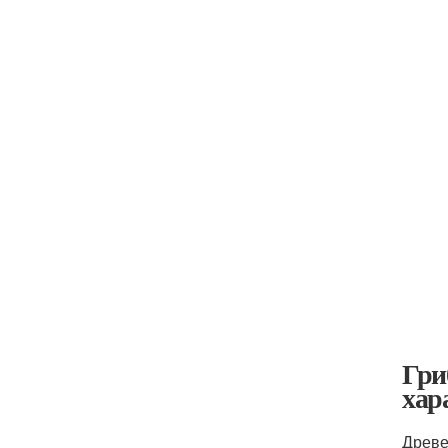
Гри
хар
Древе