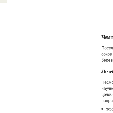
Чем 
Посел
соков
берез
Лече
Несмо
научн
целеб
напра
эфф