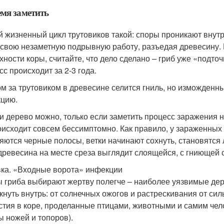
мя заметить
 жизненный цикл трутовиков такой: споры проникают внутр
 свою незаметную подрывную работу, разъедая древесину.
хности коры, считайте, что дело сделано – гриб уже «подт
сс происходит за 2-3 года.
м за трутовиком в древесине селится гниль, но изможденны
цию.
и дерево можно, только если заметить процесс заражения на
оисходит совсем бессимптомно. Как правило, у зараженных
яются черные полосы, ветки начинают сохнуть, становятся л
древесина на месте среза выглядит слоящейся, с гниющей 
ка. «Входные ворота» инфекции
 гриба выбирают жертву полегче – наиболее уязвимые дер
кнуть внутрь: от солнечных ожогов и растрескивания от сил
стия в коре, проделанные птицами, животными и самим чел
ы ножей и топоров).