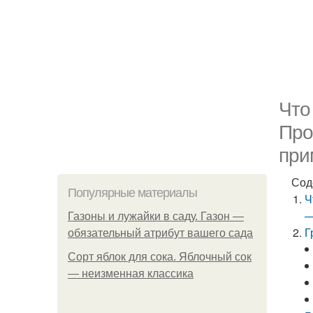
Что
Про
при
Сод
Популярные материалы
Ч
—
Газоны и лужайки в саду. Газон —
Г
обязательный атрибут вашего сада
Сорт яблок для сока. Яблочный сок
— неизменная классика