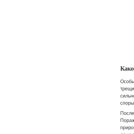
Како
Особы
трещи
сильн
споры
После
Пораж
приро