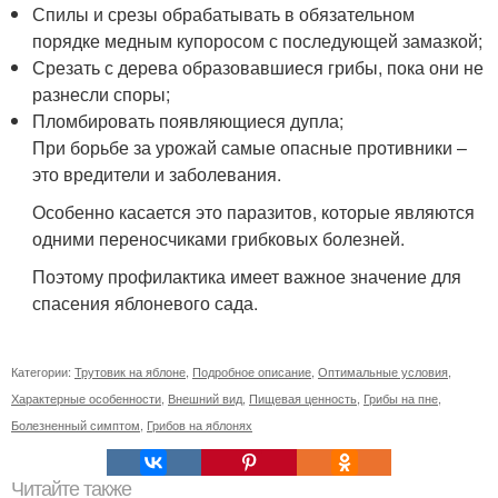
Спилы и срезы обрабатывать в обязательном
порядке медным купоросом с последующей замазкой;
Срезать с дерева образовавшиеся грибы, пока они не
разнесли споры;
Пломбировать появляющиеся дупла;
При борьбе за урожай самые опасные противники –
это вредители и заболевания.
Особенно касается это паразитов, которые являются
одними переносчиками грибковых болезней.
Поэтому профилактика имеет важное значение для
спасения яблоневого сада.
Категории:
Трутовик на яблоне
,
Подробное описание
,
Оптимальные условия
,
Характерные особенности
,
Внешний вид
,
Пищевая ценность
,
Грибы на пне
,
Болезненный симптом
,
Грибов на яблонях
Читайте также