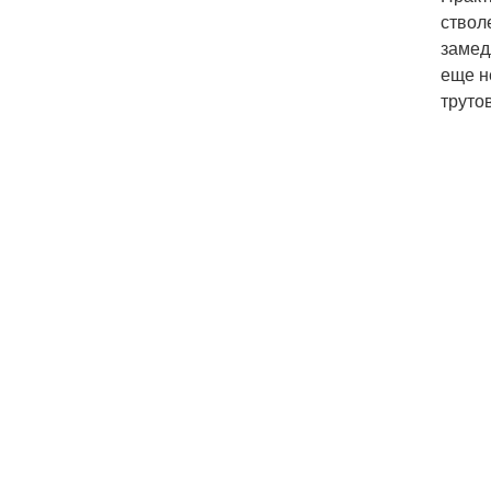
ствол
замед
еще н
труто