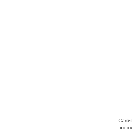
Сажис
посто