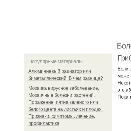
Бол
Гриб
Популярные материалы
Если 
Алюминиевый радиатор или
может
биметаллический. В чем разница?
Некот
Мозаика вирусное заболевание.
это а
Мозаичные болезни растений.
Пока 
Поражение, пятна зеленого или
белого цвета на листьях и плодах.
Признаки, симптомы, лечение,
профилактика