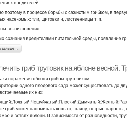
ениях вредителей.
о поэтому в процессе борьбы с сажистым грибком, в перву
ых насекомых: тли, щитовки и, лиственницы т. п.
ны возникновения
о сознания вредителями питательной среды, появление г
ь дальше →
лечить гриб трутовик на яблоне весной. 
аки поражения яблони грибом трутовиком
рритории одного плодового сада может существовать до дв
 встречаемые их них:
ящий;Ложный;Чешуйчатый;Плоский;Дымчатый;Желтый;Раз
е гриб может напоминать копыто, шляпу, острые наросты,
амбе и ветвях яблони. В зависимости от разновидности, тр