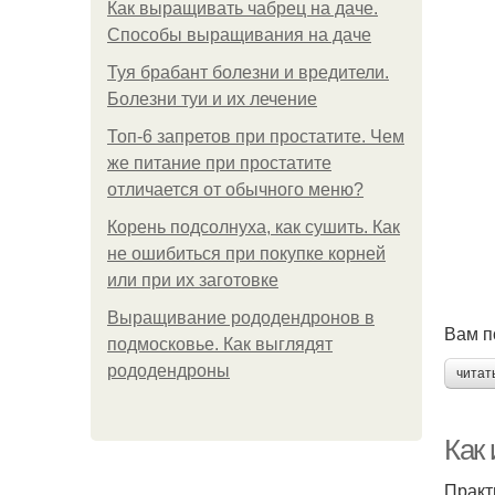
Как выращивать чабрец на даче.
Способы выращивания на даче
Туя брабант болезни и вредители.
Болезни туи и их лечение
Топ-6 запретов при простатите. Чем
же питание при простатите
отличается от обычного меню?
Корень подсолнуха, как сушить. Как
не ошибиться при покупке корней
или при их заготовке
Выращивание рододендронов в
Вам п
подмосковье. Как выглядят
рододендроны
читат
Как 
Практ