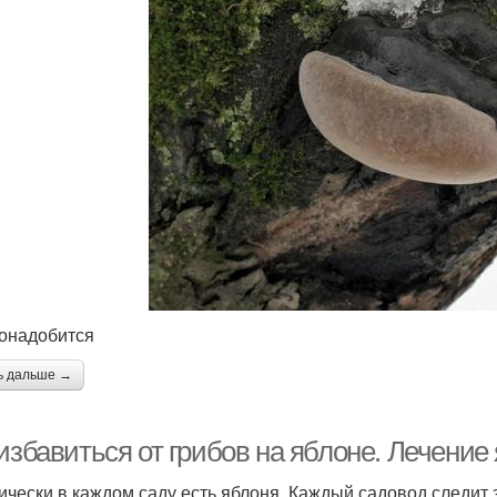
онадобится
ь дальше →
избавиться от грибов на яблоне. Лечение
ически в каждом саду есть яблоня. Каждый садовод следит 