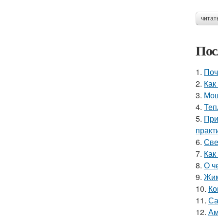
читат
Пос
1.
Поч
2.
Как
3.
Мош
4.
Теп
5.
При
практ
6.
Све
7.
Как
8.
О ч
9.
Жим
10.
Ко
11.
Са
12.
Ам