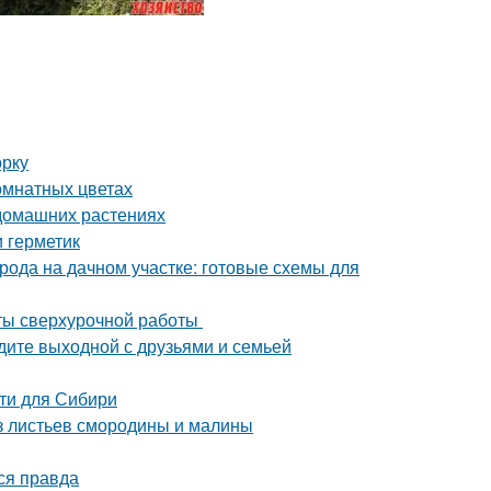
орку
комнатных цветах
 домашних растениях
и герметик
рода на дачном участке: готовые схемы для
аты сверхурочной работы
едите выходной с друзьями и семьей
ти для Сибири
из листьев смородины и малины
ся правда