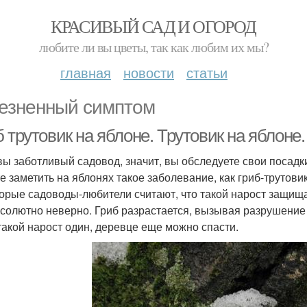
КРАСИВЫЙ САД И ОГОРОД
любите ли вы цветы, так как любим их мы?
главная
новости
статьи
езненный симптом
 трутовик на яблоне. Трутовик на яблоне
вы заботливый садовод, значит, вы обследуете свои посадк
е заметить на яблонях такое заболевание, как гриб-трутови
орые садоводы-любители считают, что такой нарост защищае
бсолютно неверно. Гриб разрастается, вызывая разрушение
такой нарост один, деревце еще можно спасти.