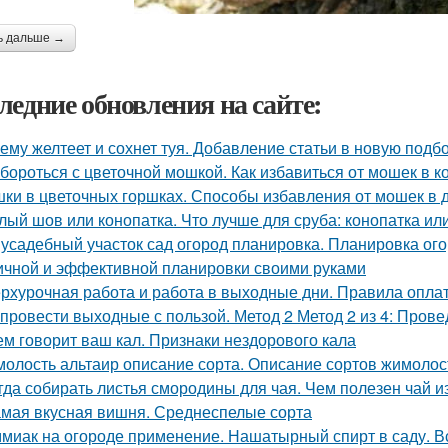
ь дальше →
ледние обновления на сайте:
ему желтеет и сохнет туя. Добавление статьи в новую подб
 бороться с цветочной мошкой. Как избавиться от мошек в 
ки в цветочных горшках. Способы избавления от мошек в
лый шов или конопатка. Что лучше для сруба: конопатка ил
усадебный участок сад огород планировка. Планировка ого
ичной и эффективной планировки своими руками
рхурочная работа и работа в выходные дни. Правила опл
 провести выходные с пользой. Метод 2 Метод 2 из 4: Пров
ем говорит ваш кал. Признаки нездорового кала
олость альтаир описание сорта. Описание сортов жимолос
гда собирать листья смородины для чая. Чем полезен чай 
мая вкусная вишня. Среднеспелые сорта
миак на огороде применение. Нашатырный спирт в саду. В