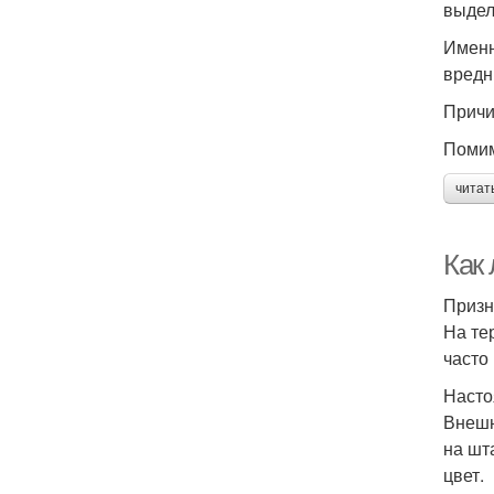
выдел
Именн
вредн
Причи
Помим
читат
Как 
Призн
На те
часто
Насто
Внешн
на шт
цвет.