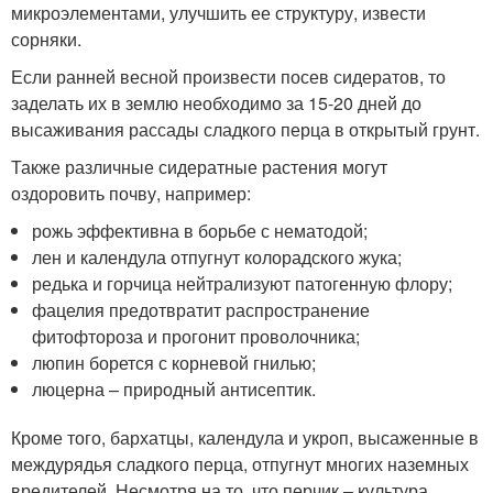
микроэлементами, улучшить ее структуру, извести
сорняки.
Если ранней весной произвести посев сидератов, то
заделать их в землю необходимо за 15-20 дней до
высаживания рассады сладкого перца в открытый грунт.
Также различные сидератные растения могут
оздоровить почву, например:
рожь эффективна в борьбе с нематодой;
лен и календула отпугнут колорадского жука;
редька и горчица нейтрализуют патогенную флору;
фацелия предотвратит распространение
фитофтороза и прогонит проволочника;
люпин борется с корневой гнилью;
люцерна – природный антисептик.
Кроме того, бархатцы, календула и укроп, высаженные в
междурядья сладкого перца, отпугнут многих наземных
вредителей. Несмотря на то, что перчик – культура