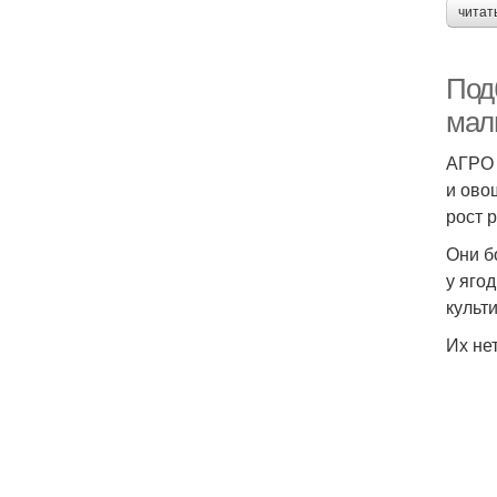
читат
Под
мал
АГРО 
и ово
рост 
Они б
у яго
культ
Их не