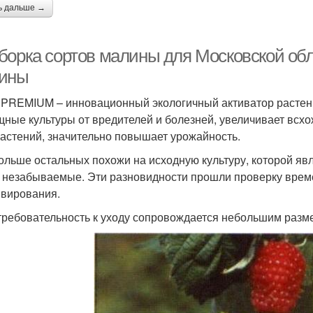
ь дальше →
борка сортов малины для Московской об
ины
PREMIUM – инновационный экологичный активатор растени
щные культуры от вредителей и болезней, увеличивает всхо
растений, значительно повышает урожайность.
ольше остальных похожи на исходную культуру, которой яв
д незабываемые. Эти разновидности прошли проверку врем
ивирования.
требовательность к уходу сопровождается небольшим разм