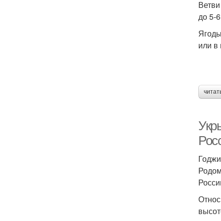
Ветви
до 5-
Ягоды
или в
читат
Укр
Рос
Годжи
Родом
Росси
Относ
высот