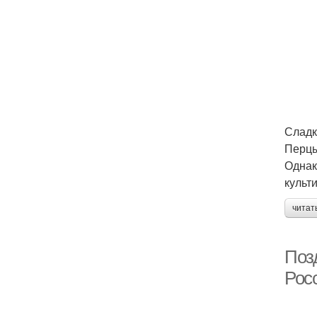
Сладк
Перцы
Однак
культ
читат
Поз
Рос