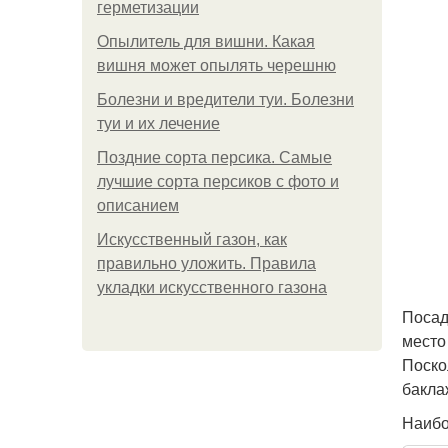
герметизации
Опылитель для вишни. Какая
вишня может опылять черешню
Болезни и вредители туи. Болезни
туи и их лечение
Поздние сорта персика. Самые
лучшие сорта персиков с фото и
описанием
Искусственный газон, как
правильно уложить. Правила
укладки искусственного газона
Посад
место
Поско
бакла
Наибо