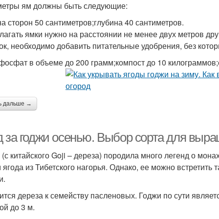
етры ям должны быть следующие:
а сторон 50 сантиметров;глубина 40 сантиметров.
лагать ямки нужно на расстоянии не менее двух метров друг
ок, необходимо добавить питательные удобрения, без котор
фосфат в объеме до 200 грамм;компост до 10 килограммов;
ь дальше →
д за годжи осенью. Выбор сорта для выр
 (с китайского Goji – дереза) породила много легенд о мон
 ягода из Тибетского нагорья. Однако, ее можно встретить т
и.
ится дереза к семейству пасленовых. Годжи по сути являе
ой до 3 м.