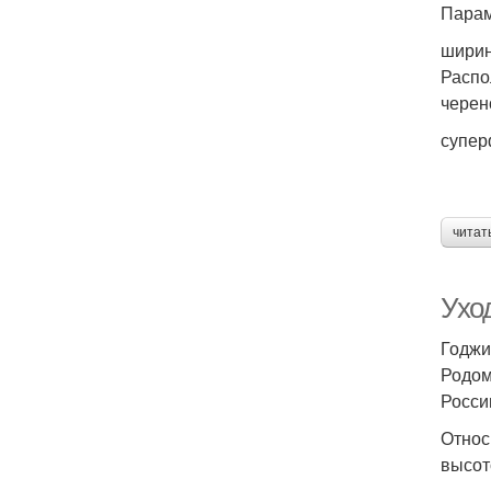
Парам
ширин
Распо
черен
супер
читат
Ухо
Годжи
Родом
Росси
Относ
высот