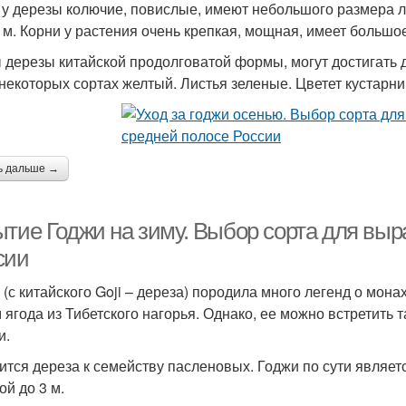
 у дерезы колючие, повислые, имеют небольшого размера л
6 м. Корни у растения очень крепкая, мощная, имеет большо
 дерезы китайской продолговатой формы, могут достигать 
 некоторых сортах желтый. Листья зеленые. Цветет кустарник
ь дальше →
ытие Годжи на зиму. Выбор сорта для вы
сии
 (с китайского Goji – дереза) породила много легенд о мон
 ягода из Тибетского нагорья. Однако, ее можно встретить т
и.
ится дереза к семейству пасленовых. Годжи по сути являе
ой до 3 м.