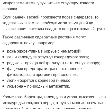
микроэлементами, улучшить ее структуру, извести
сорняки.
Если ранней весной произвести посев сидератов, то
заделать их в землю необходимо за 15-20 дней до
высаживания рассады сладкого перца в открытый грунт.
Также различные сидератные растения могут
оздоровить почву, например:
рожь эффективна в борьбе с нематодой;
лен и календула отпугнут колорадского жука;
редька и горчица нейтрализуют патогенную флору;
фацелия предотвратит распространение
фитофтороза и прогонит проволочника;
люпин борется с корневой гнилью;
люцерна – природный антисептик.
Кроме того, бархатцы, календула и укроп, высаженные в
междурядья сладкого перца, отпугнут многих наземных
вредителей. Несмотря на то, что перчик – культура