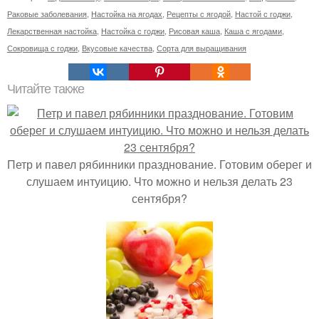
Раковые заболевания
,
Настойка на ягодах
,
Рецепты с ягодой
,
Настой с годжи
,
Лекарственная настойка
,
Настойка с годжи
,
Рисовая каша
,
Каша с ягодами
,
Сокровища с годжи
,
Вкусовые качества
,
Сорта для выращивания
Читайте также
Петр и павел рябинники празднование. Готовим оберег и
слушаем интуицию. Что можно и нельзя делать 23
сентября?