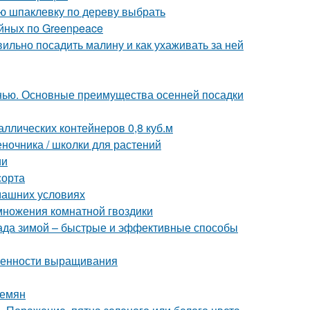
ую шпаклевку по дереву выбрать
йных по Greenpeace
ильно посадить малину и как ухаживать за ней
нью. Основные преимущества осенней посадки
ллических контейнеров 0,8 куб.м
еночника / школки для растений
ии
сорта
машних условиях
множения комнатной гвоздики
ада зимой – быстрые и эффективные способы
обенности выращивания
семян