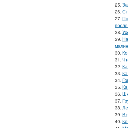
25.
За
26.
Ст
27.
По
после
28.
Ух
29.
На
мали
30.
Ко
31.
Чт
32.
Ка
33.
Ка
34.
Го
35.
Ка
36.
Шк
37.
Гр
38.
Ле
39.
Вк
40.
Ко