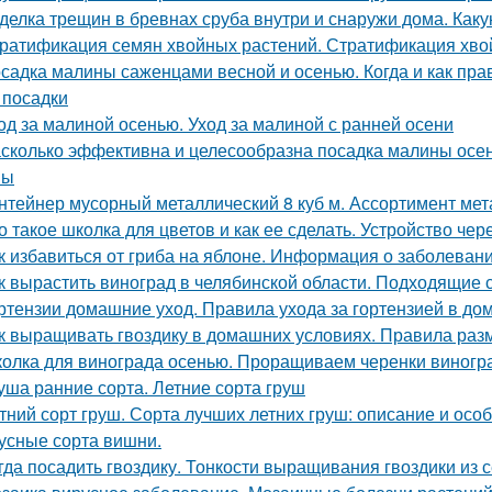
делка трещин в бревнах сруба внутри и снаружи дома. Как
ратификация семян хвойных растений. Стратификация хво
садка малины саженцами весной и осенью. Когда и как прав
 посадки
од за малиной осенью. Уход за малиной с ранней осени
сколько эффективна и целесообразна посадка малины осе
ны
нтейнер мусорный металлический 8 куб м. Ассортимент мета
о такое школка для цветов и как ее сделать. Устройство чер
к избавиться от гриба на яблоне. Информация о заболеван
к вырастить виноград в челябинской области. Подходящие 
ртензии домашние уход. Правила ухода за гортензией в до
к выращивать гвоздику в домашних условиях. Правила раз
олка для винограда осенью. Проращиваем черенки виногр
уша ранние сорта. Летние сорта груш
тний сорт груш. Сорта лучших летних груш: описание и ос
усные сорта вишни.
гда посадить гвоздику. Тонкости выращивания гвоздики из 