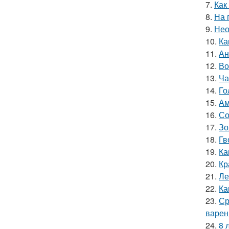
7.
Как
8.
На 
9.
Нео
10.
Ка
11.
Ан
12.
Во
13.
Ча
14.
Го
15.
Ам
16.
Со
17.
Зо
18.
Гв
19.
Ка
20.
Кр
21.
Ле
22.
Ка
23.
Ср
варен
24.
8 