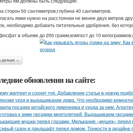
етры ям должны быть следующие:
а сторон 50 сантиметров;глубина 40 сантиметров.
лагать ямки нужно на расстоянии не менее двух метров друг
ок, необходимо добавить питательные удобрения, без котор
фосфат в объеме до 200 грамм;компост до 10 килограммов;
ь дальше →
ледние обновления на сайте:
ему желтеет и сохнет туя. Добавление статьи в новую подб
тензии уход и выращивание дома. Что необходимо комнатно
вила посадки китайского лимонника и ухода за ним. Агрот
готовка к зиме гвоздики многолетней. Выращиваем гвоздик
ькающие мушки перед глазами. Мелькание «мушек» перед 
сивый газон и ландшафт перед домом. Тонкости в дизайне