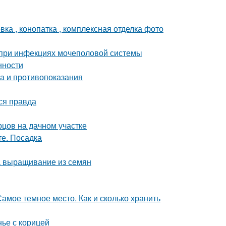
ка , конопатка , комплексная отделка фото
 при инфекциях мочеполовой системы
нности
ва и противопоказания
ся правда
рцов на дачном участке
те. Посадка
а выращивание из семян
амое темное место. Как и сколько хранить
нье с корицей