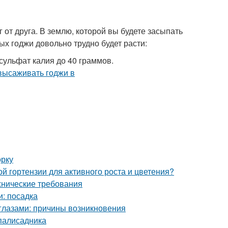
 от друга. В землю, которой вы будете засыпать
ых годжи довольно трудно будет расти:
сульфат калия до 40 граммов.
орку
й гортензии для активного роста и цветения?
ехнические требования
и: посадка
глазами: причины возникновения
 палисадника