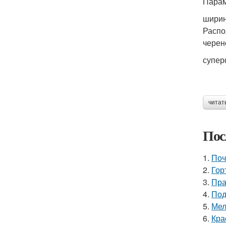
Парам
ширин
Распо
черен
супер
читат
Пос
1.
Поч
2.
Гор
3.
Пра
4.
Под
5.
Мел
6.
Кра