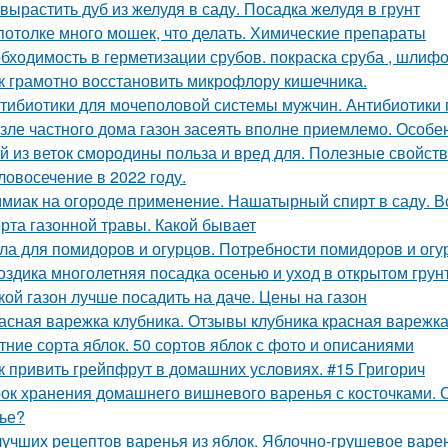
 вырастить дуб из желудя в саду. Посадка желудя в грунт
потолке много мошек, что делать. Химические препараты
бходимость в герметизации срубов. покраска сруба , шлифов
к грамотно восстановить микрофлору кишечника.
тибиотики для мочеполовой системы мужчин. Антибиотики
зле частного дома газон засеять вполне приемлемо. Особе
й из веток смородины польза и вред для. Полезные свойст
ловосечение в 2022 году.
миак на огороде применение. Нашатырный спирт в саду. В
рта газонной травы. Какой бывает
ла для помидоров и огурцов. Потребности помидоров и огу
оздика многолетняя посадка осенью и уход в открытом грун
кой газон лучше посадить на даче. Цены на газон
асная варежка клубника. Отзывы клубника красная варежк
тние сорта яблок. 50 сортов яблок с фото и описаниями
к привить грейпфрут в домашних условиях. #15 Григорич
ок хранения домашнего вишневого варенья с косточками. С
ье?
лучших рецептов варенья из яблок. Яблочно-грушевое варе