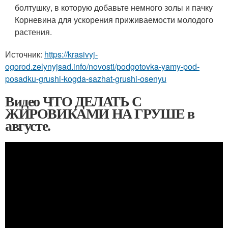
болтушку, в которую добавьте немного золы и пачку
Корневина для ускорения приживаемости молодого
растения.
Источник:
https://krasivyj-
ogorod.zelynyjsad.info/novosti/podgotovka-yamy-pod-
posadku-grushi-kogda-sazhat-grushi-osenyu
Видео ЧТО ДЕЛАТЬ С
ЖИРОВИКАМИ НА ГРУШЕ в
августе.