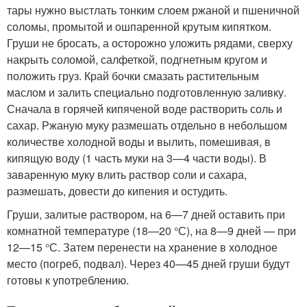
тары нужно выстлать тонким слоем ржаной и пшеничной
соломы, промытой и ошпаренной крутым кипятком.
Груши не бросать, а осторожно уложить рядами, сверху
накрыть соломой, салфеткой, подгнетным кругом и
положить груз. Край бочки смазать растительным
маслом и залить специально подготовленную заливку.
Сначала в горячей кипяченой воде растворить соль и
сахар. Ржаную муку размешать отдельно в небольшом
количестве холодной воды и вылить, помешивая, в
кипящую воду (1 часть муки на 3—4 части воды). В
заваренную муку влить раствор соли и сахара,
размешать, довести до кипения и остудить.
Груши, залитые раствором, на 6—7 дней оставить при
комнатной температуре (18—20 °С), на 8—9 дней — при
12—15 °С. Затем перенести на хранение в холодное
место (погреб, подвал). Через 40—45 дней груши будут
готовы к употреблению.