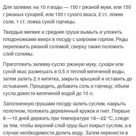
Для заливки: на 10 л воды — 150 г ржаной муки, или 150
г ржаных сухарей, или 100 г сухого кваса, 2 ст. ложки
соли, 1 ст. ложка сухой горчицы.
Твердые мелкие и средние груши вымыть и уложить
плодоножками вверх в посуду с широким горлом. Ряды
переложить ржаной соломой, сверху также положить
слой соломы.
Приготовить заливку-сусло: ржаную муку, сухари или
сухой квас размешать в 0,5 л теплой кипяченой воды,
затем залить 2 л кипятка, закрыть крышкой и оставить до
остывания. Процедить, добавить соль и горчицу, объем
сусла довести кипяченой водой до 10 л.
Заполненную грушами посуду залить суслом, накрыть
полотном, положить деревянный кружок и гнет. Первые
8 —10 дней держать при температуре 18—22 °С, следя
за тем, чтобы верхний слой груш был покрыт суслом, а в
случае необходимости долить воду. Затем перенести в