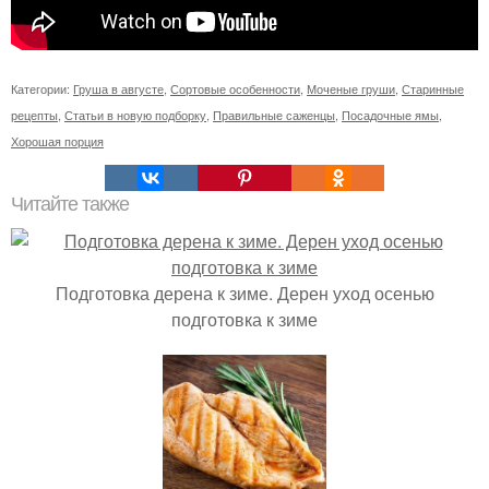
Категории:
Груша в августе
,
Сортовые особенности
,
Моченые груши
,
Старинные
рецепты
,
Статьи в новую подборку
,
Правильные саженцы
,
Посадочные ямы
,
Хорошая порция
Читайте также
Подготовка дерена к зиме. Дерен уход осенью
подготовка к зиме