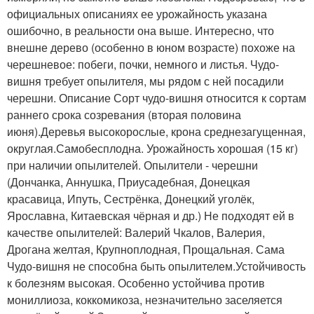
официальных описаниях ее урожайность указана
ошибочно, в реальности она выше. Интересно, что
внешне дерево (особенно в юном возрасте) похоже на
черешневое: побеги, почки, немного и листья. Чудо-
вишня требует опылителя, мы рядом с ней посадили
черешни. Описание Сорт чудо-вишня относится к сортам
раннего срока созревания (вторая половина
июня).Деревья высокорослые, крона среднезагущенная,
округлая.Самобесплодна. Урожайность хорошая (15 кг)
при наличии опылителей. Опылители - черешни
(Дончанка, Аннушка, Приусадебная, Донецкая
красавица, Ипуть, Сестрёнка, Донецкий уголёк,
Ярославна, Китаевская чёрная и др.) Не подходят ей в
качестве опылителей: Валерий Чкалов, Валерия,
Дрогана желтая, Крупноплодная, Прощальная. Сама
Чудо-вишня не способна быть опылителем.Устойчивость
к болезням высокая. Особенно устойчива против
мониллиоза, коккомикоза, незначительно заселяется