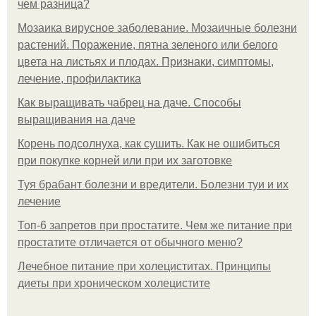
чем разница?
Мозаика вирусное заболевание. Мозаичные болезни
растений. Поражение, пятна зеленого или белого
цвета на листьях и плодах. Признаки, симптомы,
лечение, профилактика
Как выращивать чабрец на даче. Способы
выращивания на даче
Корень подсолнуха, как сушить. Как не ошибиться
при покупке корней или при их заготовке
Туя брабант болезни и вредители. Болезни туи и их
лечение
Топ-6 запретов при простатите. Чем же питание при
простатите отличается от обычного меню?
Лечебное питание при холециститах. Принципы
диеты при хроническом холецистите