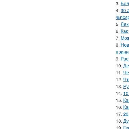
3.
Бол
4.
30 
/&nbs
5.
Лек
6.
Как
7.
Мож
8.
Нов
прини
9.
Рас
10.
Де
11.
Че
12.
Чт
13.
Ру
14.
10
15.
Ка
16.
Ка
17.
20
18.
Ду
19.
Ге