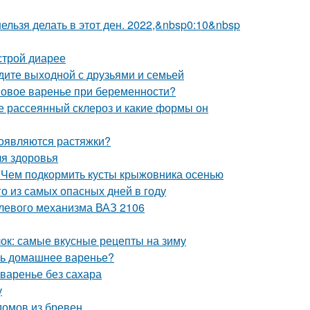
 нельзя делать в этот ден. 2022,&nbsp0:10&nbsp
строй диарее
едите выходной с друзьями и семьей
овое варенье при беременности?
ое рассеянный склероз и какие формы он
появляются растяжки?
ля здоровья
 Чем подкормить кусты крыжовника осенью
го из самых опасных дней в году
улевого механизма ВАЗ 2106
блок: самые вкусные рецепты на зиму
ить домашнее варенье?
 варенье без сахара
у
домов из бревен