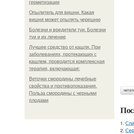
герметизации
Опылитель для вишни. Какая
вишня может опылять черешню
Болезни и вредители туи. Болезни
туи и их лечение
Лучшее средство от кашля. При
заболеваниях, протекающих с
кашлем, проводится комплексная
терапия, включающая:
Веточки смородины лечебные
свойства и противопоказания.
читат
Польза смородины с черными
плодами
Пос
1.
Сли
2.
Сер