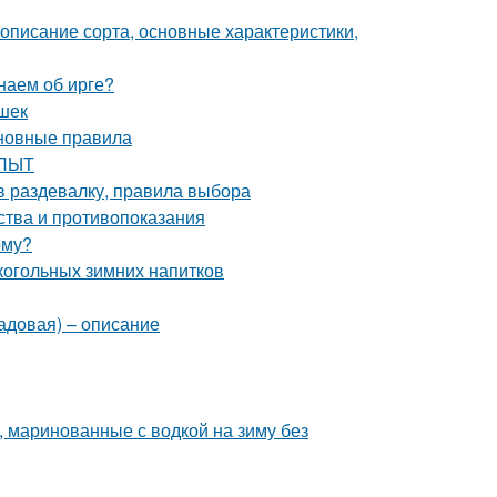
описание сорта, основные характеристики,
наем об ирге?
ешек
сновные правила
ОПЫТ
в раздевалку, правила выбора
ства и противопоказания
рму?
лкогольных зимних напитков
садовая) – описание
 маринованные с водкой на зиму без