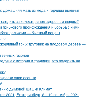
са: Домашняя мазь из мёда и горчицы вылечит
и следить за холестерином здоровым людям?
ни грибкового происхождения и борьба с ними
 яблок дольками — быстрый рецепт
оне
ожорливый гриб: трутовик на плодовом дереве —
ственных газонов
едушек: история и традиции, что подарить на
рку
окраски хвои осенью
ой
нению дымовой шашки Климат
з 2021, Екатеринбург, 8 – 10 сентября 2021