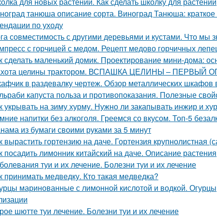
олка для новых растений. Как сделать школку для растений
ноград танюша описание сорта. Виноград Танюша: краткое 
ендации по уходу
га совместимость с другими деревьями и кустами. Что мы з
мпресс с горчицей с медом. Рецепт медово горчичных леп
к сделать маленький домик. Проектирование мини-дома: о
хота целины трактором. ВСПАШКА ЦЕЛИНЫ – ПЕРВЫЙ 
афчик в раздевалку чертеж. Обзор металлических шкафов 
льраби капуста польза и противопоказания. Полезные свой
к укрывать на зиму хурму. Нужно ли закапывать инжир и ху
мние напитки без алкоголя. Греемся со вкусом. Топ-5 беза
нама из бумаги своими руками за 5 минут
к вырастить гортензию на даче. Гортензия крупнолистная (
к посадить лимонник китайский на даче. Описание растения
болевания туи и их лечение. Болезни туи и их лечение
к принимать медведку. Кто такая медведка?
урцы маринованные с лимонной кислотой и водкой. Огурцы,
лизации
рое шютте туи лечение. Болезни туи и их лечение