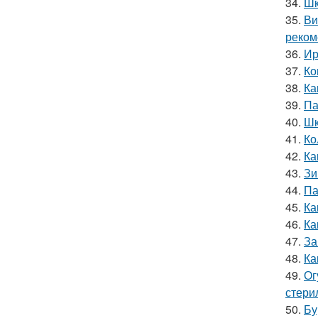
34.
Шк
35.
Ви
реком
36.
Ир
37.
Ко
38.
Ка
39.
Па
40.
Шк
41.
Ко
42.
Ка
43.
Зи
44.
Па
45.
Ка
46.
Ка
47.
За
48.
Ка
49.
Ог
стери
50.
Бу