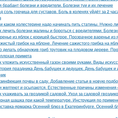
я брабант болезни и вредители. Болезни туи и их лечение
д соль горчица для суставов. Боль в коленях уйдёт за 2 ча
з
и каком холестерине надо начинать пить статины. Нужно л
к лечить болезни малины и бороться с вредителями. Болез
ренье из яблок с корицей быстрое. Прозрачное варенье из
жистый грибок на яблоне. Лечение сажистого грибка на ябл
о делать обнаружив гриб трутовик на плодовом дереве. Пр
 плохая примета
к уложить искусственный газон своими руками. Виды искус
тория праздника День бабушек и дедушек. День бабушек и д
ник
зинфекция почвы в саду. Добавление статьи в новую подбо
и желтеют и осыпаются. Естественные причины изменения 
к ухаживать за гвоздикой садовой. Уход за садовой гвоздик
рная шашка при какой температуре. Инструкция по приме
ставка-ярмарка Осенний блюз в Екатеринбурге. Осенний блю