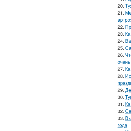
20.
Ту
21.
Ме
артро
22.
Пр
23.
Ка
24.
Ва
25.
Са
26.
Чт
очень
27.
Ка
28.
Ис
празд
29.
Де
30.
Ту
31.
Ка
32.
Се
33.
Вы
года