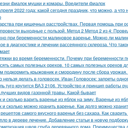
езни фиалок мушки и комары. Вредители фиалок
апреля 2022 года: какой сегодня праздник, что можно, а что
p
арства при кишечных расстройствах. Первая помощь при о
 провести выходные с пользой. Метод 2 Метод 2 из 4: Пров
но при беременности малиновое варенье. Можно ли малин
ое в диагностике и лечении рассеянного склероза. Что так
мает
тяжки во время беременности. Почему при беременности 
сять самых полезных орехов. 10 самых полезных орехов д
м подкормить крыжовник и смородину после сбора урожая.
о нельзя делать в головосек. Иван Головосек: запреты одно
ль туго крутится ВАЗ 2106. Устройство и принцип работы р
 лучших видов газонной травы. Какой бывает
к и сколько варить варенье из яблок на зиму. Варенье из я
к и сколько можно хранить варенье. Как долго можно хран
 рецептов самого вкусного варенья без сахара. Как сварить
пло в дереве лечение. Добавление статьи в новую подборк
рметизация швов сруба деревянного дома. Преимущества 