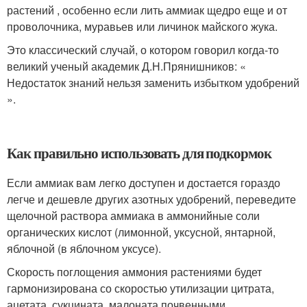
растений , особенно если лить аммиак щедро еще и от
проволочника, муравьев или личинок майского жука.
Это классический случай, о котором говорил когда-то
великий ученый академик Д.Н.Прянишников: «
Недостаток знаний нельзя заменить избытком удобрений
».
Как правильно использовать для подкормок
Если аммиак вам легко доступен и достается гораздо
легче и дешевле других азотных удобрений, переведите
щелочной раствора аммиака в аммонийные соли
органических кислот (лимонной, уксусной, янтарной,
яблочной (в яблочном уксусе).
Скорость поглощения аммония растениями будет
гармонизирована со скоростью утилизации цитрата,
ацетата, сукцината, малоната почвенными