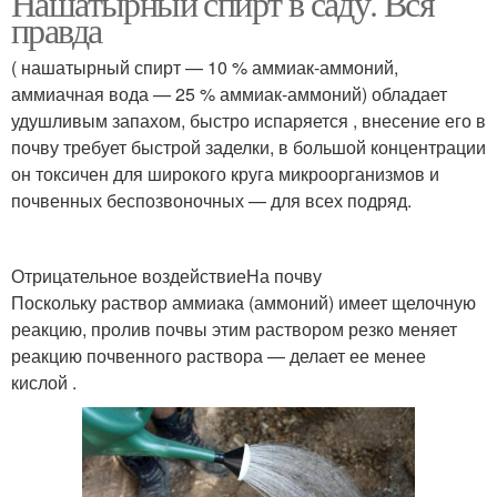
Нашатырный спирт в саду. Вся
правда
( нашатырный спирт — 10 % аммиак-аммоний,
аммиачная вода — 25 % аммиак-аммоний) обладает
удушливым запахом, быстро испаряется , внесение его в
почву требует быстрой заделки, в большой концентрации
он токсичен для широкого круга микроорганизмов и
почвенных беспозвоночных — для всех подряд.
Отрицательное воздействиеНа почву
Поскольку раствор аммиака (аммоний) имеет щелочную
реакцию, пролив почвы этим раствором резко меняет
реакцию почвенного раствора — делает ее менее
кислой .