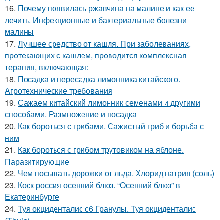
16.
Почему появилась ржавчина на малине и как ее
лечить. Инфекционные и бактериальные болезни
малины
17.
Лучшее средство от кашля. При заболеваниях,
протекающих с кашлем, проводится комплексная
терапия, включающая:
18.
Посадка и пересадка лимонника китайского.
Агротехнические требования
19.
Сажаем китайский лимонник семенами и другими
способами. Размножение и посадка
20.
Как бороться с грибами. Сажистый гриб и борьба с
ним
21.
Как бороться с грибом трутовиком на яблоне.
Паразитирующие
22.
Чем посыпать дорожки от льда. Хлорид натрия (соль)
23.
Коск россия осенний блюз. “Осенний блюз” в
Екатеринбурге
24.
Туя окциденталис с6 Гранулы. Туя окциденталис