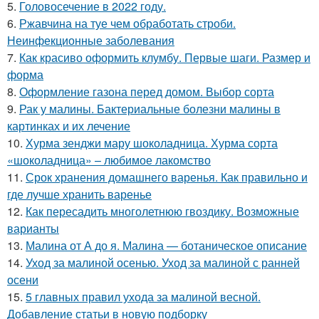
5.
Головосечение в 2022 году.
6.
Ржавчина на туе чем обработать строби.
Неинфекционные заболевания
7.
Как красиво оформить клумбу. Первые шаги. Размер и
форма
8.
Оформление газона перед домом. Выбор сорта
9.
Рак у малины. Бактериальные болезни малины в
картинках и их лечение
10.
Хурма зенджи мару шоколадница. Хурма сорта
«шоколадница» – любимое лакомство
11.
Срок хранения домашнего варенья. Как правильно и
где лучше хранить варенье
12.
Как пересадить многолетнюю гвоздику. Возможные
варианты
13.
Малина от А до я. Малина — ботаническое описание
14.
Уход за малиной осенью. Уход за малиной с ранней
осени
15.
5 главных правил ухода за малиной весной.
Добавление статьи в новую подборку