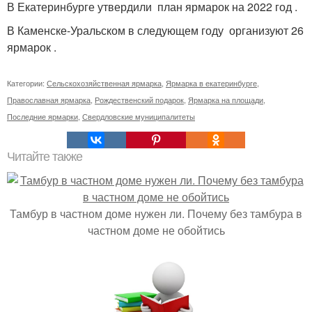
В Екатеринбурге утвердили план ярмарок на 2022 год .
В Каменске-Уральском в следующем году организуют 26
ярмарок .
Категории:
Сельскохозяйственная ярмарка
,
Ярмарка в екатеринбурге
,
Православная ярмарка
,
Рождественский подарок
,
Ярмарка на площади
,
Последние ярмарки
,
Свердловские муниципалитеты
Читайте также
Тамбур в частном доме нужен ли. Почему без тамбура в
частном доме не обойтись