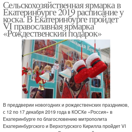
Сельскохозяйственная ярмарка в
Ярмарка на плотинке
Индийская ярмарка
Екатеринбурге 2019 расписание у
коска. В Екатеринбурге пройдет
VI православная ярмарка
«Рождественский подарок»
Новогодние ярмарки
Новогодняя ярмарка
Ярмарка в торговых
Рождественские
центрах
ярмарки
Сельскохозяйственные
Сельскохозяйственная
В преддверии новогодних и рождественских праздников,
выставки
выставка-ярмарка
с 12 по 17 декабря 2019 года в КОСКе «Россия» в
Екатеринбурге по благословению митрополита
Екатеринбургского и Верхотурского Кирилла пройдет VI
Сельскохозяйственные