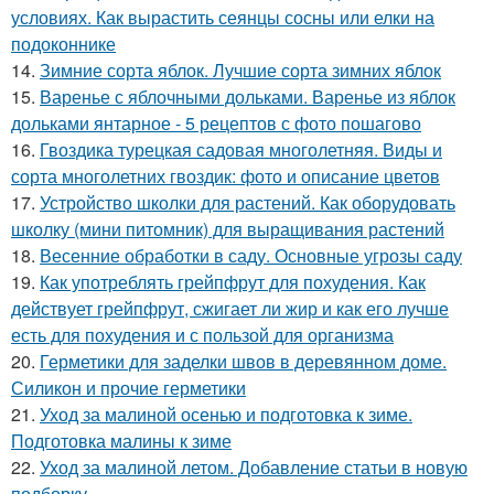
условиях. Как вырастить сеянцы сосны или елки на
подоконнике
14.
Зимние сорта яблок. Лучшие сорта зимних яблок
15.
Варенье с яблочными дольками. Варенье из яблок
дольками янтарное - 5 рецептов с фото пошагово
16.
Гвоздика турецкая садовая многолетняя. Виды и
сорта многолетних гвоздик: фото и описание цветов
17.
Устройство школки для растений. Как оборудовать
школку (мини питомник) для выращивания растений
18.
Весенние обработки в саду. Основные угрозы саду
19.
Как употреблять грейпфрут для похудения. Как
действует грейпфрут, сжигает ли жир и как его лучше
есть для похудения и с пользой для организма
20.
Герметики для заделки швов в деревянном доме.
Силикон и прочие герметики
21.
Уход за малиной осенью и подготовка к зиме.
Подготовка малины к зиме
22.
Уход за малиной летом. Добавление статьи в новую
подборку