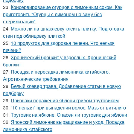
23.
Консервирование огурцов с лимонным соком. Как
приготовить "Огурцы с лимоном на зиму без
стерилизации"
24.
Можно ли на шпаклевку клеить плитку. Подготовка
стен под облицовку плиткой
25.
10 продуктов для здоровья печени. Что нельзя
печени?
26.
Хронический бронхит у взрослых. Хронический
бронхит
27.
Посадка и пересадка лимонника китайского.
Агротехнические требования
28.
Белый клевер трава. Добавление статьи в новую
подборку
29.
Признаки поражения яблони грибом трутовиком
30.
“10 нельзя” при выпадении волос. Мазь от витилиго
31.
Трутовик на яблоне. Опасен ли трутовик для яблони
32.
Японский лимонник выращивание и уход. Посадка
лимонника китайского