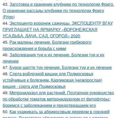
43.
Заготовка и хранение клубники по технологии Фриго.
О хранении рассады клубники по технологии Фриго
(Frigo)
44.
Экспоцентр воронеж саженцы. ЭКСПОЦЕНТР ВГАУ
ПРИГЛАШАЕТ НА ЯРМАРКУ «ВОРОНЕЖСКАЯ
УСАДЬБА. ДАЧА. САД. ОГОРОД» 2020
45.
Рак малины лечение. Болезни грибкового
происхождения и борьба с ними
46.
Заболевания туи и их лечение. Болезни туи и их
лечение
47.
Бурое шютте туи лечение. Болезни туи и их лечение
48.
Сорта войлочной вишни для Подмосковья
устойчивые к болезням. Карликовая (низкорослая)
вишня - сорта для Подмосковья
49.
Метронидазол для растений. Поэтапное руководство
по обработке томатов метронидазолом от фитофторы:
боремся с заболеванием и предотвращаем его
50.
Как ухаживать за абрикосовым деревом в средней
полосе. Подготовка абрикосовых деревьев к зимовке