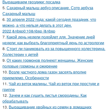
Выращиваем гвоздики: посадка
5.
Сахарный малыш арбуз описание. Сотр арбуза
Сахарный малыш
6.
30 апреля 2022 года: какой сегодня праздник, что
можно, а что нельзя делать в этот ден.
2022,&nbsp0:10&nbsp /&nbsp
7.
Какой день недели подойдет для. Значение дней
недели: как выбрать благоприятный день по астрологии
8.
Стоит ли паниковать из-за повышенного холестерина.
Холестерин у детей
9.
От каких гормонов полнеют женщины. Женские
половые гормоны и ожирение
10.
Возле частного дома газон засеять вполне
приемлемо. Особенности
11.
Чай из веток малины. Чай из веток при простуде и
гриппе
12.
Зачем и как сушить листья смородины. Как
обрабатывать
13.
Выращивание хвойных из семян в домашних