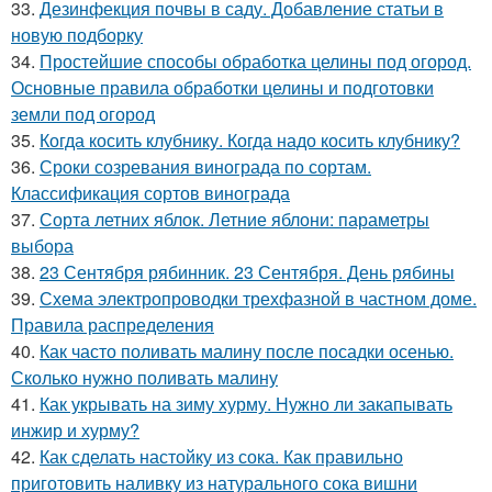
33.
Дезинфекция почвы в саду. Добавление статьи в
новую подборку
34.
Простейшие способы обработка целины под огород.
Основные правила обработки целины и подготовки
земли под огород
35.
Когда косить клубнику. Когда надо косить клубнику?
36.
Сроки созревания винограда по сортам.
Классификация сортов винограда
37.
Сорта летних яблок. Летние яблони: параметры
выбора
38.
23 Сентября рябинник. 23 Сентября. День рябины
39.
Схема электропроводки трехфазной в частном доме.
Правила распределения
40.
Как часто поливать малину после посадки осенью.
Сколько нужно поливать малину
41.
Как укрывать на зиму хурму. Нужно ли закапывать
инжир и хурму?
42.
Как сделать настойку из сока. Как правильно
приготовить наливку из натурального сока вишни