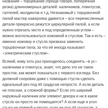
названия – торцевание (проще говоря, поперечная
резка) длинномерных деталей: наличников, плинтусов,
галтелей, молдингов и т.д. Незнакомый с торцовочной
пилой мастер наверняка удивится – все перечисленные
детали прекрасно режутся циркулярной пилой, а если
нужно отрезать чисто и под определенным углом –
можно воспользоваться ножовкой и стуслом. Так и есть –
именно ножовку и стусло призвана заменить
торцовочная пила, за что её иногда называют
«электрическим стуслом».
Всякий, кому хоть раз приходилось соединять «в ус»
наличники и плинтуса, знает, что дело это не такое
простое, как может показаться с первого взгляда. Без
должной сноровки даже с помощью стусла сделать
идеальный рез под 45 градусов непросто. А если деталь
не плоская, а сложной формы? Если это широкий
наружный наличник или элемент декора и ни в какое
стусло он просто не помещается? А если еще и угол
стыка не прямой и резать надо не под 45 градусов, а,