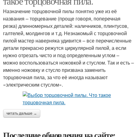
такое торцовочная пила.
Назначение торцовочной пилы понятно уже из её
названия – торцевание (проще говоря, поперечная
резка) длинномерных деталей: наличников, плинтусов,
Пила из дисковой пилы
Пила по металлу
галтелей, молдингов и т.д. Незнакомый с торцовочной
пилой мастер наверняка удивится – все перечисленные
детали прекрасно режутся циркулярной пилой, а если
нужно отрезать чисто и под определенным углом –
Пилы по металлу
можно воспользоваться ножовкой и стуслом. Так и есть –
именно ножовку и стусло призвана заменить
торцовочная пила, за что её иногда называют
«электрическим стуслом».
читать дальше →
Последние обновления на сайте: