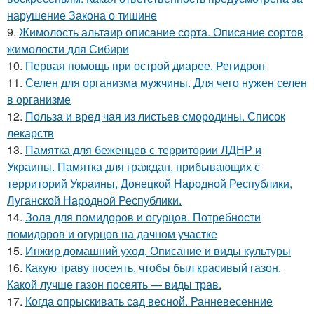
нарушение Закона о тишине
9.
Жимолость альтаир описание сорта. Описание сортов
жимолости для Сибири
10.
Первая помощь при острой диарее. Регидрон
11.
Селен для организма мужчины. Для чего нужен селен
в организме
12.
Польза и вред чая из листьев смородины. Список
лекарств
13.
Памятка для беженцев с территории ЛДНР и
Украины. Памятка для граждан, прибывающих с
территорий Украины, Донецкой Народной Республики,
Луганской Народной Республики.
14.
Зола для помидоров и огурцов. Потребности
помидоров и огурцов на дачном участке
15.
Инжир домашний уход. Описание и виды культуры
16.
Какую траву посеять, чтобы был красивый газон.
Какой лучше газон посеять — виды трав.
17.
Когда опрыскивать сад весной. Ранневесенние