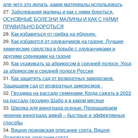
для чего это делать, какие материалы использовать
27.
Заболевания малины и как с ними бороться.
ОСНОВНЫЕ БОЛЕЗНИ МАЛИНЫ И КАК С НИМИ
ПРАВИЛЬНО БОРОТЬСЯ
28.
Как избавиться от грибка на яблонях.
29.
Как избавится от одуванчиков на газоне. Лучшие
химические средства в борьбе с одуванчиками и
другими сорняками на газоне
30.
Как ухаживать за абрикосом в средней полосе. Уход
за абрикосом в средней полосе России
31.
Как защитить сад от возвратных заморозков.
Защищаем сад от возвратных заморозков
32.
Гвоздика на рассаду семенами. Когда сажать в 2022
на рассаду гвоздику Шабо и в каком месяце
33.
Школка для винограда осенью. Проращиваем
черенки винограда зимой – быстрые и эффективные
способы
34.
Вишня лозновская описание сорта. Вишня
Лозновская: описание сорта