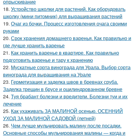
опрыскивание
18.
Устройство школки для растений. Как оборудовать
школку (мини питомник) для выращивания растений
19.
Очаг из бочки. Процесс изготовления очага своими
руками
20.
Срок хранения домашнего варенья. Как правильно и
где лучше хранить варенье
21.
Как хранить варенье в квартире. Как правильно
подготовить варенье и тару к хранению
22.
Мускатные сорта винограда для Урала. Выбор сорта
винограда для выращивания на Урале
23.
Герметизация и заделка швов в бревнах сруба.
Заделка трещин в брусе и оцилиндрованном бревне
24.
Туя брабант болезни и вредители. Болезни туи и их
лечение
25.
Как ухаживать ЗА МАЛИНОЙ осенью. ОСЕННИЙ
УХОД ЗА МАЛИНОЙ САДОВОЙ (летней)
26.
Чем лучше мульчировать малину после посадки.
Основные способы мульчирования малины — когда и