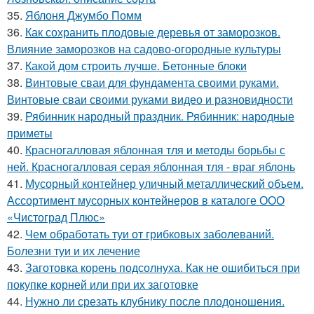
35.
Яблоня Джумбо Помм
36.
Как сохранить плодовые деревья от заморозков.
Влияние заморозков на садово-огородные культуры
37.
Какой дом строить лучше. Бетонные блоки
38.
Винтовые сваи для фундамента своими руками.
Винтовые сваи своими руками видео и разновидности
39.
Рябинник народный праздник. Рябинник: народные
приметы
40.
Красногалловая яблонная тля и методы борьбы с
ней. Красногалловая серая яблонная тля - враг яблонь
41.
Мусорный контейнер уличный металлический объем.
Ассортимент мусорных контейнеров в каталоге ООО
«Чистоград Плюс»
42.
Чем обработать туи от грибковых заболеваний.
Болезни туи и их лечение
43.
Заготовка корень подсолнуха. Как не ошибиться при
покупке корней или при их заготовке
44.
Нужно ли срезать клубнику после плодоношения.