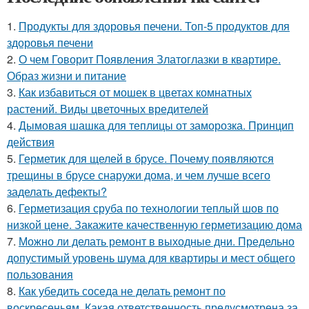
1.
Продукты для здоровья печени. Топ-5 продуктов для
здоровья печени
2.
О чем Говорит Появления Златоглазки в квартире.
Образ жизни и питание
3.
Как избавиться от мошек в цветах комнатных
растений. Виды цветочных вредителей
4.
Дымовая шашка для теплицы от заморозка. Принцип
действия
5.
Герметик для щелей в брусе. Почему появляются
трещины в брусе снаружи дома, и чем лучше всего
заделать дефекты?
6.
Герметизация сруба по технологии теплый шов по
низкой цене. Закажите качественную герметизацию дома
7.
Можно ли делать ремонт в выходные дни. Предельно
допустимый уровень шума для квартиры и мест общего
пользования
8.
Как убедить соседа не делать ремонт по
воскресеньям. Какая ответственность предусмотрена за