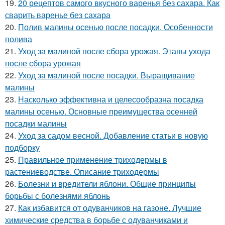
19.
20 рецептов самого вкусного варенья без сахара. Как
сварить варенье без сахара
20.
Полив малины осенью после посадки. Особенности
полива
21.
Уход за малиной после сбора урожая. Этапы ухода
после сбора урожая
22.
Уход за малиной после посадки. Выращивание
малины
23.
Насколько эффективна и целесообразна посадка
малины осенью. Основные преимущества осенней
посадки малины
24.
Уход за садом весной. Добавление статьи в новую
подборку
25.
Правильное применение триходермы в
растениеводстве. Описание триходермы
26.
Болезни и вредители яблони. Общие принципы
борьбы с болезнями яблонь
27.
Как избавится от одуванчиков на газоне. Лучшие
химические средства в борьбе с одуванчиками и