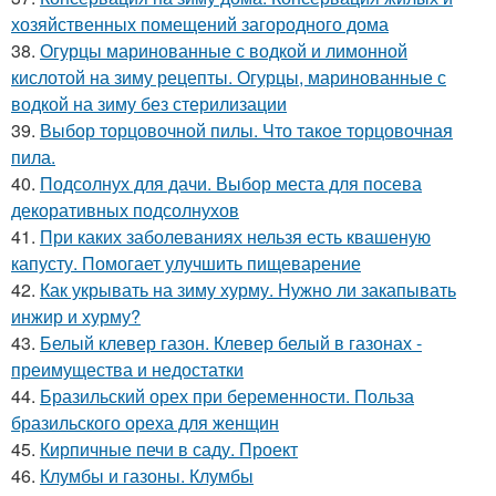
хозяйственных помещений загородного дома
38.
Огурцы маринованные с водкой и лимонной
кислотой на зиму рецепты. Огурцы, маринованные с
водкой на зиму без стерилизации
39.
Выбор торцовочной пилы. Что такое торцовочная
пила.
40.
Подсолнух для дачи. Выбор места для посева
декоративных подсолнухов
41.
При каких заболеваниях нельзя есть квашеную
капусту. Помогает улучшить пищеварение
42.
Как укрывать на зиму хурму. Нужно ли закапывать
инжир и хурму?
43.
Белый клевер газон. Клевер белый в газонах -
преимущества и недостатки
44.
Бразильский орех при беременности. Польза
бразильского ореха для женщин
45.
Кирпичные печи в саду. Проект
46.
Клумбы и газоны. Клумбы