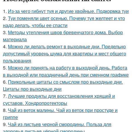
1.
Из-за чего гибнут туя и другие хвойные. Подкормка туи
2.
Туи поменяли цвет осенью. Почему туя желтеет и что
надо делать, чтобы ее спасти
3.
Методы утепления швов бревенчатого дома. Выбор
материала
4.
Можно ли делать ремонт в выходные дни. Предельно
допустимый уровень шума для квартиры и мест общего
пользования
5.
Можно ли принять на работу в выходной день. Работа
в выходной или праздничный день при сменном графике
6.
Прикольные цитаты со смыслом про выходные дни.
Цитаты про выходные дни
7.
Лучшие продукты для восстановления хрящей и
суставов. Хондропротекторы
8.
Чай из веток малины. Чай из веток при простуде и
гриппе
9.
Чай из листьев черной смородины. Польза для
здоровья листьев чёрной смородины