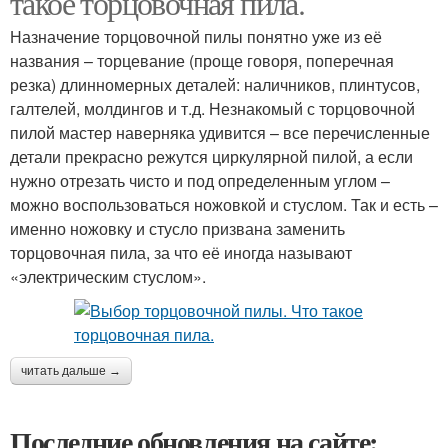
такое торцовочная пила.
Назначение торцовочной пилы понятно уже из её
названия – торцевание (проще говоря, поперечная
резка) длинномерных деталей: наличников, плинтусов,
Руки из дисковой пилы
Пила из дисковой пилы
галтелей, молдингов и т.д. Незнакомый с торцовочной
пилой мастер наверняка удивится – все перечисленные
детали прекрасно режутся циркулярной пилой, а если
нужно отрезать чисто и под определенным углом –
Пила по металлу
можно воспользоваться ножовкой и стуслом. Так и есть –
именно ножовку и стусло призвана заменить
торцовочная пила, за что её иногда называют
«электрическим стуслом».
читать дальше →
Последние обновления на сайте: