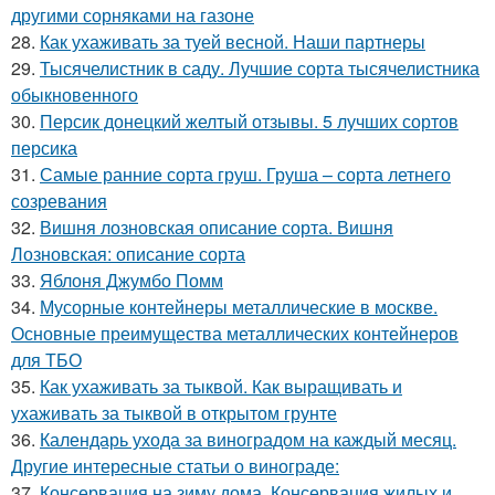
другими сорняками на газоне
28.
Как ухаживать за туей весной. Наши партнеры
29.
Тысячелистник в саду. Лучшие сорта тысячелистника
обыкновенного
30.
Персик донецкий желтый отзывы. 5 лучших сортов
персика
31.
Самые ранние сорта груш. Груша – сорта летнего
созревания
32.
Вишня лозновская описание сорта. Вишня
Лозновская: описание сорта
33.
Яблоня Джумбо Помм
34.
Мусорные контейнеры металлические в москве.
Основные преимущества металлических контейнеров
для ТБО
35.
Как ухаживать за тыквой. Как выращивать и
ухаживать за тыквой в открытом грунте
36.
Календарь ухода за виноградом на каждый месяц.
Другие интересные статьи о винограде:
37.
Консервация на зиму дома. Консервация жилых и