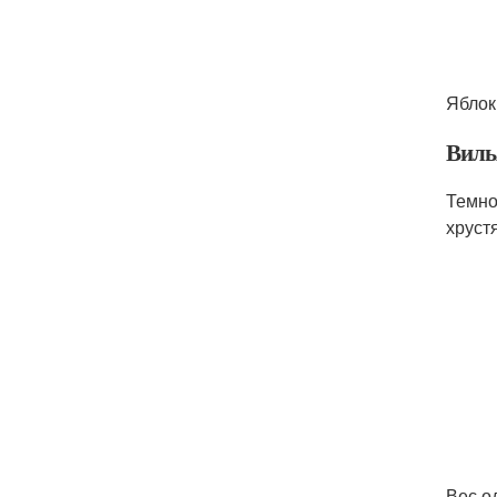
Яблок
Виль
Темно
хруст
Вес о