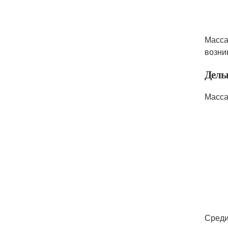
Масса
возни
Дель
Масса
Среди