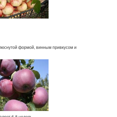
люснутой формой, винным привкусом и
вляет 6-8 недель.