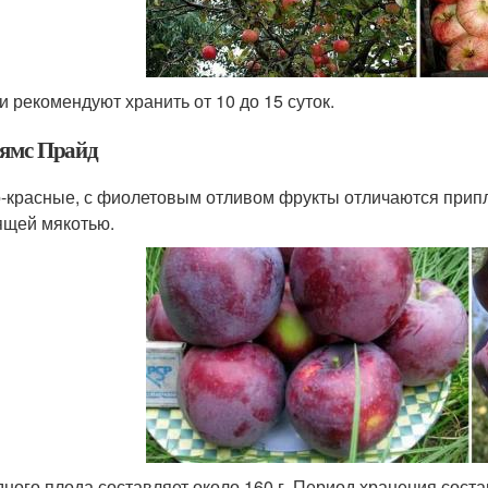
и рекомендуют хранить от 10 до 15 суток.
ямс Прайд
-красные, с фиолетовым отливом фрукты отличаются прип
ящей мякотью.
дного плода составляет около 160 г. Период хранения соста