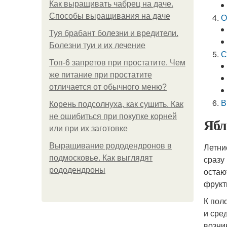
Как выращивать чабрец на даче.
Способы выращивания на даче
О
Туя брабант болезни и вредители.
Болезни туи и их лечение
С
Топ-6 запретов при простатите. Чем
же питание при простатите
отличается от обычного меню?
В
Корень подсолнуха, как сушить. Как
не ошибиться при покупке корней
Ябл
или при их заготовке
Выращивание рододендронов в
Летни
подмосковье. Как выглядят
сразу
рододендроны
остаю
фрукт
К пол
и сре
возни