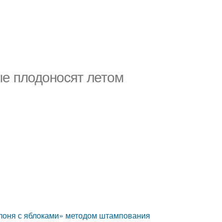
ые плодоносят летом
а
блоня с яблоками» методом штампования