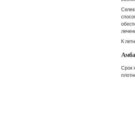
Селек
спосо
обесп
лечен
К лет
Амба
Срок 
плотн