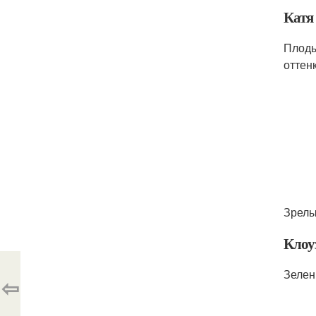
Катя
Плоды
оттен
Зрелы
Клоу
Зелен
⇦