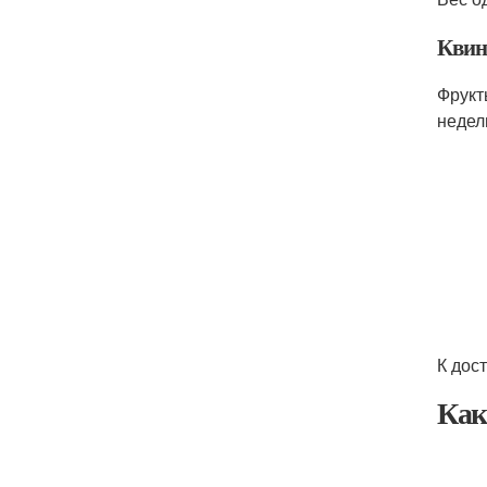
Квин
Фрукт
недел
К дос
Как