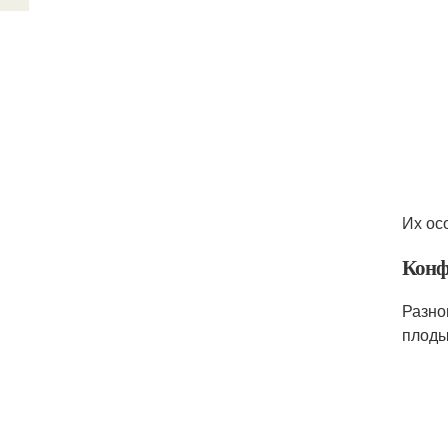
Их ос
Конф
Разно
плоды