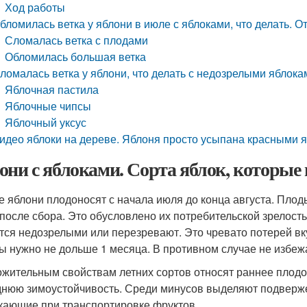
Ход работы
бломилась ветка у яблони в июле с яблоками, что делать. О
Сломалась ветка с плодами
Обломилась большая ветка
ломалась ветка у яблони, что делать с недозрелыми яблока
Яблочная пастила
Яблочные чипсы
Яблочный уксус
идео яблоки на дереве. Яблоня просто усыпана красными 
они с яблоками. Сорта яблок, которые
е яблони плодоносят с начала июля до конца августа. Пло
 после сбора. Это обусловлено их потребительской зрелос
тся недозрелыми или перезревают. Это чревато потерей вк
ы нужно не дольше 1 месяца. В противном случае не избеж
ожительным свойствам летних сортов относят раннее плод
днюю зимоустойчивость. Среди минусов выделяют подвержен
кающие при транспортировке фруктов.