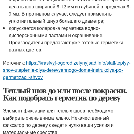
делать шов шириной 6-12 мм и глубиной в пределах 6-
9 мм. В противном случае, следует применять
уплотнительный шнур большего диаметра;
допускается колеровка герметика водно-
дисперсионными пастами и окрашивание.
Производители предлагают уже готовые герметики
разных цветов.
Источник:
https://krasivyj-ogorod.zelynyjsad.info/stati/teplyy-
shov-uteplenie-dlya-derevyannogo-doma-instrukciya-po-
germetizacii-shvov
Теплый шов до или после покраски.
Как подобрать герметик по дереву
Элемент фиксации для теплых швов необходимо
выбирать очень внимательно. Некачественный
фиксатор по дереву сведет к нулю ваши усилия и
материальные средства.