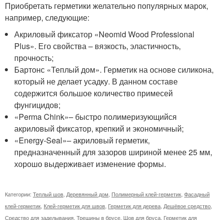
Приобретать герметики желательно популярных марок,
например, следующие:
Акриловый фиксатор «Neomid Wood Professional
Plus». Его свойства – вязкость, эластичность,
прочность;
Бартонс «Теплый дом». Герметик на основе силикона,
который не делает усадку. В данном составе
содержится большое количество примесей
фунгицидов;
«Perma Chink»– быстро полимеризующийся
акриловый фиксатор, крепкий и экономичный;
«Energy-Seal»– акриловый герметик,
предназначенный для зазоров шириной менее 25 мм,
хорошо выдерживает изменение формы.
Категории:
Теплый шов
,
Деревянный дом
,
Полимерный клей-герметик
,
Фасадный
клей-герметик
,
Клей-герметик для швов
,
Герметик для дерева
,
Дешёвое средство
,
Средство для заделывания
,
Трещины в брусе
,
Шов для бруса
,
Герметик для