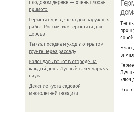
Гер
плодовом дереве — очень плохая
примета
дом
Герметик для дерева для наружных
Тёплы
Ге
работ. Российские герметики для
прочн
дерева
собой
Тыква посадка и уход в открытом
Благо
грунте через рассаду
внутр
Календарь работ в огороде на
Герме
каждый день. Лунный календарь vs
Лучши
наука
ключ 
Деление куста садовой
Что вы
многолетней гвоздики