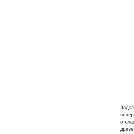
Задел
повер
отсла
древе