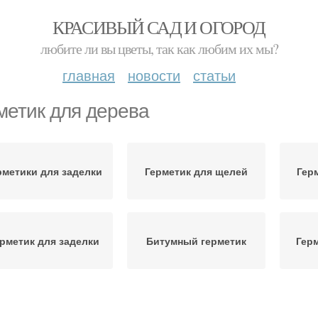
КРАСИВЫЙ САД И ОГОРОД
любите ли вы цветы, так как любим их мы?
главная
новости
статьи
метик для дерева
рметики для заделки
Герметик для щелей
Гер
рметик для заделки
Битумный герметик
Гер
криловый герметик
Герметики для дерева
Росс