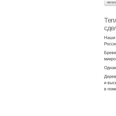
читат
Теп
сде
Наши 
Росси
Бреве
микро
Однак
Дерев
и выс
в пом