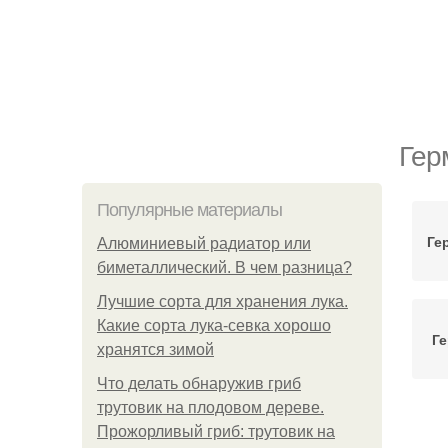
Гер
Популярные материалы
Ге
Алюминиевый радиатор или
биметаллический. В чем разница?
Лучшие сорта для хранения лука.
Какие сорта лука-севка хорошо
Ге
хранятся зимой
Что делать обнаружив гриб
трутовик на плодовом дереве.
Прожорливый гриб: трутовик на
А