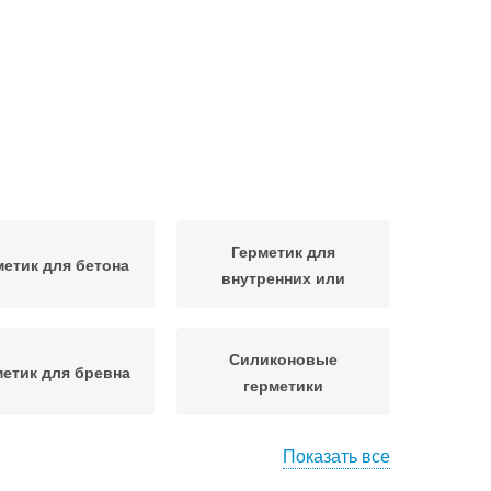
Герметик для
метик для бетона
внутренних или
Силиконовые
метик для бревна
герметики
Показать все
ийские герметики
Герметик по дереву