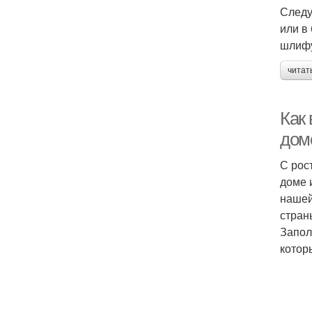
Следу
или в
шлифу
читат
Как
дом
С рос
доме 
нашей
стран
Запол
котор