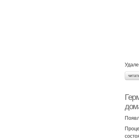
Удале
читат
Гер
дом
Появл
Проце
состо