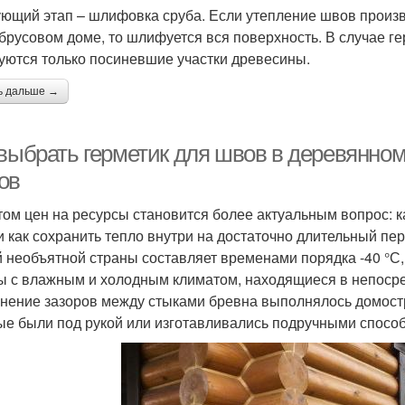
ющий этап – шлифовка сруба. Если утепление швов произв
 брусовом доме, то шлифуется вся поверхность. В случае г
ются только посиневшие участки древесины.
ь дальше →
 выбрать герметик для швов в деревянн
ов
том цен на ресурсы становится более актуальным вопрос: 
и как сохранить тепло внутри на достаточно длительный пе
 необъятной страны составляет временами порядка -40 °С,
ы с влажным и холодным климатом, находящиеся в непосре
нение зазоров между стыками бревна выполнялось домост
ые были под рукой или изготавливались подручными спосо