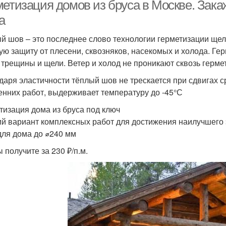
метизация домов из бруса в Москве. Зак
а
й шов – это последнее слово технологии герметизации щел
рметик для наружных
Акриловые герметики
ую защиту от плесени, сквозняков, насекомых и холода. Ге
работ
 трещины и щели. Ветер и холод не проникают сквозь герм
даря эластичности тёплый шов не трескается при сдвигах ср
енних работ, выдерживает температуру до -45°С
тизация дома из бруса под ключ
й вариант комплексных работ для достижения наилучшего 
для дома до ⌀240 мм
 получите за 230 ₽/п.м.