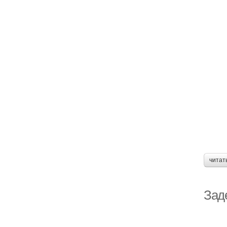
читат
Зад