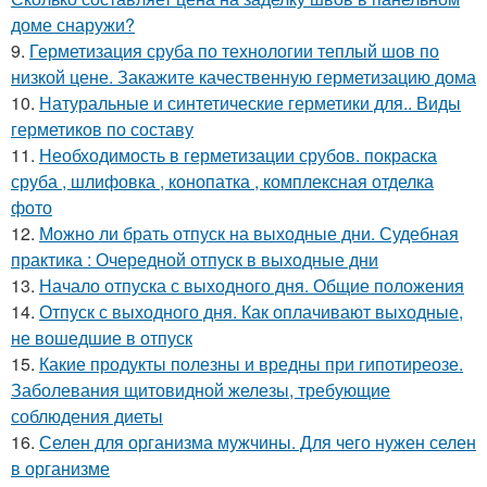
доме снаружи?
9.
Герметизация сруба по технологии теплый шов по
низкой цене. Закажите качественную герметизацию дома
10.
Натуральные и синтетические герметики для.. Виды
герметиков по составу
11.
Необходимость в герметизации срубов. покраска
сруба , шлифовка , конопатка , комплексная отделка
фото
12.
Можно ли брать отпуск на выходные дни. Судебная
практика : Очередной отпуск в выходные дни
13.
Начало отпуска с выходного дня. Общие положения
14.
Отпуск с выходного дня. Как оплачивают выходные,
не вошедшие в отпуск
15.
Какие продукты полезны и вредны при гипотиреозе.
Заболевания щитовидной железы, требующие
соблюдения диеты
16.
Селен для организма мужчины. Для чего нужен селен
в организме