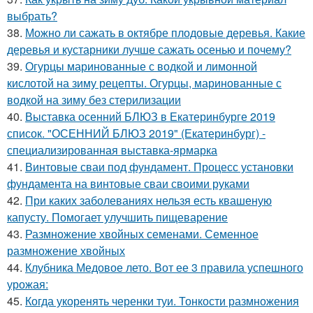
выбрать?
38.
Можно ли сажать в октябре плодовые деревья. Какие
деревья и кустарники лучше сажать осенью и почему?
39.
Огурцы маринованные с водкой и лимонной
кислотой на зиму рецепты. Огурцы, маринованные с
водкой на зиму без стерилизации
40.
Выставка осенний БЛЮЗ в Екатеринбурге 2019
список. "ОСЕННИЙ БЛЮЗ 2019" (Екатеринбург) -
специализированная выставка-ярмарка
41.
Винтовые сваи под фундамент. Процесс установки
фундамента на винтовые сваи своими руками
42.
При каких заболеваниях нельзя есть квашеную
капусту. Помогает улучшить пищеварение
43.
Размножение хвойных семенами. Семенное
размножение хвойных
44.
Клубника Медовое лето. Вот ее 3 правила успешного
урожая:
45.
Когда укоренять черенки туи. Тонкости размножения