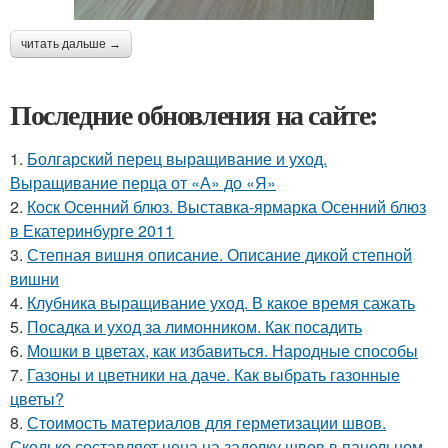
читать дальше →
Последние обновления на сайте:
1.
Болгарский перец выращивание и уход.
Выращивание перца от «А» до «Я»
2.
Коск Осенний блюз. Выставка-ярмарка Осенний блюз
в Екатеринбурге 2011
3.
Степная вишня описание. Описание дикой степной
вишни
4.
Клубника выращивание уход. В какое время сажать
5.
Посадка и уход за лимонником. Как посадить
6.
Мошки в цветах, как избавиться. Народные способы
7.
Газоны и цветники на даче. Как выбрать газонные
цветы?
8.
Стоимость материалов для герметизации швов.
Сколько составляет цена на заделку швов в панельном