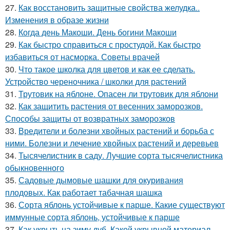
27.
Как восстановить защитные свойства желудка..
Изменения в образе жизни
28.
Когда день Макоши. День богини Макоши
29.
Как быстро справиться с простудой. Как быстро
избавиться от насморка. Советы врачей
30.
Что такое школка для цветов и как ее сделать.
Устройство череночника / школки для растений
31.
Трутовик на яблоне. Опасен ли трутовик для яблони
32.
Как защитить растения от весенних заморозков.
Способы защиты от возвратных заморозков
33.
Вредители и болезни хвойных растений и борьба с
ними. Болезни и лечение хвойных растений и деревьев
34.
Тысячелистник в саду. Лучшие сорта тысячелистника
обыкновенного
35.
Садовые дымовые шашки для окуривания
плодовых. Как работает табачная шашка
36.
Сорта яблонь устойчивые к парше. Какие существуют
иммунные сорта яблонь, устойчивые к парше
37.
Как укрыть на зиму дуб. Какой укрывной материал