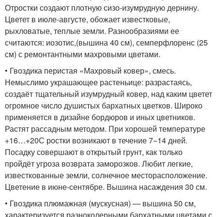
Отростки создают плотную сизо-изумрудную дернину.
Цветет в июле-августе, обожает известковые,
рыхловатые, теплые земли. Разнообразиями ее
считаются: иозотис,(вышина 40 см), семперфлоренс (25
см) с ремонтантными махровыми цветами.
• Гвоздика перистая «Махровый ковер», смесь.
Немыслимо украшающее растеньице: разрастаясь,
создаёт тщательный изумрудный ковер, над каким цветет
огромное число душистых бархатных цветков. Широко
применяется в дизайне бордюров и иных цветников.
Растят рассадным методом. При хорошей температуре
+16…+20С ростки возникают в течение 7−14 дней.
Посадку совершают в открытый грунт, как только
пройдёт угроза возврата заморозков. Любит легкие,
известкованные земли, солнечное месторасположение.
Цветение в июне-сентябре. Вышина насаждения 30 см.
• Гвоздика плюмажная (мускусная) — вышина 50 см,
характеризуется разноколерными бархатными цветами с