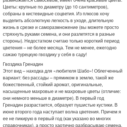
Цветы: крупные по диаметру (до 10 сантиметров),
собраны в кистевидные соцветия. Из плюсов хочу
выделить абсолютную легкость в уходе, длительную
жизнь в срезке и саморазмножение (вы можете просто
стряхнуть руками семена, и они разлетятся в разные
стороны). Недостатком считаю только короткий период
цветения – не более месяца. Тем не менее, ежегодно
сажаю турецкую гвоздику у себя в саду!
Гвоздика Гренадин
Этот вид – находка для «любителя Шабо»! Облегченный
вариант: без рассады – прямиком в землю, такой же
божественный, стойкий аромат, оригинальные,
насыщенные махровые и не махровые цветы (отличие:
они немного меньше в диаметре). В первый год
Гренадин разрастается, образует пушистые кустики. В
июне второго года наступает волна цветения. Причем я
ее не пикирую в первый год (как указано во многих
справочниках), а просто хаотично разбрасываю семена.