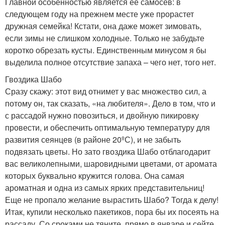
Главной особенностью является ее самосев: в
следующем году на прежнем месте уже прорастет
дружная семейка! Кстати, она даже может зимовать,
если зимы не слишком холодные. Только не забудьте
коротко обрезать кусты. Единственным минусом я бы
выделила полное отсутствие запаха – чего нет, того нет.
Гвоздика Шабо
Сразу скажу: этот вид отнимет у вас множество сил, а
потому он, так сказать, «на любителя». Дело в том, что и
с рассадой нужно повозиться, и двойную пикировку
провести, и обеспечить оптимальную температуру для
развития сеянцев (в районе 20ºС), и не забыть
подвязать цветы. Но зато гвоздика Шабо отблагодарит
вас великолепными, шаровидными цветами, от аромата
которых буквально кружится голова. Она самая
ароматная и одна из самых ярких представительниц!
Еще не пропало желание вырастить Шабо? Тогда к делу!
Итак, купили несколько пакетиков, пора бы их посеять на
рассаду. Со сроками не тяните, прямо в январе и сейте