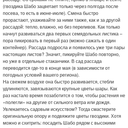
(гвоздика Шабо зацветает только через полгода после
посева, то есть в июне-июле). Смена быстро
прорастают, ухаживайте за ними также, как и за другой
рассадой: тепло, влажно, но без переливов. Как только
начнут развиваться два первых семядольных листика –
пора пикировать в первый раз (можно сажать в один
контейнер). Рассада подросла и появилось уже три пары
настоящих листов? Значит, пикируйте Шабо повторно,
но уже в отдельные стаканчики. В сад рассада
переводится где-то в конце мая (в зависимости от
погодных условий вашего региона).
На свежем воздухе она быстро развивается, стебли
удлиняются, завязываются крупные цветы-шары. Как
раз настало время позаботится о том, чтобы растения не
«полегли» на другие от сильного ветра или дождя.
Увлекаетесь садовым искусством? Тогда смастерите
оригинальную опору и подвяжите цветы гвоздики. Хотя
можно и схитрить: посадить Шабо рядом с высокими