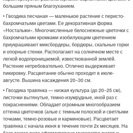
большим пряным благоуханием.
• Гвоздика песчаная — маленькое растение с перисто-
бахромчатыми цветами. Ее декоративная форма
«Ностальжи». Многочисленные белоснежные цветочки с
бахромчатыми кромками изобилующим цветением
приукрашивают миксбордеры, бордюры, скальные горки
и опорные стенки. Располагают на солнечном месте с
легкой водопроницаемой, известкованной землёй.
Растение нетребовательно. Отлично выдерживает
пикировку. Расцветание обычно проходит в июле-
августе. Вышина насаждения 20−30 см.
• Гвоздика травянка — низкая культура (до 20−25 см),
листочки вытянутые, темно-изумрудные, иной раз с
покраснениями. Обладает огромным многообразием
оттенка цветочков (алые с темным полоской и светлыми
точками, темно-розовые и карминовые). Расцветает
травянка с начала июня в течение почти 2х месяцев. На
базе такого вида сформировано множество видов и