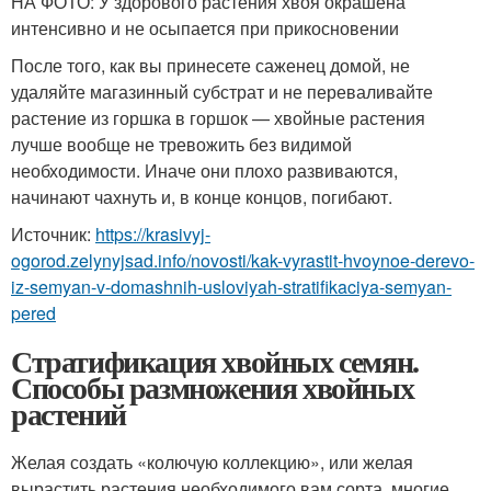
НА ФОТО: У здорового растения хвоя окрашена
интенсивно и не осыпается при прикосновении
После того, как вы принесете саженец домой, не
удаляйте магазинный субстрат и не переваливайте
растение из горшка в горшок — хвойные растения
лучше вообще не тревожить без видимой
необходимости. Иначе они плохо развиваются,
начинают чахнуть и, в конце концов, погибают.
Источник:
https://krasivyj-
ogorod.zelynyjsad.info/novosti/kak-vyrastit-hvoynoe-derevo-
iz-semyan-v-domashnih-usloviyah-stratifikaciya-semyan-
pered
Стратификация хвойных семян.
Способы размножения хвойных
растений
Желая создать «колючую коллекцию», или желая
вырастить растения необходимого вам сорта, многие