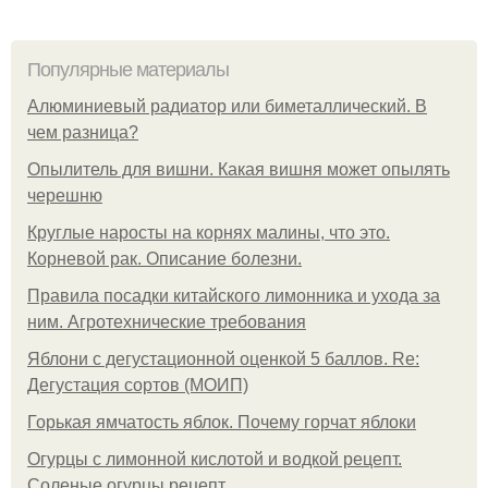
Популярные материалы
Алюминиевый радиатор или биметаллический. В
чем разница?
Опылитель для вишни. Какая вишня может опылять
черешню
Круглые наросты на корнях малины, что это.
Корневой рак. Описание болезни.
Правила посадки китайского лимонника и ухода за
ним. Агротехнические требования
Яблони с дегустационной оценкой 5 баллов. Re:
Дегустация сортов (МОИП)
Горькая ямчатость яблок. Почему горчат яблоки
Огурцы с лимонной кислотой и водкой рецепт.
Соленые огурцы рецепт