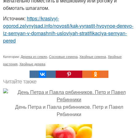
желательно поместить в мешковину или рогожу и
обмотать шпагатом.
Источник:
https://krasivyj-
ogorod.zelynyjsad.info/novosti/kak-vyrastit-hvoynoe-derevo-
iz-semyan-v-domashnih-usloviyah-stratifikaciya-semyan-
pered
Категории:
Дерева из семян
,
Сосновые семена
,
Хвойные семена
,
Хвойные
растения
,
Хвойные дерева
Читайте также
День Петра и Павла рябинников. Петр и Павел
Рябинники