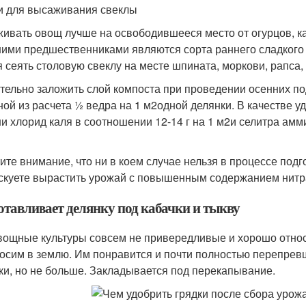
и для высаживания свеклы
ивать овощ лучше на освободившееся место от огурцов, ка
ими предшественниками являются сорта раннего сладкого п
я сеять столовую свеклу на месте шпината, моркови, рапса,
тельно заложить слой компоста при проведении осенних п
ной из расчета ½ ведра на 1 м
2
одной делянки. В качестве 
и хлорид каля в соотношении 12-14 г на 1 м
2
и селитра амм
ите внимание, что ни в коем случае нельзя в процессе подго
скуете вырастить урожай с повышенным содержанием нитра
отавливает делянку под кабачки и тыкву
вощные культуры совсем не привередливые и хорошо относ
осим в землю. Им понравится и почти полностью перепревши
ки, но не больше. Закладывается под перекапывание.