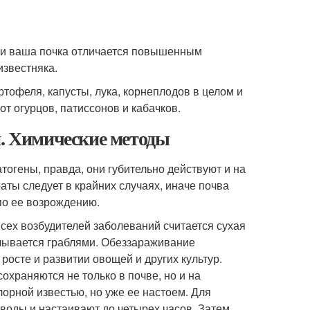
ли ваша почка отличается повышенным
известняка.
тофеля, капусты, лука, корнеплодов в целом и
от огурцов, патиссонов и кабачков.
я. Химические методы
огены, правда, они губительно действуют и на
ты следует в крайних случаях, иначе почва
 по ее возрождению.
ех возбудителей заболеваний считается сухая
делывается граблями. Обеззараживание
 росте и развитии овощей и других культур.
сохраняются не только в почве, но и на
орной известью, но уже ее настоем. Для
 воды и настаивают до четырех часов. Затем