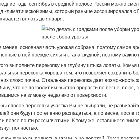
ледние годы сентябрь в средней полосе России можно смел
д климатической зимы, который раньше ассоциировался с П
живается вплоть до января.
е менее, основная часть урожая собрана, поэтому самое вр
ленные в ней прежде силы и стала скудной, поэтому важно 
того выполните перекопку на глубину штыка лопаты. Комья 
вальная перекопка хороша тем, что позволяет сохранить 
хних слоях почвы. Отвальная перекопка дает возможность з
убину, что не позволит им быстро прорасти по весне, плюс,
ившимся на зимовку недалеко от поверхности.
 бы способ перекопки участка Вы не выбрали, не разбивай
елей они будут постепенно распадаться, а по весне, после то
т и вовсе почти рассыпчатыми. К тому же, оставшиеся зимова
знут полностью.
дуру лучше выполнять вилами, а не лопатой. Тогда постра