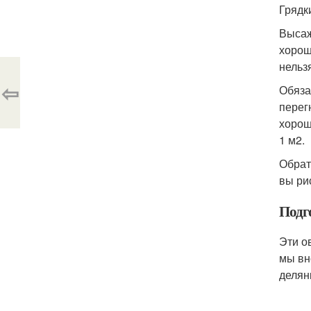
Грядк
Высаж
хорош
нельз
⇦
Обяза
перег
хорош
1 м
2
.
Обрат
вы ри
Подг
Эти о
мы вн
делян