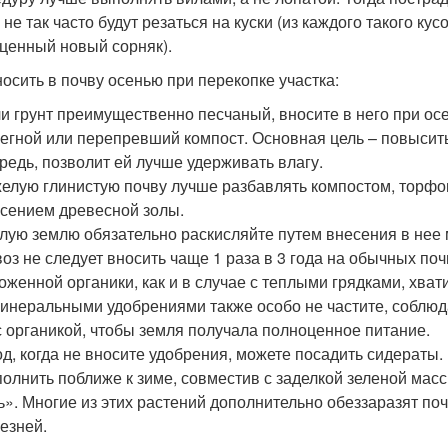
 не так часто будут резаться на куски (из каждого такого ку
ценный новый сорняк).
носить в почву осенью при перекопке участка:
и грунт преимущественно песчаный, вносите в него при ос
егной или перепревший компост. Основная цель – повысить 
редь, позволит ей лучше удерживать влагу.
елую глинистую почву лучше разбавлять компостом, торфо
сением древесной золы.
лую землю обязательно раскисляйте путем внесения в нее 
оз не следует вносить чаще 1 раза в 3 года на обычных почв
оженной органики, как и в случае с теплыми грядками, хват
инеральными удобрениями также особо не частите, соблюд
с органикой, чтобы земля получала полноценное питание.
од, когда не вносите удобрения, можете посадить сидераты.
олнить поближе к зиме, совместив с заделкой зеленой массы
ь». Многие из этих растений дополнительно обеззаразят по
езней.