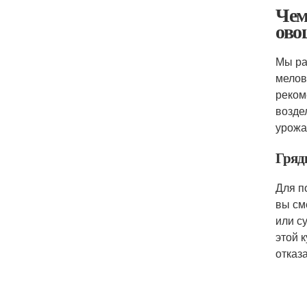
Чем
ово
Мы ра
мелов
реком
возде
урожа
Гряд
Для п
вы см
или с
этой 
отказ