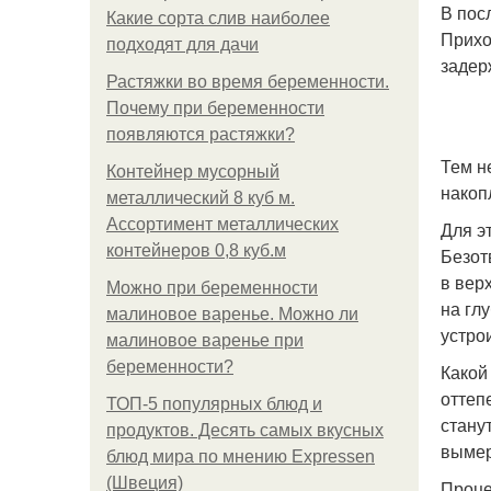
В пос
Какие сорта слив наиболее
Прихо
подходят для дачи
задер
Растяжки во время беременности.
Почему при беременности
появляются растяжки?
Тем н
Контейнер мусорный
накоп
металлический 8 куб м.
Ассортимент металлических
Для э
контейнеров 0,8 куб.м
Безот
в вер
Можно при беременности
на гл
малиновое варенье. Можно ли
устро
малиновое варенье при
беременности?
Какой
оттеп
ТОП-5 популярных блюд и
стану
продуктов. Десять самых вкусных
вымер
блюд мира по мнению Expressen
(Швеция)
Проце