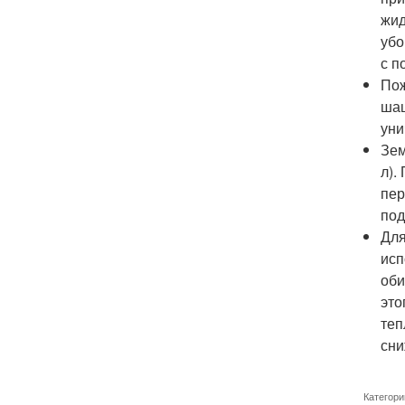
жид
убо
с п
Пож
шаш
уни
Зем
л).
пер
под
Для
исп
оби
это
теп
сни
Категори