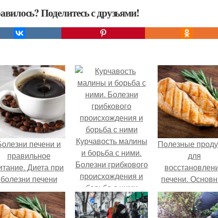
авилось? Поделитесь с друзьями!
Курчавость малины
Болезни печени и
Полезные проду
и борьба с ними.
правильное
для
Болезни грибкового
итание. Диета при
восстановлен
происхождения и
болезни печени
печени. Основ
борьба с ними
принципы пита
при патологи
печени