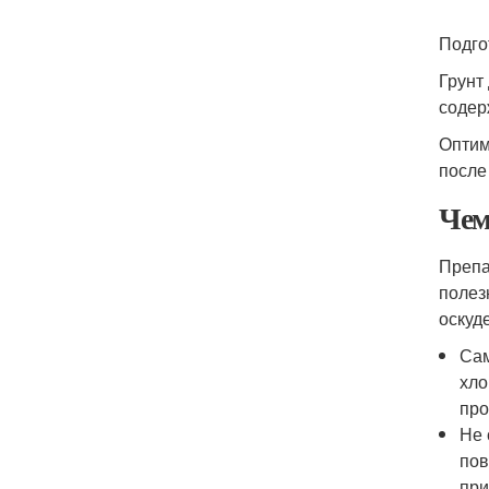
Подго
Грунт
содер
Оптим
после
Чем
Препа
полез
оскуд
Сам
хло
про
Не 
пов
при