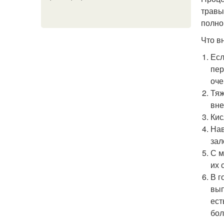
травы
полно
Что в
Есл
пер
оче
Тяж
вне
Кис
Нав
зал
С м
их 
В г
вып
ест
бол