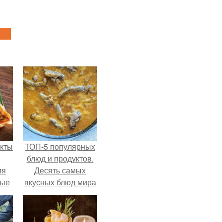
кты
ТОП-5 популярных
блюд и продуктов.
ия
Десять самых
ные
вкусных блюд мира
ния
по мнению
ях
Expressen (Швеция)