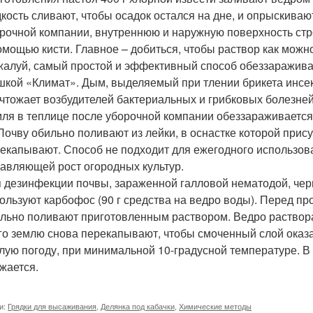
кость сливают, чтобы осадок остался на дне, и опрыскиваю
рочной компании, внутреннюю и наружную поверхность ст
омощью кисти. Главное – добиться, чтобы раствор как можн
алуй, самый простой и эффективный способ обеззаражива
кой «Климат». Дым, выделяемый при тлении брикета инсек
чтожает возбудителей бактериальных и грибковых болезней
ля в теплице после уборочной компании обеззараживается м
 Почву обильно поливают из лейки, в оснастке которой прису
екапывают. Способ не подходит для ежегодного использован
авляющей рост огородных культур.
 дезинфекции почвы, зараженной галловой нематодой, чер
ользуют карбофос (90 г средства на ведро воды). Перед п
льно поливают приготовленным раствором. Ведро раствора
го землю снова перекапывают, чтобы смоченный слой оказа
лую погоду, при минимальной 10-градусной температуре. В
жается.
и:
Грядки для высаживания
,
Делянка под кабачки
,
Химические методы