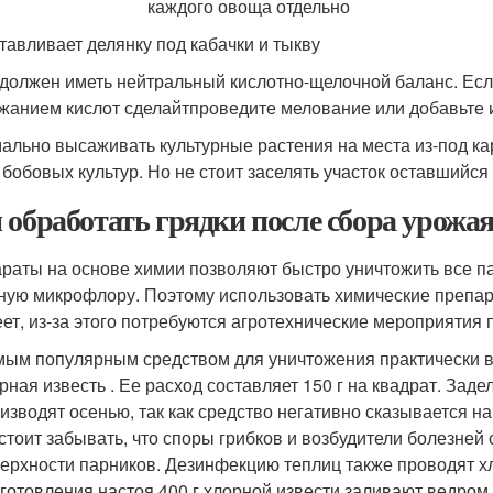
тавливает делянку под кабачки и тыкву
 должен иметь нейтральный кислотно-щелочной баланс. Ес
жанием кислот сделайтпроведите мелование или добавьте 
ально высаживать культурные растения на места из-под кар
 бобовых культур. Но не стоит заселять участок оставшийся 
 обработать грядки после сбора урожа
раты на основе химии позволяют быстро уничтожить все пат
ную микрофлору. Поэтому использовать химические препара
еет, из-за этого потребуются агротехнические мероприятия
ым популярным средством для уничтожения практически вс
рная известь . Ее расход составляет 150 г на квадрат. За
изводят осенью, так как средство негативно сказывается на
стоит забывать, что споры грибков и возбудители болезней 
ерхности парников. Дезинфекцию теплиц также проводят хл
готовления настоя 400 г хлорной извести заливают ведром