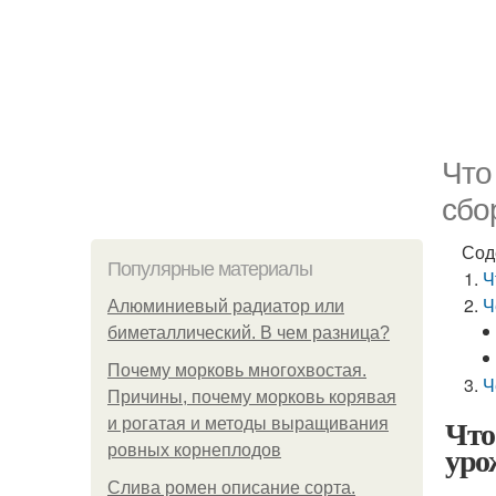
Что
сбо
Сод
Популярные материалы
Ч
Ч
Алюминиевый радиатор или
биметаллический. В чем разница?
Почему морковь многохвостая.
Ч
Причины, почему морковь корявая
Что
и рогатая и методы выращивания
уро
ровных корнеплодов
Слива ромен описание сорта.