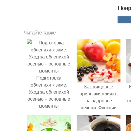
Понр
Читайте также
Подготовка
облепихи к зиме.
Как пищевые
Уход за облепихой
привычки влияют
осенью – основные
на здоровье
п
моменты
печени. Функции
печени и ее
болезни