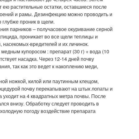
т ею растительные остатки, оставшиеся после
роений и рамы. Дезинфекцию можно проводить и
о глубже проник в щели.
ния парников – получасовое окуривание серной
тицида, проникает во все щели теплицы и
, насекомых-вредителей и их личинок.
едным купоросом : препарат (30 г) + вода (10
тствует насадка. Через 12-14 дней почву
ия, так как это ведет к накоплению меди,
ной ножкой, килой или паутинным клещом,
роцедурой почву перекапывают на штык лопаты и
 уходит на 4 квадратных метра почвы. После
лся внизу. Обработку следует проводить в
 холодную погоду воздействие препарата