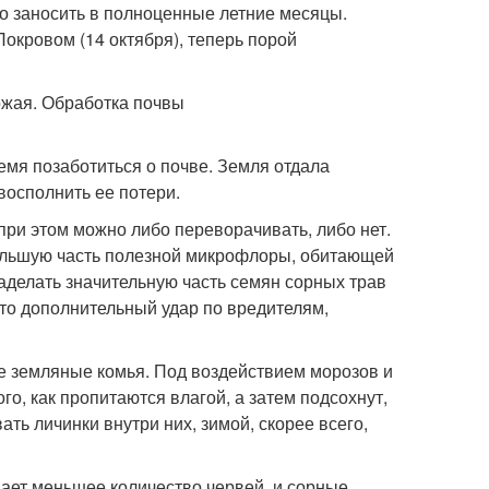
о заносить в полноценные летние месяцы.
окровом (14 октября), теперь порой
емя позаботиться о почве. Земля отдала
восполнить ее потери.
при этом можно либо переворачивать, либо нет.
большую часть полезной микрофлоры, обитающей
аделать значительную часть семян сорных трав
 это дополнительный удар по вредителям,
те земляные комья. Под воздействием морозов и
го, как пропитаются влагой, а затем подсохнут,
ть личинки внутри них, зимой, скорее всего,
дает меньшее количество червей, и сорные