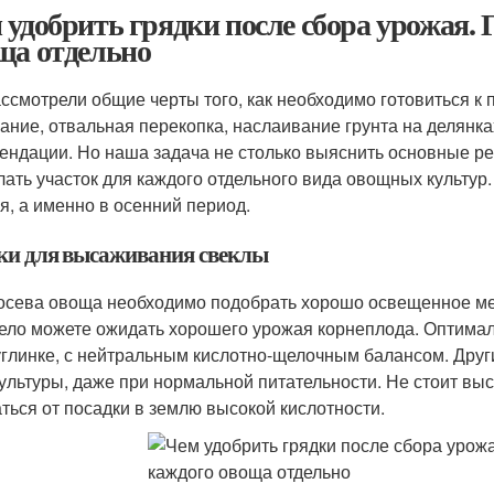
 удобрить грядки после сбора урожая. 
ща отдельно
ссмотрели общие черты того, как необходимо готовиться к 
ание, отвальная перекопка, наслаивание грунта на делянка
ендации. Но наша задача не столько выяснить основные рек
лать участок для каждого отдельного вида овощных культур.
я, а именно в осенний период.
ки для высаживания свеклы
осева овоща необходимо подобрать хорошо освещенное мес
ело можете ожидать хорошего урожая корнеплода. Оптимал
углинке, с нейтральным кислотно-щелочным балансом. Дру
культуры, даже при нормальной питательности. Не стоит выс
аться от посадки в землю высокой кислотности.