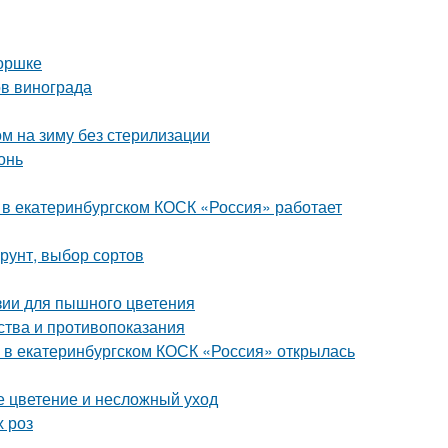
горшке
ов винограда
м на зиму без стерилизации
онь
я в екатеринбургском КОСК «Россия» работает
грунт, выбор сортов
зии для пышного цветения
ства и противопоказания
: в екатеринбургском КОСК «Россия» открылась
ое цветение и несложный уход
х роз