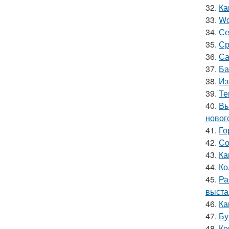
32.
Ка
33.
Wo
34.
Се
35.
Ср
36.
Са
37.
Ба
38.
Из
39.
Те
40.
Вы
новог
41.
Го
42.
Со
43.
Ка
44.
Ко
45.
Ра
выста
46.
Ка
47.
Бу
48.
Ко