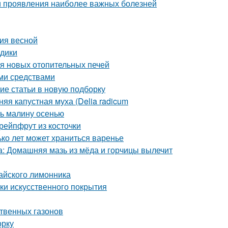
и проявления наиболее важных болезней
ния весной
здики
ия новых отопительных печей
ми средствами
ие статьи в новую подборку
яя капустная муха (Delia radicum
ть малину осенью
рейпфрут из косточки
ько лет может храниться варенье
са: Домашняя мазь из мёда и горчицы вылечит
тайского лимонника
тки искусственного покрытия
ственных газонов
орку