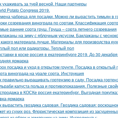
к ухаживать за туей весной. Наши партнеры
rld Potato Congress 2019.
мена чабреца для посадки. Можно ли вырастить тимьян в 
оки созревания винограда по сортам. Классификация сорт
мые ранние сорта груш. Груша – сорта летнего созревания
клажаны на зиму с яблочным уксусом. Баклажаны с чесноко
 какого материала лучше. Материалы для производства кух
плый пол или радиаторы. Теплый пол
ставки в коске россия в екатеринбурге 2019. До 30 декабр
одняя ярмарка
рох посадка и уход в открытом грунте. Посадка в открытый 
рта винограда на урале сорта. Инструкция
к правильно выращивать гортензию в саду. Посадка гортен
льраби капуста польза и противопоказания. Полезные свой
спродажа в КОСКе россия екатеринбург. Выгодная покупка
вка-ярмарка
к вырастить гвоздика садовая. Гвоздика садовая: роскошн
кет из сухих роз. Флористическая композиция из засушенны
мпот из яблок и земляники на зиму. Ингредиенты: