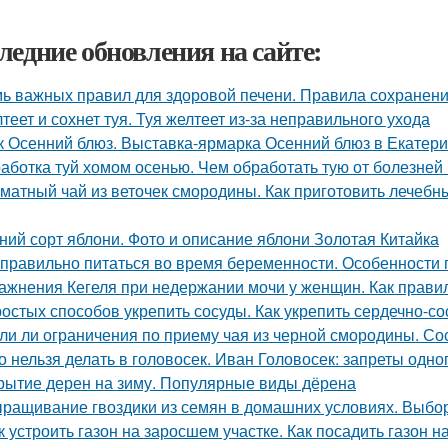
ледние обновления на сайте:
ь важных правил для здоровой печени. Правила сохранени
теет и сохнет туя. Туя желтеет из-за неправильного ухода
к Осенний блюз. Выставка-ярмарка Осенний блюз в Екатери
аботка туй хомом осенью. Чем обработать тую от болезней
матный чай из веточек смородины. Как приготовить лечебн
ний сорт яблони. Фото и описание яблони Золотая Китайка
 правильно питаться во время беременности. Особенности
ажнения Кегеля при недержании мочи у женщин. Как прав
ростых способов укрепить сосуды. Как укрепить сердечно-с
ли ли ограничения по приему чая из черной смородины. Со
о нельзя делать в головосек. Иван Головосек: запреты одно
рытие дерен на зиму. Популярные виды дёрена
ращивание гвоздики из семян в домашних условиях. Выбор
к устроить газон на заросшем участке. Как посадить газон 