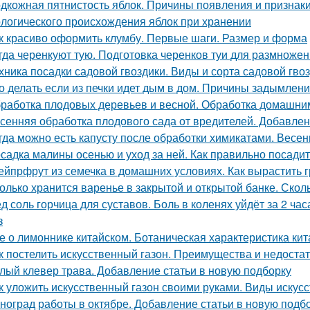
дкожная пятнистость яблок. Причины появления и признак
логического происхождения яблок при хранении
к красиво оформить клумбу. Первые шаги. Размер и форма
гда черенкуют тую. Подготовка черенков туи для размноже
хника посадки садовой гвоздики. Виды и сорта садовой гво
о делать если из печки идет дым в дом. Причины задымлен
работка плодовых деревьев и весной. Обработка домашни
сенняя обработка плодового сада от вредителей. Добавлен
гда можно есть капусту после обработки химикатами. Весенн
садка малины осенью и уход за ней. Как правильно посади
ейпрфрут из семечка в домашних условиях. Как вырастить г
олько хранится варенье в закрытой и открытой банке. Скол
д соль горчица для суставов. Боль в коленях уйдёт за 2 ча
з
е о лимоннике китайском. Ботаническая характеристика ки
к постелить искусственный газон. Преимущества и недоста
лый клевер трава. Добавление статьи в новую подборку
к уложить искусственный газон своими руками. Виды искус
ноград работы в октябре. Добавление статьи в новую подб