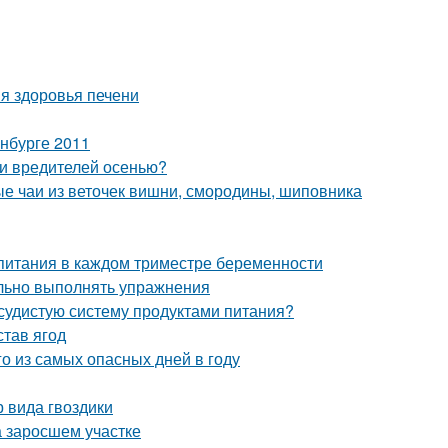
я здоровья печени
нбурге 2011
 и вредителей осенью?
ые чаи из веточек вишни, смородины, шиповника
 питания в каждом триместре беременности
ильно выполнять упражнения
осудистую систему продуктами питания?
став ягод
го из самых опасных дней в году
 вида гвоздики
на заросшем участке