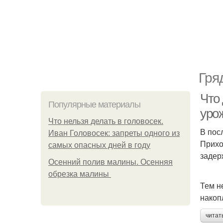
Гря
Что
Популярные материалы
уро
Что нельзя делать в головосек.
В пос
Иван Головосек: запреты одного из
Прихо
самых опасных дней в году
задер
Осенний полив малины. Осенняя
обрезка малины
Тем н
накоп
читат