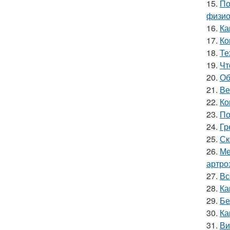
15.
По
физио
16.
Ка
17.
Ко
18.
Те
19.
Чт
20.
Об
21.
Ве
22.
Ко
23.
По
24.
Гр
25.
Ск
26.
Ме
артро
27.
Вс
28.
Ка
29.
Бе
30.
Ка
31.
Ви