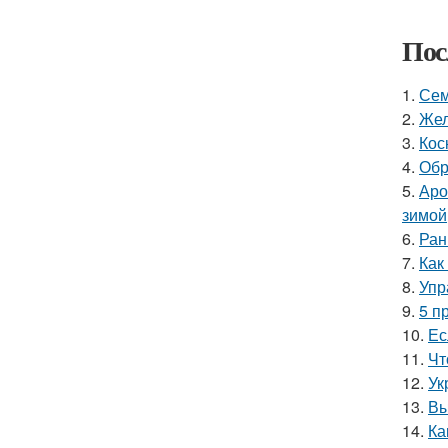
Пос
1.
Сем
2.
Жел
3.
Кос
4.
Обр
5.
Аро
зимой
6.
Ран
7.
Как
8.
Упр
9.
5 п
10.
Ес
11.
Чт
12.
Ук
13.
Вы
14.
Ка