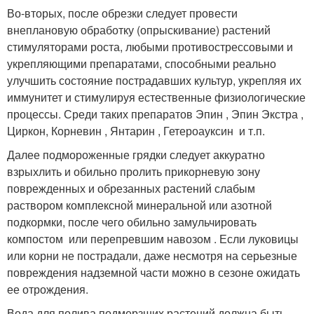
Во-вторых, после обрезки следует провести
внеплановую обработку (опрыскивание) растений
стимуляторами роста, любыми противострессовыми и
укрепляющими препаратами, способными реально
улучшить состояние пострадавших культур, укрепляя их
иммунитет и стимулируя естественные физиологические
процессы. Среди таких препаратов Эпин , Эпин Экстра ,
Циркон, Корневин , Янтарин , Гетероауксин и т.п.
Далее подмороженные грядки следует аккуратно
взрыхлить и обильно пролить прикорневую зону
поврежденных и обрезанных растений слабым
раствором комплексной минеральной или азотной
подкормки, после чего обильно замульчировать
компостом или перепревшим навозом . Если луковицы
или корни не пострадали, даже несмотря на серьезные
повреждения надземной части можно в сезоне ожидать
ее отрождения.
Вода для полива подмерзших растений должна быть