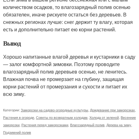
количеством осадков, то влагозарядный полив осенью
обязателен, иначе рискуете остаться без деревьев. В
снежных регионах лучше: снег держит ту влагу, которая
есть и дополнительно питает ею корни растений.
Вывод
Хорошо напитанные влагой деревья и кустарники в саду
— залог комфортной зимовки. Поэтому проводите
влагозарядный полив деревьев осенью, не ленитесь.
Влажная почва не промерзает на глубину, защищая
корни растений от промерзания и сухости и питает их
всю зиму.
Категории:
Заморозки на садово-огородные культуры
,
Дождевание при заморозках
,
Растения в огороде
,
Советы по возвратным холодам
,
Холода от зеленой
,
Весенние
заморозки
,
Растения перед заморозками
,
Влагозарядный полив
,
Дерева на зиму
,
Подзимний полив