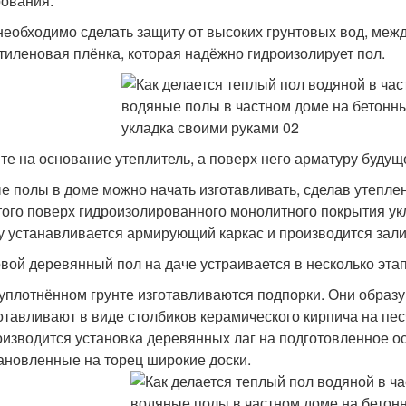
ования.
необходимо сделать защиту от высоких грунтовых вод, меж
тиленовая плёнка, которая надёжно гидроизолирует пол.
те на основание утеплитель, а поверх него арматуру будущ
е полы в доме можно начать изготавливать, сделав утеплен
того поверх гидроизолированного монолитного покрытия ук
у устанавливается армирующий каркас и производится зали
вой деревянный пол на даче устраивается в несколько этап
уплотнённом грунте изготавливаются подпорки. Они образу
отавливают в виде столбиков керамического кирпича на пе
изводится установка деревянных лаг на подготовленное ос
ановленные на торец широкие доски.