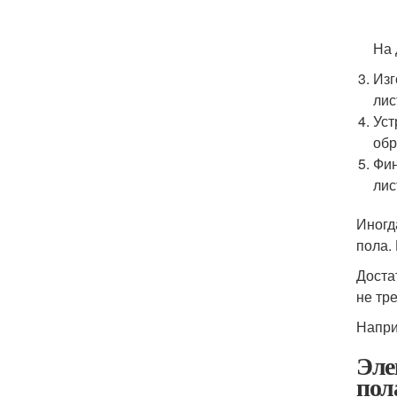
На 
Изг
лис
Уст
обр
Фин
лис
Иногд
пола.
Доста
не тр
Напри
Эле
пол