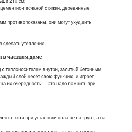
ьше 210 см;
 цементно-песчаной стяжки, деревянные
мм противопоказаны, они могут ухудшить
я сделать утепление.
и в частном доме
 с теплоносителем внутри, залитый бетонным
каждый слой несёт свою функцию, и играет
на их очередность — это надо помнить при
ка, хотя при установки пола не на грунт, а на
экструдированного типа, так как он имеет