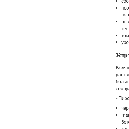
соо
про
пер
ров
теп
ком
уро
Устро
Водян
раств
больш
соору
«Пиро
чер
гид
бет
теп