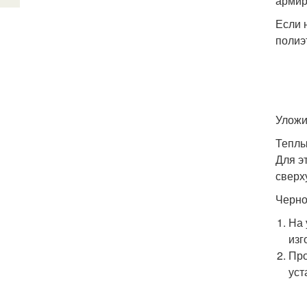
армир
Если 
полиэ
Уложи
Теплы
Для э
сверх
Черно
На 
изг
Про
уст