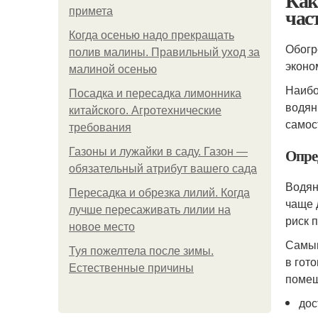
Как
час
примета
Когда осенью надо прекращать
Обогр
полив малины. Правильный уход за
эконо
малиной осенью
Наибо
Посадка и пересадка лимонника
водян
китайского. Агротехнические
самос
требования
Опре
Газоны и лужайки в саду. Газон —
обязательный атрибут вашего сада
Водян
Пересадка и обрезка лилий. Когда
чаще 
лучше пересаживать лилии на
риск 
новое место
Самым
Туя пожелтела после зимы.
в гот
Естественные причины
помещ
дос