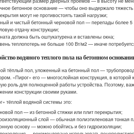
тветствующий размер дверных проёмов — в высоту не мен
чное бетонное основание — чтобы оно выдержало тяжесть
екрытия могут не противостоять такой нагрузки;
ный и чистый бетонный черновой пол — перепады более 5 
ловую отдачу конструкции;
ната должна быть оштукатурена и вставлены окна;
вень теплопотерь не больше 100 Вт/м2 — иначе потребуетс
йство водяного теплого пола на бетонном основани
ой тёплый пол, уложенный на бетонный пол — трубопровод
ором. «Пирог» его — многослойная конструкция, в которой 
ую роль для полноценной работы устройства. Поэтому, важ
жении конструкции своими руками.
г» тёплой водяной системы это:
новой пол — из бетонной стяжки или плит перекрытия;
роизоляционный слой — обычная полиэтиленовая тонкая плён
онную основу — можно обойтись и без гидроизоляции;
лоизоляция — рекомендовано использовать пенополистирол 