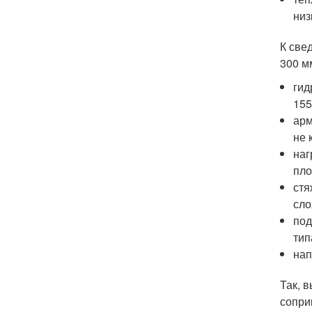
низ
К све
300 м
гид
155
арм
не 
наг
пло
стя
сло
под
тип
нап
Так, 
сопри