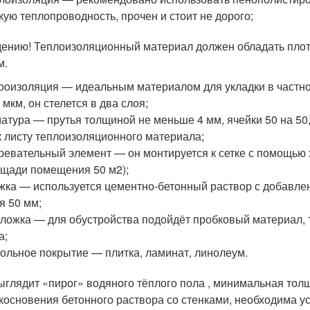
кую теплопроводность, прочен и стоит не дорого;
дению! Теплоизоляционный материал должен обладать плот
м.
роизоляция — идеальным материалом для укладки в частно
 мкм, он стелется в два слоя;
атура — прутья толщиной не меньше 4 мм, ячейки 50 на 50, 
к листу теплоизоляционного материала;
ревательный элемент — он монтируется к сетке с помощью 
щади помещения 50 м2);
жка — используется цементно-бетонный раствор с добавл
я 50 мм;
ложка — для обустройства подойдёт пробковый материал, 
а;
ольное покрытие — плитка, ламинат, линолеум.
выглядит «пирог» водяного тёплого пола , минимальная толщ
косновения бетонного раствора со стенками, необходима у