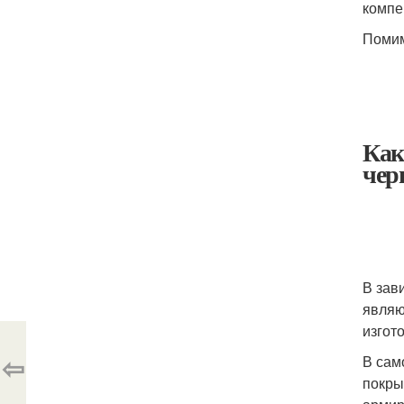
компе
Помим
Как
чер
В зав
являю
изгот
⇦
В сам
покры