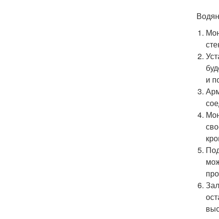
Водян
Мон
сте
Уст
буд
и п
Арм
сое
Мон
сво
кро
Под
мож
про
Зал
ост
выс