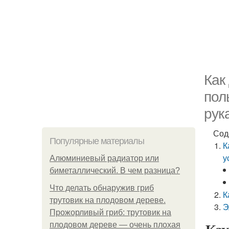
Как
пол
рук
Сод
Популярные материалы
К
у
Алюминиевый радиатор или
биметаллический. В чем разница?
Что делать обнаружив гриб
К
трутовик на плодовом дереве.
Э
Прожорливый гриб: трутовик на
плодовом дереве — очень плохая