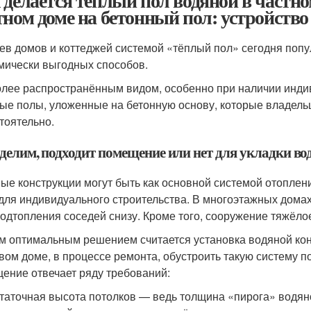
 делается теплый пол водяной в частн
тном доме на бетонный пол: устройств
ев домов и коттеджей системой «тёплый пол» сегодня попул
мически выгодных способов.
лее распространённым видом, особенно при наличии инди
ые полы, уложенные на бетонную основу, которые владель
тоятельно.
делим, подходит помещение или нет для укладки во
ые конструкции могут быть как основной системой отоплен
для индивидуального строительства. В многоэтажных домах 
подтопления соседей снизу. Кроме того, сооружение тяжёло
 оптимальным решением считается установка водяной конст
овом доме, в процессе ремонта, обустроить такую систему 
ение отвечает ряду требований:
таточная высота потолков — ведь толщина «пирога» водяног