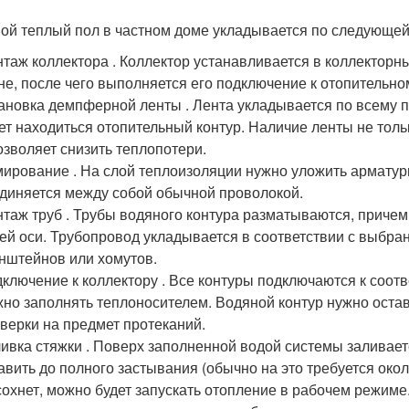
ой теплый пол в частном доме укладывается по следующей
таж коллектора . Коллектор устанавливается в коллектор
не, после чего выполняется его подключение к отопительн
ановка демпферной ленты . Лента укладывается по всему пе
ет находиться отопительный контур. Наличие ленты не тол
озволяет снизить теплопотери.
ирование . На слой теплоизоляции нужно уложить арматурн
диняется между собой обычной проволокой.
таж труб . Трубы водяного контура разматываются, причем
ей оси. Трубопровод укладывается в соответствии с выбра
нштейнов или хомутов.
ключение к коллектору . Все контуры подключаются к соот
но заполнять теплоносителем. Водяной контур нужно остав
верки на предмет протеканий.
ивка стяжки . Поверх заполненной водой системы заливае
авить до полного застывания (обычно на это требуется окол
охнет, можно будет запускать отопление в рабочем режим